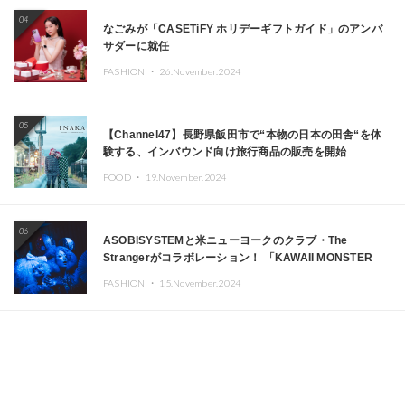
04
なごみが「CASETiFY ホリデーギフトガイド」のアンバ
サダーに就任
FASHION ・
26.November.2024
05
【Channel47】長野県飯田市で“本物の日本の田舎“を体
験する、インバウンド向け旅行商品の販売を開始
FOOD ・
19.November.2024
06
ASOBISYSTEMと米ニューヨークのクラブ・The
Strangerがコラボレーション！ 「KAWAII MONSTER
CAFE」と「SUSHIDELIC」のアイコンガールたちがニュ
FASHION ・
15.November.2024
ーヨークで夢のステージを披露