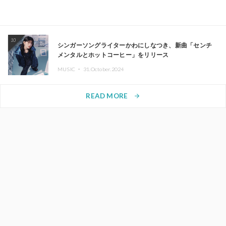
10
シンガーソングライターかわにしなつき、新曲「センチ
メンタルとホットコーヒー」をリリース
MUSIC ・
31.October.2024
READ MORE
arrow_forward