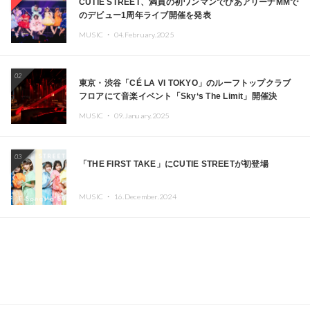
CUTIE STREET、満員の初ワンマンでぴあアリーナMMで
のデビュー1周年ライブ開催を発表
MUSIC ・
04.February.2025
02
東京・渋谷「CÉ LA VI TOKYO」のルーフトップクラブ
フロアにて音楽イベント「Sky‘s The Limit」開催決
定!! GREEN ASSASSIN DOLLAR、JOMMY、
MUSIC ・
09.January.2025
Kza（FORCE OF NATURE）ら日本を代表するDJ・クリ
エイターが出演
03
「THE FIRST TAKE」にCUTIE STREETが初登場
MUSIC ・
16.December.2024