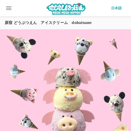
menu
日本語
原宿 どうぶつえん アイスクリーム dobutsuen