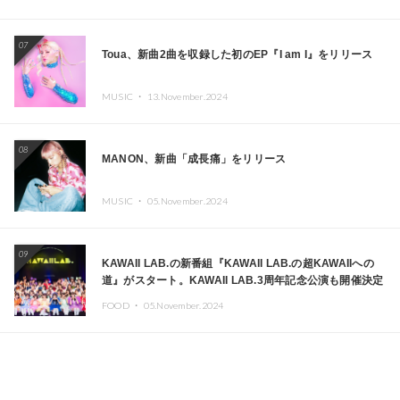
07
Toua、新曲2曲を収録した初のEP『I am I』をリリース
MUSIC ・
13.November.2024
08
MANON、新曲「成長痛」をリリース
MUSIC ・
05.November.2024
09
KAWAII LAB.の新番組『KAWAII LAB.の超KAWAIIへの
道』がスタート。KAWAII LAB.3周年記念公演も開催決定
FOOD ・
05.November.2024