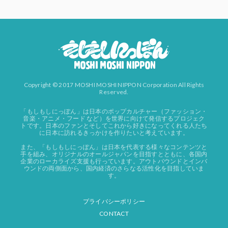
Copyright © 2017 MOSHI MOSHI NIPPON Corporation All Rights
Reserved.
「もしもしにっぽん」は日本のポップカルチャー（ファッション・
音楽・アニメ・フード など）を世界に向けて発信するプロジェク
トです。日本のファンとそしてこれから好きになってくれる人たち
に日本に訪れるきっかけを作りたいと考えています。
また、「もしもしにっぽん」は日本を代表する様々なコンテンツと
手を組み、オリジナルのオールジャパンを目指すとともに、各国内
企業のローカライズ支援も行っています。アウトバウンドとインバ
ウンドの両側面から、国内経済のさらなる活性化を目指していま
す。
プライバシーポリシー
CONTACT