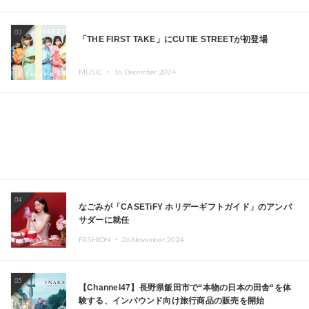
エイターが出演
03
「THE FIRST TAKE」にCUTIE STREETが初登場
MUSIC ・
16.December.2024
04
なごみが「CASETiFY ホリデーギフトガイド」のアンバ
サダーに就任
FASHION ・
26.November.2024
05
【Channel47】長野県飯田市で“本物の日本の田舎“を体
験する、インバウンド向け旅行商品の販売を開始