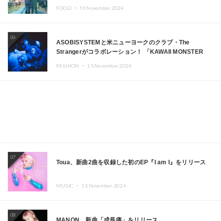
FOOD ・
19.November.2024
06
ASOBISYSTEMと米ニューヨークのクラブ・The
Strangerがコラボレーション！ 「KAWAII MONSTER
CAFE」と「SUSHIDELIC」のアイコンガールたちがニュ
FASHION ・
15.November.2024
ーヨークで夢のステージを披露
07
Toua、新曲2曲を収録した初のEP『I am I』をリリース
MUSIC ・
13.November.2024
08
MANON、新曲「成長痛」をリリース