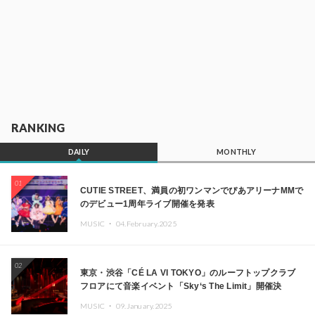
RANKING
DAILY
MONTHLY
01
CUTIE STREET、満員の初ワンマンでぴあアリーナMMで
のデビュー1周年ライブ開催を発表
MUSIC ・
04.February.2025
02
東京・渋谷「CÉ LA VI TOKYO」のルーフトップクラブ
フロアにて音楽イベント「Sky‘s The Limit」開催決
定!! GREEN ASSASSIN DOLLAR、JOMMY、
MUSIC ・
09.January.2025
Kza（FORCE OF NATURE）ら日本を代表するDJ・クリ