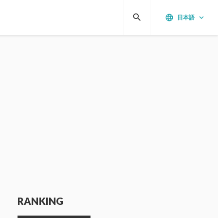
search
language
keyboard_arrow_down
日本語
RANKING