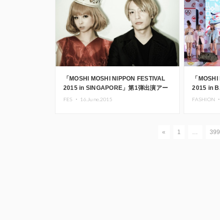
「MOSHI MOSHI NIPPON FESTIVAL
「MOSHI 
2015 in SINGAPORE」第1弾出演アー
2015 i
ティスト決定
アフター
FES ・
16.June.2015
FASHION 
«
1
…
39