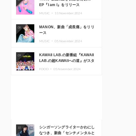
EP『I am I』をリリース
MUSIC ・
13.November.2024
MANON、新曲「成長痛」をリリ
08
ース
MUSIC ・
05.November.2024
KAWAII LAB.の新番組『KAWAII
09
LAB.の超KAWAIIへの道』がスタ
ート。KAWAII LAB.3周年記念公
FOOD ・
05.November.2024
演も開催決定
シンガーソングライターかわにし
10
なつき、新曲「センチメンタルと