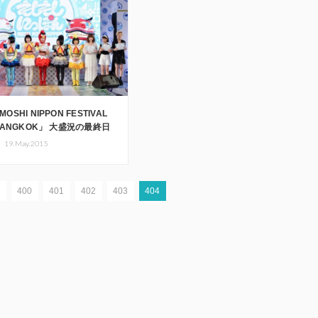
MOSHI NIPPON FESTIVAL
n BANGKOK」 大盛況の最終日
レポ
・
19.May.2015
9
400
401
402
403
404