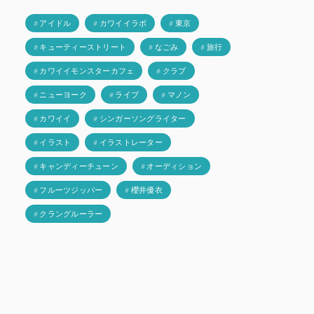
# アイドル
# カワイイラボ
# 東京
# キューティーストリート
# なごみ
# 旅行
# カワイイモンスターカフェ
# クラブ
# ニューヨーク
# ライブ
# マノン
# カワイイ
# シンガーソングライター
# イラスト
# イラストレーター
# キャンディーチューン
# オーディション
# フルーツジッパー
# 櫻井優衣
# クラングルーラー