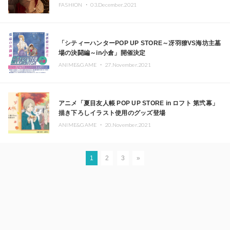
FASHION ・
03.December.2021
「シティーハンターPOP UP STORE～冴羽獠VS海坊主墓
場の決闘編～in小倉」開催決定
ANIME&GAME ・
27.November.2021
アニメ「夏目友人帳 POP UP STORE in ロフト 第弐幕」
描き下ろしイラスト使用のグッズ登場
ANIME&GAME ・
20.November.2021
1
2
3
»