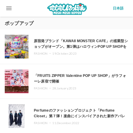
menu
日本語
ポップアップ
原宿発ブランド「KAWAII MONSTER CAFE」の巡業型シ
ョップがオープン。第1弾はハロウィンPOP UP SHOPを
原宿で開催
FASHION ・
19.October.2023
「FRUITS ZIPPER Valentine POP UP SHOP」がラフォ
ーレ原宿で開催
FASHION ・
28.January.2023
Perfumeのファッションプロジェクト「Perfume
Closet」第７弾！楽曲にインスパイアされた新作アパレ
ルラインが登場
FASHION ・
11.December.2022