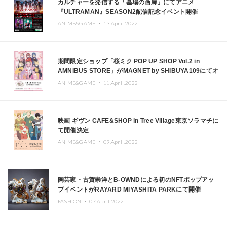
カルチャーを発信する「墓場の画廊」にてアニメ
『ULTRAMAN』SEASON2配信記念イベント開催
ANIME&GAME ・
13.April.2022
期間限定ショップ「桜ミク POP UP SHOP Vol.2 in
AMNIBUS STORE」がMAGNET by SHIBUYA109にてオ
ープン
ANIME&GAME ・
11.April.2022
映画 ギヴン CAFE&SHOP in Tree Village東京ソラマチに
て開催決定
ANIME&GAME ・
09.April.2022
陶芸家・古賀崇洋とB-OWNDによる初のNFTポップアッ
プイベントがRAYARD MIYASHITA PARKにて開催
FASHION ・
07.April.2022