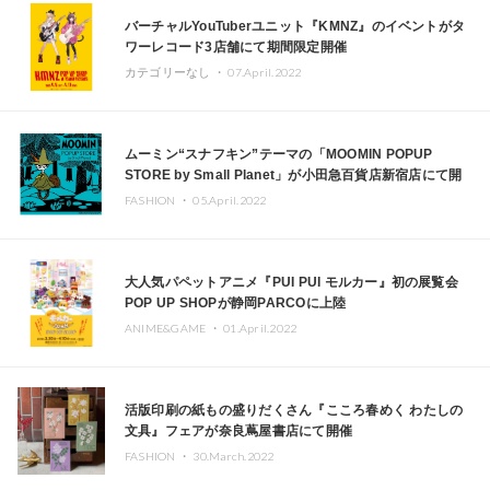
バーチャルYouTuberユニット『KMNZ』のイベントがタ
ワーレコード3店舗にて期間限定開催
カテゴリーなし ・
07.April.2022
ムーミン“スナフキン”テーマの「MOOMIN POPUP
STORE by Small Planet」が小田急百貨店新宿店にて開
催中
FASHION ・
05.April.2022
大人気パペットアニメ『PUI PUI モルカー』初の展覧会
POP UP SHOPが静岡PARCOに上陸
ANIME&GAME ・
01.April.2022
活版印刷の紙もの盛りだくさん『こころ春めく わたしの
文具』フェアが奈良蔦屋書店にて開催
FASHION ・
30.March.2022