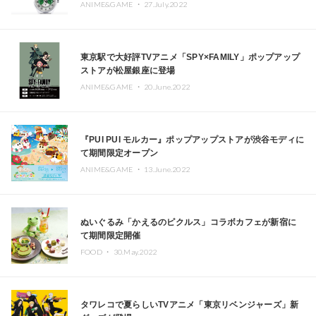
ANIME&GAME ・
27.July.2022
東京駅で大好評TVアニメ「SPY×FAMILY」ポップアップ
ストアが松屋銀座に登場
ANIME&GAME ・
20.June.2022
『PUI PUI モルカー』ポップアップストアが渋谷モディに
て期間限定オープン
ANIME&GAME ・
13.June.2022
ぬいぐるみ「かえるのピクルス」コラボカフェが新宿に
て期間限定開催
FOOD ・
30.May.2022
タワレコで夏らしいTVアニメ「東京リベンジャーズ」新