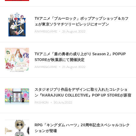
TVアニメ「ブルーロック」ポップアップショップ＆カフ
ェが東京ソラマチツリービレッジにオープン
ANIME&GAME ・
26.August.2022
TVアニメ「盾の勇者の成り上がり Season 2」POPUP
STOREが秋葉原にて開催決定
ANIME&GAME ・
21.August.2022
スタジオジブリ作品をデザインに取り入れたコレクショ
ン『HARAJUKU COLLECTIVE』POP UP STOREが原宿
にオープン
FASHION ・
30.July.2022
RPG「キングダム ハーツ」20周年記念スペシャルコレク
ションが登場