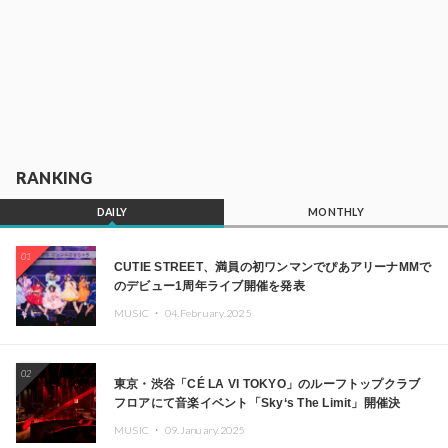
RANKING
DAILY
MONTHLY
01
CUTIE STREET、満員の初ワンマンでぴあアリーナMMで
のデビュー1周年ライブ開催を発表
MUSIC ・
04.February.2025
02
東京・渋谷「CÉ LA VI TOKYO」のルーフトップクラブ
フロアにて音楽イベント「Sky‘s The Limit」開催決
定!! GREEN ASSASSIN DOLLAR、JOMMY、
MUSIC ・
09.January.2025
Kza（FORCE OF NATURE）ら日本を代表するDJ・クリ