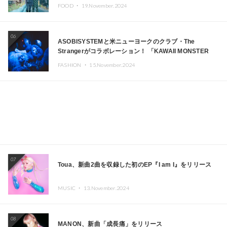
FOOD ・
19.November.2024
06
ASOBISYSTEMと米ニューヨークのクラブ・The
Strangerがコラボレーション！ 「KAWAII MONSTER
CAFE」と「SUSHIDELIC」のアイコンガールたちがニュ
FASHION ・
15.November.2024
ーヨークで夢のステージを披露
07
Toua、新曲2曲を収録した初のEP『I am I』をリリース
MUSIC ・
13.November.2024
08
MANON、新曲「成長痛」をリリース