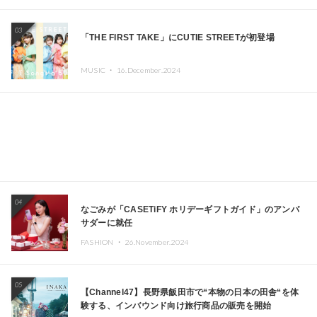
エイターが出演
03
「THE FIRST TAKE」にCUTIE STREETが初登場
MUSIC ・
16.December.2024
04
なごみが「CASETiFY ホリデーギフトガイド」のアンバ
サダーに就任
FASHION ・
26.November.2024
05
【Channel47】長野県飯田市で“本物の日本の田舎“を体
験する、インバウンド向け旅行商品の販売を開始