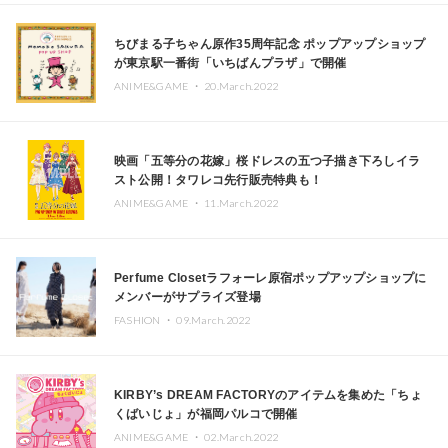
ちびまる子ちゃん原作35周年記念 ポップアップショップ
が東京駅一番街「いちばんプラザ」で開催
ANIME&GAME ・
20.March.2022
映画「五等分の花嫁」桜ドレスの五つ子描き下ろしイラ
スト公開！タワレコ先行販売特典も！
ANIME&GAME ・
11.March.2022
Perfume Closetラフォーレ原宿ポップアップショップに
メンバーがサプライズ登場
FASHION ・
09.March.2022
KIRBY’s DREAM FACTORYのアイテムを集めた「ちょ
くばいじょ」が福岡パルコで開催
ANIME&GAME ・
02.March.2022