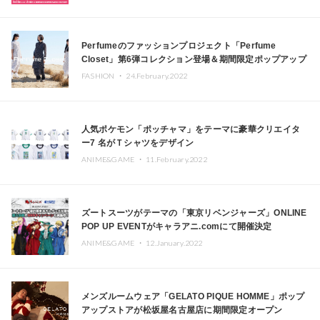
Perfumeのファッションプロジェクト「Perfume
Closet」第6弾コレクション登場＆期間限定ポップアップ
ショップ開始
FASHION ・
24.February.2022
人気ポケモン「ポッチャマ」をテーマに豪華クリエイタ
ー7 名がＴシャツをデザイン
ANIME&GAME ・
11.February.2022
​ズートスーツがテーマの「東京リベンジャーズ」ONLINE
POP UP EVENTがキャラアニ.comにて開催決定
ANIME&GAME ・
12.January.2022
メンズルームウェア「GELATO PIQUE HOMME」ポップ
アップストアが松坂屋名古屋店に期間限定オープン