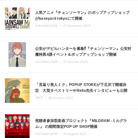
人気アニメ『チェンソーマン』のポップアップショップ
がbaseyard tokyoにて開催
ANIME&GAME ・
27.November.2022
公安がデビルハンターを募集⁉︎『チェンソーマン』公安対
魔特異4課イベント＆ポップアップショップ開催
ANIME&GAME ・
27.October.2022
「見返り美人ミク」POPUP STOREが下北沢で開催決
定 大型タペストリーやRella先生インタビューも公開
SPOT ・
08.October.2022
視聴者参加型楽曲プロジェクト『MILGRAM -ミルグラ
ム-』 の期間限定POP UP SHOP開催
ANIME&GAME ・
31.August.2022