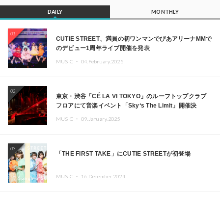
DAILY
MONTHLY
01
CUTIE STREET、満員の初ワンマンでぴあアリーナMMで
のデビュー1周年ライブ開催を発表
MUSIC ・
04.February.2025
02
東京・渋谷「CÉ LA VI TOKYO」のルーフトップクラブ
フロアにて音楽イベント「Sky‘s The Limit」開催決
定!! GREEN ASSASSIN DOLLAR、JOMMY、
MUSIC ・
09.January.2025
Kza（FORCE OF NATURE）ら日本を代表するDJ・クリ
エイターが出演
03
「THE FIRST TAKE」にCUTIE STREETが初登場
MUSIC ・
16.December.2024