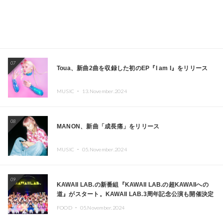
07
Toua、新曲2曲を収録した初のEP『I am I』をリリース
MUSIC ・
13.November.2024
08
MANON、新曲「成長痛」をリリース
MUSIC ・
05.November.2024
09
KAWAII LAB.の新番組『KAWAII LAB.の超KAWAIIへの
道』がスタート。KAWAII LAB.3周年記念公演も開催決定
FOOD ・
05.November.2024