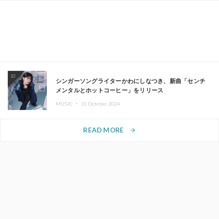
10
シンガーソングライターかわにしなつき、新曲「センチ
メンタルとホットコーヒー」をリリース
MUSIC ・
31.October.2024
READ MORE
arrow_forward