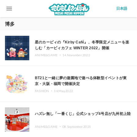
menu
日本語
博多
星のカービィの『Kirby Café』、冬季限定メニューを楽
しむ「カービィカフェ WINTER 2022」開催
ANIME&GAME ・
14.November.2022
BT21と一緒に夢の遊園地で遊べる体験型イベントが東
京・大阪・福岡で開催決定
FASHION ・
14.May.2022
ハズレ無し「一番くじ」公式ショップ4号店が九州初上陸
ANIME&GAME ・
08.September.2021