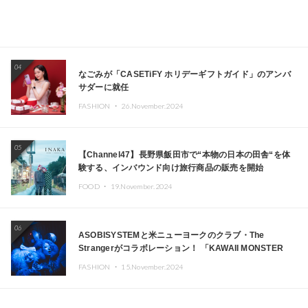
04
なごみが「CASETiFY ホリデーギフトガイド」のアンバ
サダーに就任
FASHION ・
26.November.2024
05
【Channel47】長野県飯田市で“本物の日本の田舎“を体
験する、インバウンド向け旅行商品の販売を開始
FOOD ・
19.November.2024
06
ASOBISYSTEMと米ニューヨークのクラブ・The
Strangerがコラボレーション！ 「KAWAII MONSTER
CAFE」と「SUSHIDELIC」のアイコンガールたちがニュ
FASHION ・
15.November.2024
ーヨークで夢のステージを披露