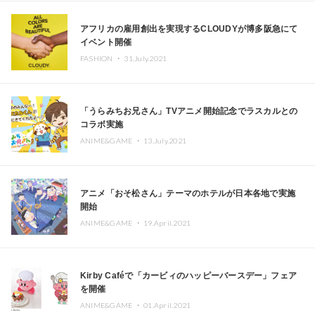
アフリカの雇用創出を実現するCLOUDYが博多阪急にて
イベント開催
FASHION ・
31.July.2021
「うらみちお兄さん」TVアニメ開始記念でラスカルとの
コラボ実施
ANIME&GAME ・
13.July.2021
アニメ「おそ松さん」テーマのホテルが日本各地で実施
開始
ANIME&GAME ・
19.April.2021
Kirby Caféで「カービィのハッピーバースデー」フェア
を開催
ANIME&GAME ・
01.April.2021