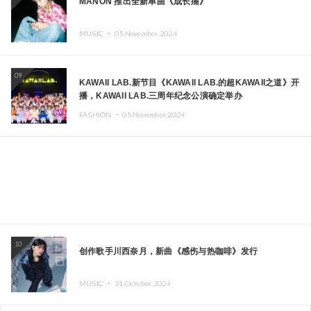
MANON 推出全新单曲《成长痛》
MUSIC ・
05.November.2024
09
KAWAII LAB.新节目《KAWAII LAB.的超KAWAII之道》开
播，KAWAII LAB.三周年纪念公演确定举办
FASHION ・
05.November.2024
10
创作歌手川西奈月，新曲《感伤与热咖啡》发行
MUSIC ・
31.October.2024