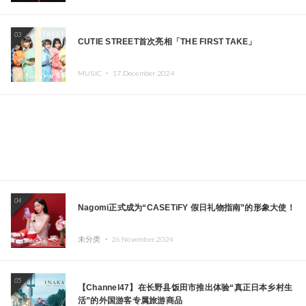
03
CUTIE STREET首次亮相「THE FIRST TAKE」
MUSIC ・
17.December.2024
04
Nagomi正式成为“CASETiFY 假日礼物指南”的形象大使！
未分类 ・
26.November.2024
05
【Channel47】在长野县饭田市推出体验“真正日本乡村生
活”的外国游客专属旅游商品