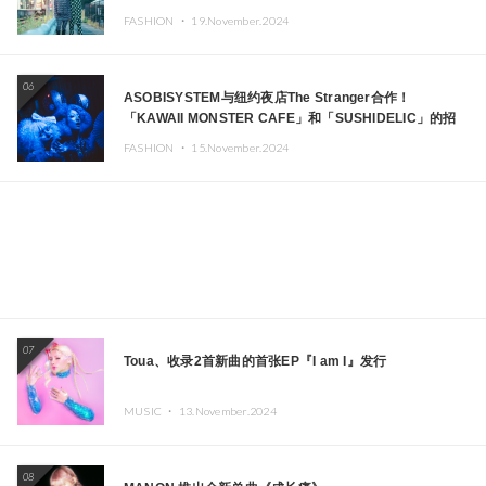
FASHION ・
19.November.2024
06
ASOBISYSTEM与纽约夜店The Stranger合作！
「KAWAII MONSTER CAFE」和「SUSHIDELIC」的招
牌女孩们在纽约献上梦幻舞台
FASHION ・
15.November.2024
07
Toua、收录2首新曲的首张EP『I am I』发行
MUSIC ・
13.November.2024
08