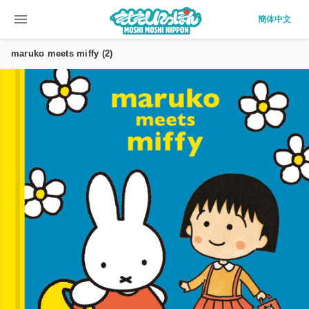
menu
簡体中文
maruko meets miffy (2)