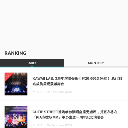
RANKING
DAILY
MONTHLY
01
KAWAII LAB. 3周年演唱会吸引约20,000名粉丝！ 总计38
名成员呈现震撼舞台
MUSIC ・
26.February.2025
02
CUTIE STREET首场单独演唱会座无虚席，并宣布将在
「PIA竞技场MM」举办出道一周年纪念演唱会
MUSIC ・
04.February.2025