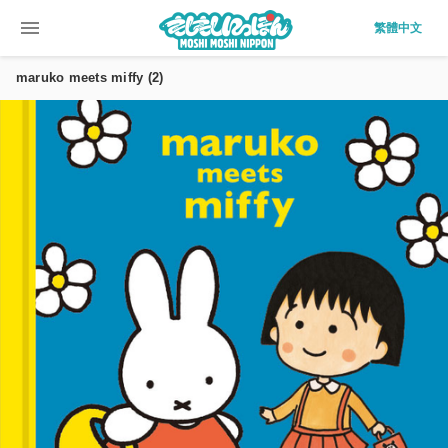
menu
繁體中文
maruko meets miffy (2)