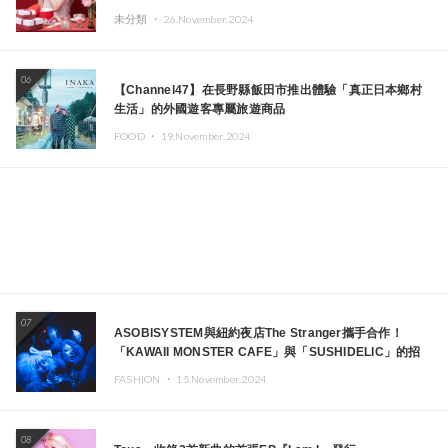
未分類 ・
26.November.2024
06
【Channel47】在長野縣飯田市推出體驗「真正日本鄉村
生活」的外國遊客專屬旅遊商品
FOOD ・
19.November.2024
07
ASOBISYSTEM與紐約夜店The Stranger攜手合作！
「KAWAII MONSTER CAFE」與「SUSHIDELIC」的招
牌女孩們將於紐約展現夢幻舞台
FASHION ・
15.November.2024
08