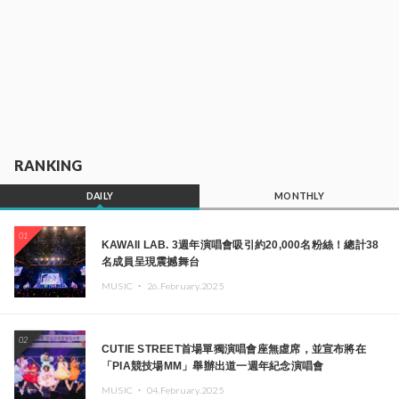
RANKING
DAILY
MONTHLY
01
KAWAII LAB. 3週年演唱會吸引約20,000名粉絲！總計38
名成員呈現震撼舞台
MUSIC ・
26.February.2025
02
CUTIE STREET首場單獨演唱會座無虛席，並宣布將在
「PIA競技場MM」舉辦出道一週年紀念演唱會
MUSIC ・
04.February.2025