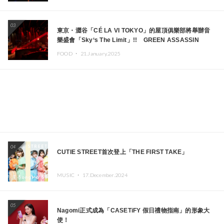
03
東京・澀谷「CÉ LA VI TOKYO」的屋頂俱樂部將舉辦音
樂盛會「Sky‘s The Limit」!! GREEN ASSASSIN
DOLLAR、JOMMY、Kza（FORCE OF NATURE）等日
FOOD ・
21.January.2025
本頂尖DJ及創作者齊聚一堂
04
CUTIE STREET首次登上「THE FIRST TAKE」
MUSIC ・
17.December.2024
05
Nagomi正式成為「CASETiFY 假日禮物指南」的形象大
使！