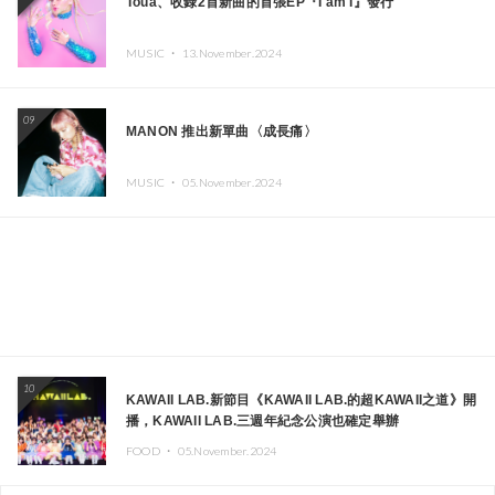
Toua、收錄2首新曲的首張EP『I am I』發行
MUSIC ・
13.November.2024
09
MANON 推出新單曲〈成長痛〉
MUSIC ・
05.November.2024
10
KAWAII LAB.新節目《KAWAII LAB.的超KAWAII之道》開
播，KAWAII LAB.三週年紀念公演也確定舉辦
FOOD ・
05.November.2024