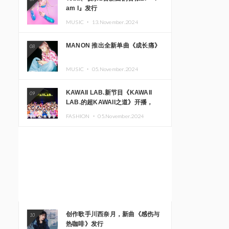
am I』发行
MUSIC ・
13.November.2024
MANON 推出全新单曲《成长痛》
08
MUSIC ・
05.November.2024
KAWAII LAB.新节目《KAWAII
09
LAB.的超KAWAII之道》开播，
KAWAII LAB.三周年纪念公演确定
FASHION ・
05.November.2024
举办
创作歌手川西奈月，新曲《感伤与
10
热咖啡》发行