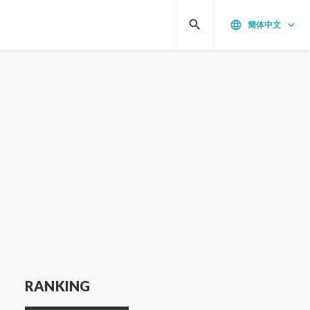
search
language
keyboard_arrow_down
簡体中文
RANKING