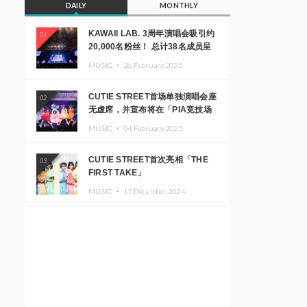
DAILY
MONTHLY
KAWAII LAB. 3周年演唱会吸引约
01
20,000名粉丝！ 总计38名成员呈
现震撼舞台
MUSIC ・
26.February.2025
CUTIE STREET首场单独演唱会座
02
无虚席，并宣布将在「PIA竞技场
MM」举办出道一周年纪念演唱会
MUSIC ・
04.February.2025
CUTIE STREET首次亮相「THE
03
FIRST TAKE」
MUSIC ・
17.December.2024