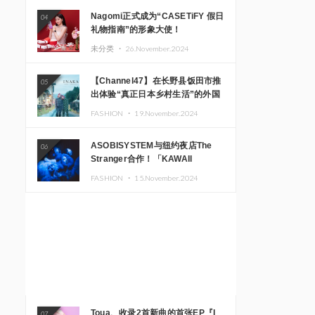
Nagomi正式成为“CASETiFY 假日
04
礼物指南”的形象大使！
未分类 ・
26.November.2024
【Channel47】在长野县饭田市推
05
出体验“真正日本乡村生活”的外国
游客专属旅游商品
FASHION ・
19.November.2024
ASOBISYSTEM与纽约夜店The
06
Stranger合作！「KAWAII
MONSTER CAFE」和
FASHION ・
15.November.2024
「SUSHIDELIC」的招牌女孩们在
纽约献上梦幻舞台
Toua、收录2首新曲的首张EP『I
07