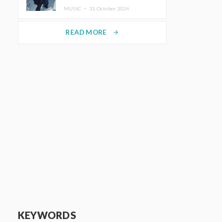
MUSIC ・
31.October.2024
READ MORE
arrow_forward
KEYWORDS