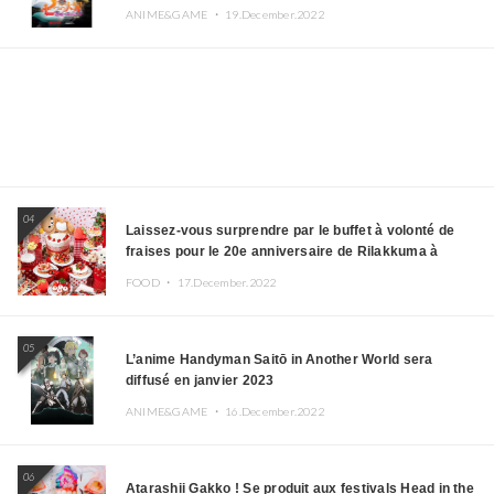
ANIME&GAME ・
19.December.2022
04
Laissez-vous surprendre par le buffet à volonté de
fraises pour le 20e anniversaire de Rilakkuma à
l’hôtel Keio Plaza
FOOD ・
17.December.2022
05
L’anime Handyman Saitō in Another World sera
diffusé en janvier 2023
ANIME&GAME ・
16.December.2022
06
Atarashii Gakko ! Se produit aux festivals Head in the