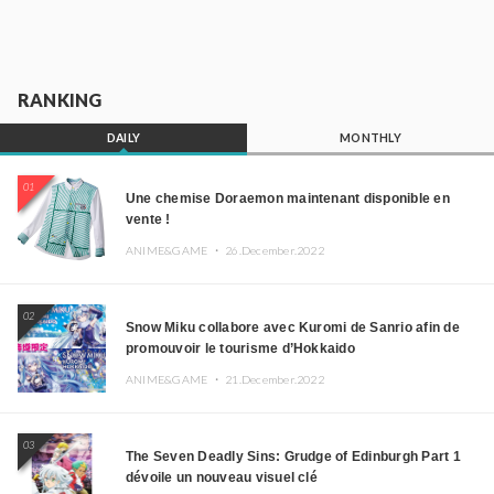
RANKING
DAILY
MONTHLY
01
Une chemise Doraemon maintenant disponible en
vente !
ANIME&GAME ・
26.December.2022
02
Snow Miku collabore avec Kuromi de Sanrio afin de
promouvoir le tourisme d’Hokkaido
ANIME&GAME ・
21.December.2022
03
The Seven Deadly Sins: Grudge of Edinburgh Part 1
dévoile un nouveau visuel clé