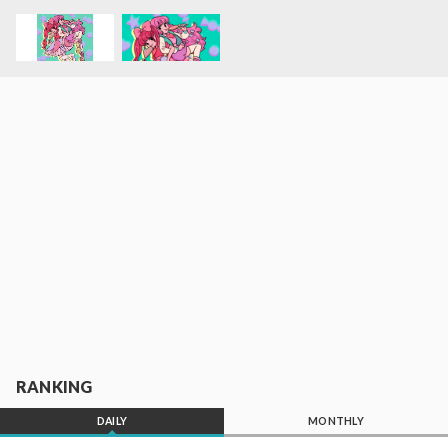
RANKING
DAILY
MONTHLY