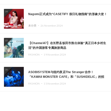
04
Nagomi正式成为“CASETiFY 假日礼物指南”的形象大使！
未分类 ・
26.November.2024
05
【Channel47】在长野县饭田市推出体验“真正日本乡村生
活”的外国游客专属旅游商品
FASHION ・
19.November.2024
06
ASOBISYSTEM与纽约夜店The Stranger合作！
「KAWAII MONSTER CAFE」和「SUSHIDELIC」的招
牌女孩们在纽约献上梦幻舞台
FASHION ・
15.November.2024