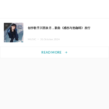
10
创作歌手川西奈月，新曲《感伤与热咖啡》发行
MUSIC ・
31.October.2024
READ MORE
arrow_forward