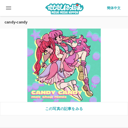
menu
簡体中文
candy-candy
この写真の記事をみる