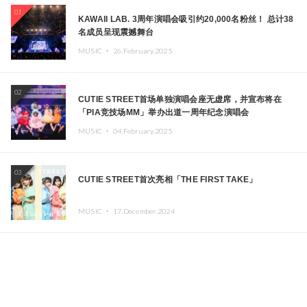
01
KAWAII LAB. 3周年演唱会吸引约20,000名粉丝！ 总计38
名成员呈现震撼舞台
MUSIC ・
26.February.2025
02
CUTIE STREET首场单独演唱会座无虚席，并宣布将在
「PIA竞技场MM」举办出道一周年纪念演唱会
MUSIC ・
04.February.2025
03
CUTIE STREET首次亮相「THE FIRST TAKE」
MUSIC ・
17.December.2024