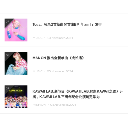
07
Toua、收录2首新曲的首张EP『I am I』发行
MUSIC ・
13.November.2024
08
MANON 推出全新单曲《成长痛》
MUSIC ・
05.November.2024
09
KAWAII LAB.新节目《KAWAII LAB.的超KAWAII之道》开
播，KAWAII LAB.三周年纪念公演确定举办
FASHION ・
05.November.2024