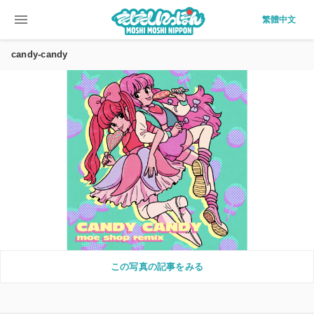
menu
繁體中文
candy-candy
この写真の記事をみる