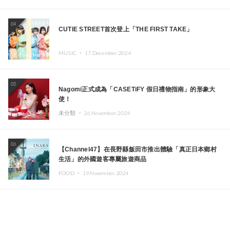
04
CUTIE STREET首次登上「THE FIRST TAKE」
MUSIC ・
17.December.2024
05
Nagomi正式成為「CASETiFY 假日禮物指南」的形象大
使！
未分類 ・
26.November.2024
06
【Channel47】在長野縣飯田市推出體驗「真正日本鄉村
生活」的外國遊客專屬旅遊商品
FOOD ・
19.November.2024