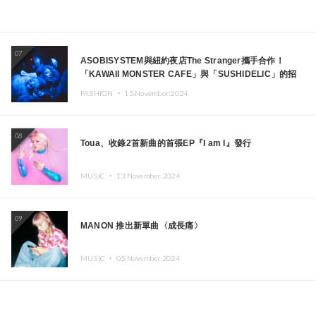
07
ASOBISYSTEM與紐約夜店The Stranger攜手合作！
「KAWAII MONSTER CAFE」與「SUSHIDELIC」的招
牌女孩們將於紐約展現夢幻舞台
FASHION ・
15.November.2024
08
Toua、收錄2首新曲的首張EP『I am I』發行
MUSIC ・
13.November.2024
09
MANON 推出新單曲〈成長痛〉
MUSIC ・
05.November.2024