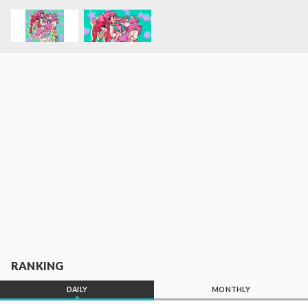
RANKING
DAILY
MONTHLY