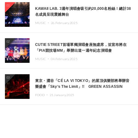
01
KAWAII LAB. 3週年演唱會吸引約20,000名粉絲！總計38
名成員呈現震撼舞台
MUSIC ・
26.February.2025
02
CUTIE STREET首場單獨演唱會座無虛席，並宣布將在
「PIA競技場MM」舉辦出道一週年紀念演唱會
MUSIC ・
04.February.2025
03
東京・澀谷「CÉ LA VI TOKYO」的屋頂俱樂部將舉辦音
樂盛會「Sky‘s The Limit」!! GREEN ASSASSIN
DOLLAR、JOMMY、Kza（FORCE OF NATURE）等日
FOOD ・
21.January.2025
本頂尖DJ及創作者齊聚一堂