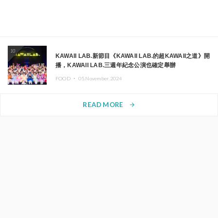
10
KAWAII LAB.新節目《KAWAII LAB.的超KAWAII之道》開
播，KAWAII LAB.三週年紀念公演也確定舉辦
FOOD ・
05.November.2024
READ MORE
arrow_forward