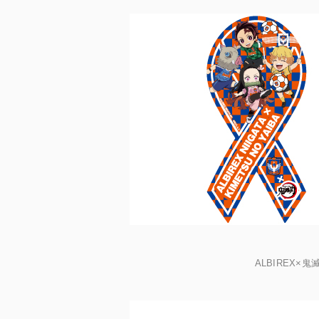
ALBIREX×