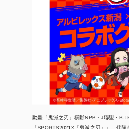
動畫『鬼滅之刃』橫斷NPB・J聯盟・B.
「SPORTS2021×『鬼滅之刃』」、伴