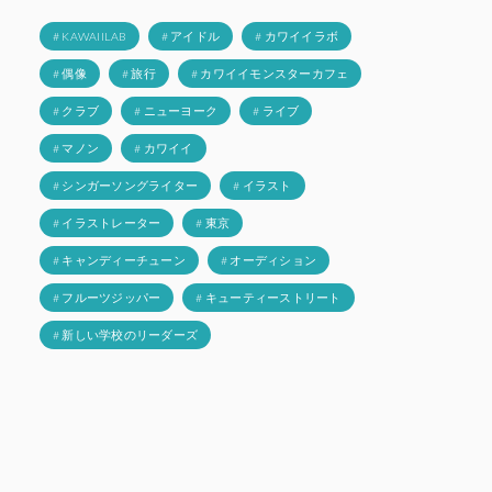
# KAWAIILAB
# アイドル
# カワイイラボ
# 偶像
# 旅行
# カワイイモンスターカフェ
# クラブ
# ニューヨーク
# ライブ
# マノン
# カワイイ
# シンガーソングライター
# イラスト
# イラストレーター
# 東京
# キャンディーチューン
# オーディション
# フルーツジッパー
# キューティーストリート
# 新しい学校のリーダーズ