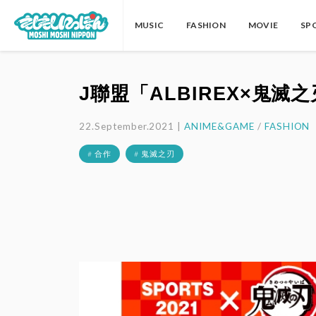
MUSIC
FASHION
MOVIE
SP
J聯盟「ALBIREX×鬼
22.September.2021 |
ANIME&GAME
/
FASHION
# 合作
# 鬼滅之刃