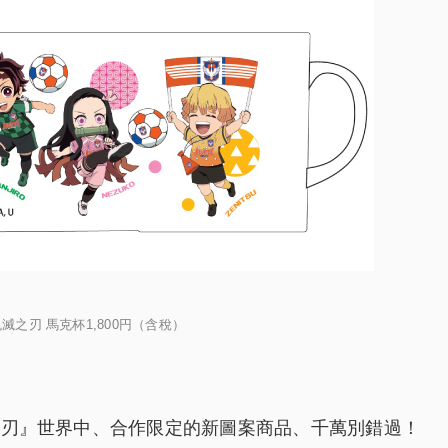
×鬼滅之刃 馬克杯1,800円（含稅）
鬼滅之刃』世界中、合作限定的新圖案商品、千萬別錯過！