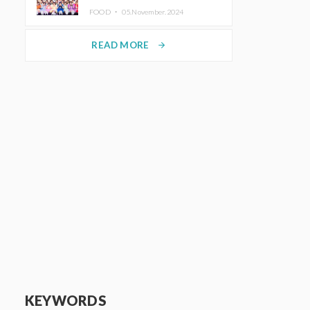
KAWAII LAB.三週年紀念公演也確
FOOD ・
05.November.2024
定舉辦
READ MORE
arrow_forward
KEYWORDS