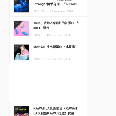
Stranger攜手合作！「KAWAII
MONSTER CAFE」與
FASHION ・
15.November.2024
「SUSHIDELIC」的招牌女孩們將
於紐約展現夢幻舞台
Toua、收錄2首新曲的首張EP『I
08
am I』發行
MUSIC ・
13.November.2024
MANON 推出新單曲〈成長痛〉
09
MUSIC ・
05.November.2024
KAWAII LAB.新節目《KAWAII
10
LAB.的超KAWAII之道》開播，