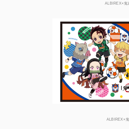
ALBIREX×
ALBIREX