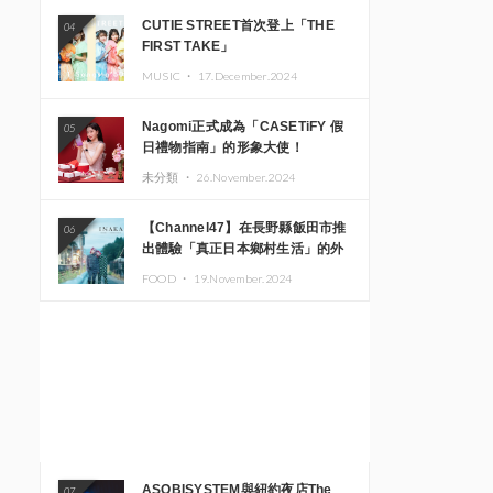
CUTIE STREET首次登上「THE
04
FIRST TAKE」
MUSIC ・
17.December.2024
Nagomi正式成為「CASETiFY 假
05
日禮物指南」的形象大使！
未分類 ・
26.November.2024
【Channel47】在長野縣飯田市推
06
出體驗「真正日本鄉村生活」的外
國遊客專屬旅遊商品
FOOD ・
19.November.2024
ASOBISYSTEM與紐約夜店The
07