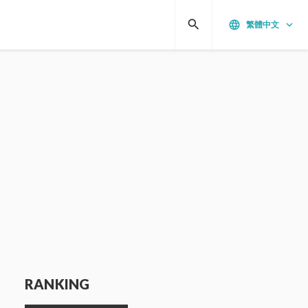
search
language
keyboard_arrow_down
繁體中文
RANKING