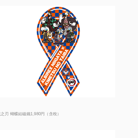
鬼滅之刃 蝴蝶結磁鐵1,980円（含稅）