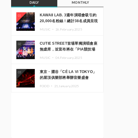
DAILY
MONTHLY
KAWAII LAB. 3週年演唱會吸引約
01
20,000名粉絲！總計38名成員呈現
震撼舞台
MUSIC ・
26.February.2025
CUTIE STREET首場單獨演唱會座
02
無虛席，並宣布將在「PIA競技場
MM」舉辦出道一週年紀念演唱會
MUSIC ・
04.February.2025
東京・澀谷「CÉ LA VI TOKYO」
03
的屋頂俱樂部將舉辦音樂盛會
「Sky‘s The Limit」!! GREEN
FOOD ・
21.January.2025
ASSASSIN DOLLAR、JOMMY、
Kza（FORCE OF NATURE）等日
本頂尖DJ及創作者齊聚一堂