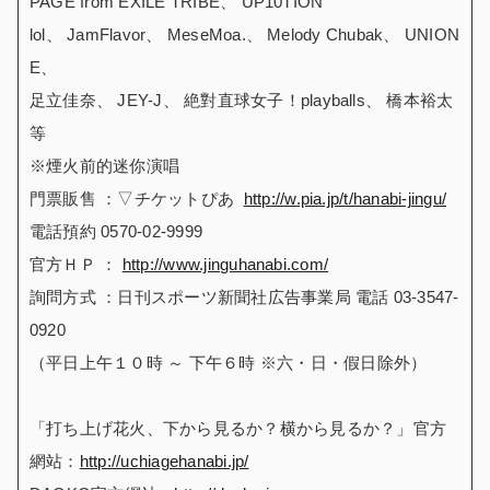
PAGE from EXILE TRIBE、 UP10TION
lol、 JamFlavor、 MeseMoa.、 Melody Chubak、 UNION
E、
足立佳奈、 JEY-J、 絶對直球女子！playballs、 橋本裕太
等
※煙火前的迷你演唱
門票販售 ：▽チケットぴあ
http://w.pia.jp/t/hanabi-jingu/
電話預約 0570-02-9999
官方ＨＰ ：
http://www.jinguhanabi.com/
詢問方式 ：日刊スポーツ新聞社広告事業局 電話 03-3547-
0920
（平日上午１０時 ～ 下午６時 ※六・日・假日除外）
「打ち上げ花火、下から見るか？横から見るか？」官方
網站：
http://uchiagehanabi.jp/