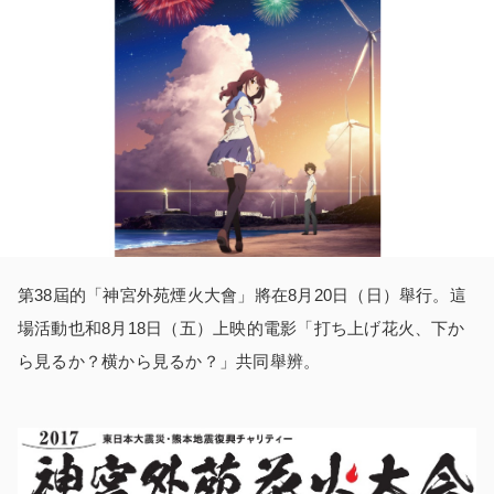
第38屆的「神宮外苑煙火大會」將在8月20日（日）舉行。這
場活動也和8月18日（五）上映的電影「打ち上げ花火、下か
ら見るか？横から見るか？」共同舉辨。