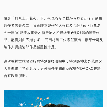
電影「打ち上げ花火、下から見るか？横から見るか？」是由
原作者岩井俊二、負責腳本製作的大根仁及 “繰り返される夏
の一日”的愛情故事奇才新房昭之所描繪出色彩壯麗的動畫作
品。配音則由広瀬すず、 菅田将暉二位擔任演出，豪華卡司及
製作人員讓這部作品話題性十足。
這次在神宮球場舉行的特別會後演唱中，特別為神宮外苑煙火
大會準備了特別影片，另外擔任主題曲及配樂的DAOKO也將
會有現場演出。