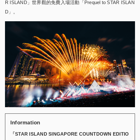
R ISLAND」世界觀的免費入場活動「Prequel to STAR ISLAN
D」。
Information
「
STAR ISLAND SINGAPORE COUNTDOWN EDITIO