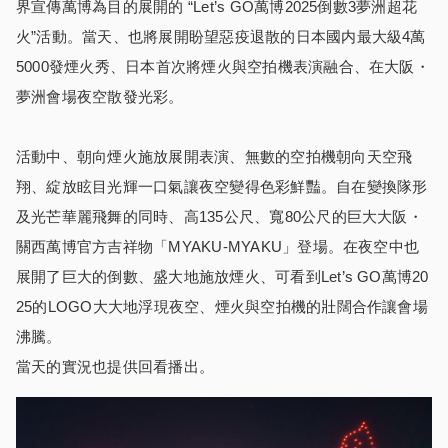
界宣傳萬博為目的展開的 “Let’s GO萬博2025倒數3夢洲超花
火”活動。當天、也將展開盼望惡疫退散的日本國内最大級4萬
5000發煙火秀、日本首次將煙火與空拍機表演融合、在大阪・
夢洲會場夜空散發光彩。
活動中、朝向煙火施放展開表演、無數的空拍機朝向天空飛
翔、綻放眩目光輝一口氣讓夜空變得色彩鮮豔。自在變換隊形
及光芒華麗飛舞的同時、高135公尺、寬80公尺的巨大大阪・
關西萬博官方吉祥物「MYAKU-MYAKU」登場。在夜空中也
展開了巨大的倒數、盛大地施放煙火、可看到Let’s GO萬博20
25的LOGO大大地浮現夜空、煙火與空拍機的壯闊合作讓會場
沸騰。
當天的實況也提供回看播出。