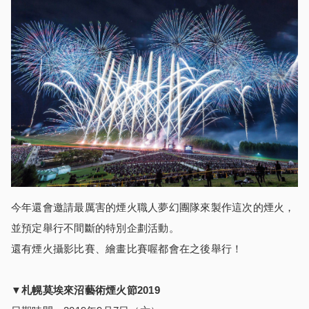
今年還會邀請最厲害的煙火職人夢幻團隊來製作這次的煙火，
並預定舉行不間斷的特別企劃活動。
還有煙火攝影比賽、繪畫比賽喔都會在之後舉行！
▼
札幌莫埃來沼藝術煙火節
2019