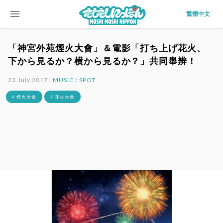
menu
繁體中文
「神宮外苑煙火大會」＆電影「打ち上げ花火、
下から見るか？横から見るか？」共同舉辨！
23.July.2017 |
MUSIC
/
SPOT
# 煙火大會
# 花火大會