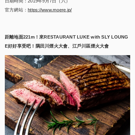
日期時間：2019年9月7日（六）
官方網站：
https://www.moere.jp/
距離地面
221m
！來
RESTAURANT LUKE with SLY LOUNG
E
好好享受吧！隅田川煙火大會、江
戶
川區煙火大會