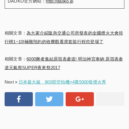
DAOKO官方網站：
http://daoko.jp
相關文章：
為大家介紹阪急交通公司所發表的全國煙火大會排
行榜1~10!極難預約的收費觀看席套裝行程也登場了
相關文章：
6000舞者集結原宿表參道! 明治神宮奉納 原宿表参
道元氣祭SUPER夜來祭2017
Next »
日本最大級 800部空拍機×4萬5000發煙火秀