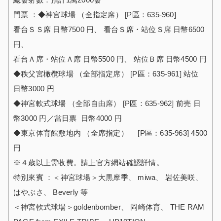
門票 ：◆神宮球場 （全指定席） [P區：635-960]
看台ＳＳ席 日幣7500 円、 看台Ｓ席・站位Ｓ席 日幣6500
円、
看台Ａ席・站位Ａ席 日幣5500 円、 站位Ｂ席 日幣4500 円
◆秩父宮橄欖球場 （全部指定席） [P區：635-961] 站位
日幣3000 円
◆神宮軟式球場 （全部自由席） [P區：635-962] 前売 日
幣3000 円／當日票 日幣4000 円
◆東京体育館敷地内 （全席指定） [P區：635-963] 4500
円
※４歳以上需收費。請上官方網站確認詳情。
特別來賓 ：＜神宮球場＞大黒摩季、 miwa、 岩佐美咲、
はやぶさ、 Beverly 等
＜神宮軟式球場＞goldenbomber、 岡崎体育、 THE RAM