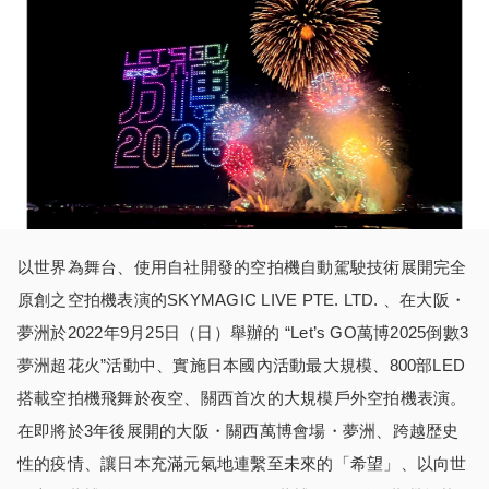
以世界為舞台、使用自社開發的空拍機自動駕駛技術展開完全
原創之空拍機表演的SKYMAGIC LIVE PTE. LTD. 、在大阪・
夢洲於2022年9月25日（日）舉辦的 “Let’s GO萬博2025倒數3
夢洲超花火”活動中、實施日本國內活動最大規模、800部LED
搭載空拍機飛舞於夜空、關西首次的大規模戶外空拍機表演。
在即將於3年後展開的大阪・關西萬博會場・夢洲、跨越歴史
性的疫情、讓日本充滿元氣地連繫至未來的「希望」、以向世