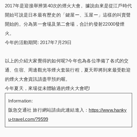
2017年是迎接舉辨第40次的煙火大會。據說由來是從江戶時代
開始可說是日本最有歷史的「鍵屋ー、玉屋ー」這樣的叫賣聲
開始的。分為第一會場及第二會場，合計約發射22000發煙
火。
今年的活動期間: 2017年7月29日
以上的介紹大家覺得的如何呢?今年也為各位準備了各式的交
通、住宿、周邊觀光等煙火套裝行程，夏天即將到來最受歡迎
的煙火大會資訊請盡早預約喔。
今年夏天，來場從未體驗過的煙火大會吧!
Information:
阪急交通社 旅行網站請由此連結進入：
https://www.hanky
u-travel.com/?9599