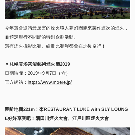
今年還會邀請最厲害的煙火職人夢幻團隊來製作這次的煙火，
並預定舉行不間斷的特別企劃活動。
還有煙火攝影比賽、繪畫比賽喔都會在之後舉行！
▼
札幌莫埃來沼藝術煙火節
2019
日期時間：2019年9月7日（六）
官方網站：
https://www.moere.jp/
距離地面
221m
！來
RESTAURANT LUKE with SLY LOUNG
E
好好享受吧！隅田川煙火大會、江
戶
川區煙火大會