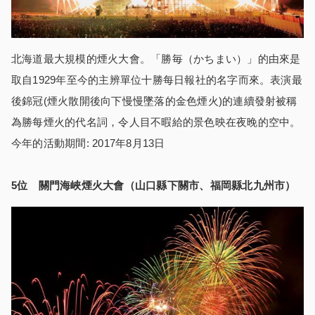
北海道最大規模的煙火大會。「勝毎（かちまい）」的由來是
取自1929年至今的主辨單位十勝每日報社的名字而來。表演最
後錦冠(煙火散開後向下慢慢墜落的金色煙火)的連續發射被稱
為勝每煙火的代名詞，令人目不暇給的景色映在夜晚的空中。
今年的活動期間: 2017年8月13日
5
位 關門海峽煙火大會（山口縣下關市、福岡縣北九州市）