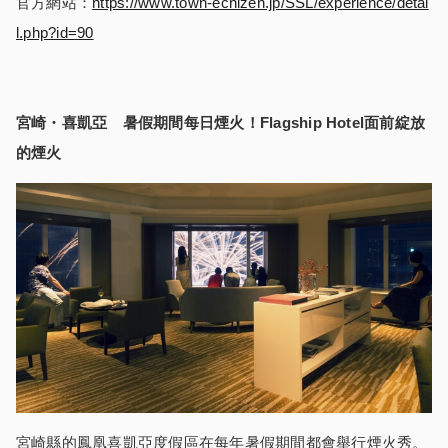
官方網站：
https://www.town-echizen.jp/SSL/experience/detai
l.php?id=90
宮崎・喜凱亞 暑假期間每日煙火！
Flagship Hotel
面前綻放
的煙火
宮崎縣的鳳凰喜凱亞度假區在每年暑假期間都會舉行煙火秀。