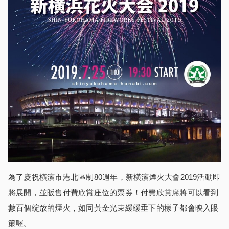
為了慶祝橫濱市港北區制80週年，新橫濱煙火大會2019活動即
將展開，並販售付費欣賞座位的票券！付費欣賞席將可以看到
數百個綻放的煙火，如同黃金光束緩緩垂下的樣子都會映入眼
簾喔。