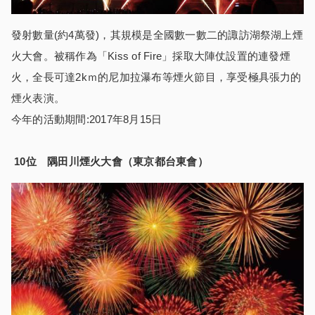
發射數量(約4萬發)，其規模是全國數一數二的諏訪湖祭湖上煙
火大會。被稱作為「Kiss of Fire」採取大陣仗設置的連發煙
火，全長可達2kｍ的尼加拉瀑布等煙火節目，享受極具張力的
煙火表演。
今年的活動期間:2017年8月15日
10
位 隅田川煙火大會（東京都台東會）