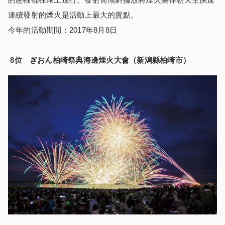
連續發射的煙火是活動上最大的賣點。
今年的活動期間：2017年8月8日
8
位 ぎおん柏崎祭典海邊煙火大會（新潟
縣
柏崎市）