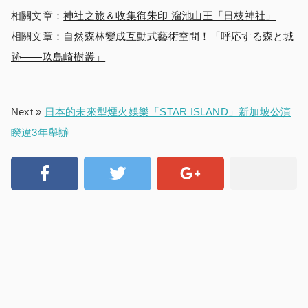
相關文章：
神社之旅＆收集御朱印 溜池山王「日枝神社」
相關文章：
自然森林變成互動式藝術空間！「呼応する森と城
跡——玖島崎樹叢」
Next »
日本的未來型煙火娛樂「STAR ISLAND」新加坡公演
睽違3年舉辦