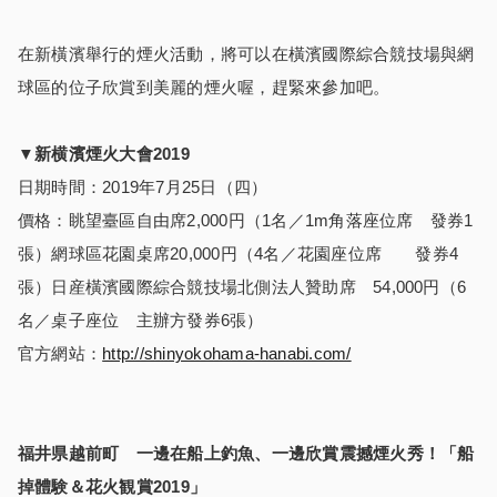
在新橫濱舉行的煙火活動，將可以在橫濱國際綜合競技場與網
球區的位子欣賞到美麗的煙火喔，趕緊來參加吧。
▼
新横濱煙火大會
2019
日期時間：2019年7月25日（四）
價格：眺望臺區自由席2,000円（1名／1m角落座位席 發券1
張）網球區花園桌席20,000円（4名／花園座位席 發券4
張）日産橫濱國際綜合競技場北側法人贊助席 54,000円（6
名／桌子座位 主辦方發券6張）
官方網站：
http://shinyokohama-hanabi.com/
福井県越前町 一邊在船上釣魚、一邊欣賞震撼煙火秀！「船
掉體験＆花火観賞
2019
」