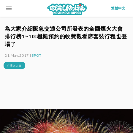
menu
繁體中文
為大家介紹阪急交通公司所發表的全國煙火大會
排行榜1~10!極難預約的收費觀看席套裝行程也登
場了
21.May.2017 |
SPOT
# 煙火大會