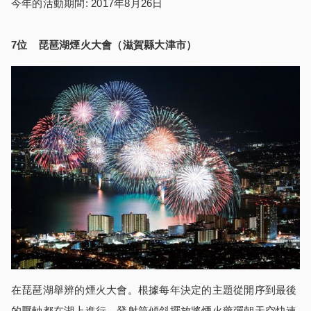
今年的活動期間: 2017年8月26日
7
位
琵琶
湖煙火大會
（滋賀縣大津市）
在琵琶湖舉辨的煙火大會。根據每年決定的主題從開序到最後
的壓軸都在湖上進行。發射筒傾斜擺放將煙火藥彈朝天空快速