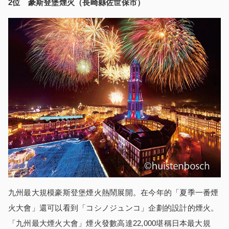
2
位
豪斯登堡煙火
（
長崎縣佐世保市
）
九州最大規模豪斯登堡煙火熱鬧展開。在今年的「夏季一番煙
火大會」還可以看到「コシノジュンコ」企劃的設計的煙火。
「九州最大煙火大會」煙火發數高達22,000堪稱日本最大規