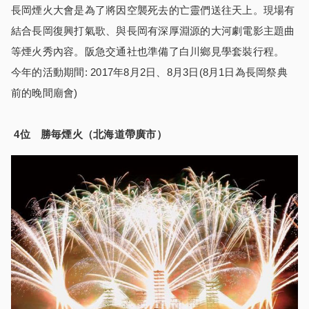
長岡煙火大會是為了將因空襲死去的亡靈們送往天上。現場有
結合長岡復興打氣歌、與長岡有深厚淵源的大河劇電影主題曲
等煙火秀內容。阪急交通社也準備了白川鄉見學套裝行程。
今年的活動期間: 2017年8月2日、8月3日(8月1日為長岡祭典
前的晚間廟會)
4
位 勝毎煙火（北海道帶廣市）