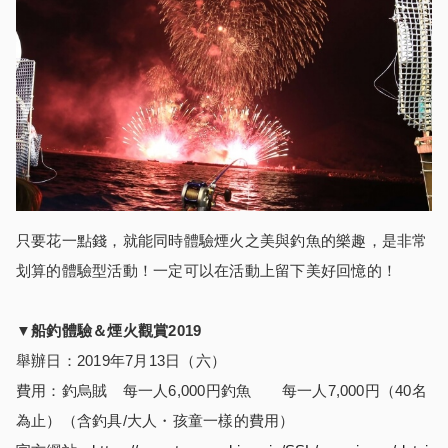
只要花一點錢，就能同時體驗煙火之美與釣魚的樂趣，是非常
划算的體驗型活動！一定可以在活動上留下美好回憶的！
▼
船釣體驗＆煙火觀賞
2019
舉辦日：2019年7月13日（六）
費用：釣烏賊 每一人6,000円釣魚 每一人7,000円（40名
為止）（含釣具/大人・孩童一樣的費用）