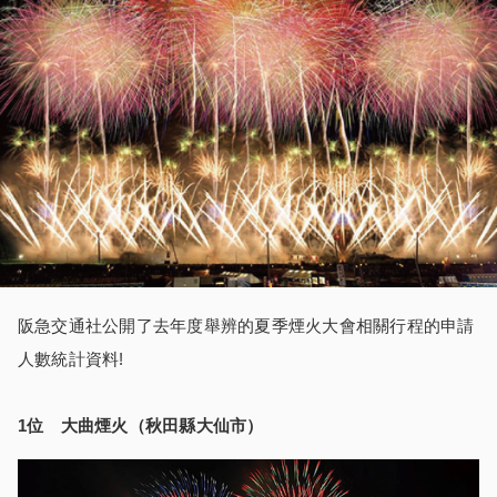
阪急交通社公開了去年度舉辨的夏季煙火大會相關行程的申請
人數統計資料!
1
位
大曲煙火
（
秋田縣大仙市
）