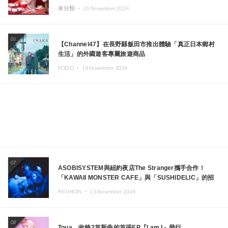
未分類 ・
26.November.2024
06
【Channel47】在長野縣飯田市推出體驗「真正日本鄉村
生活」的外國遊客專屬旅遊商品
FOOD ・
19.November.2024
07
ASOBISYSTEM與紐約夜店The Stranger攜手合作！
「KAWAII MONSTER CAFE」與「SUSHIDELIC」的招
牌女孩們將於紐約展現夢幻舞台
FASHION ・
15.November.2024
08
Toua、收錄2首新曲的首張EP『I am I』發行