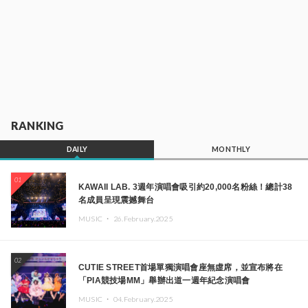
RANKING
DAILY
MONTHLY
01
KAWAII LAB. 3週年演唱會吸引約20,000名粉絲！總計38
名成員呈現震撼舞台
MUSIC ・
26.February.2025
02
CUTIE STREET首場單獨演唱會座無虛席，並宣布將在
「PIA競技場MM」舉辦出道一週年紀念演唱會
MUSIC ・
04.February.2025