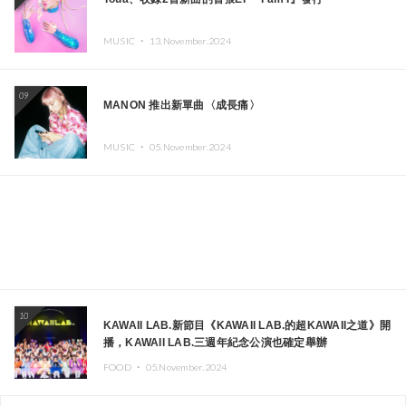
MUSIC ・
13.November.2024
09
MANON 推出新單曲〈成長痛〉
MUSIC ・
05.November.2024
10
KAWAII LAB.新節目《KAWAII LAB.的超KAWAII之道》開
播，KAWAII LAB.三週年紀念公演也確定舉辦
FOOD ・
05.November.2024