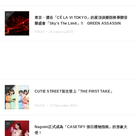
03
東京・澀谷「CÉ LA VI TOKYO」的屋頂俱樂部將舉辦音
樂盛會「Sky‘s The Limit」!! GREEN ASSASSIN
DOLLAR、JOMMY、Kza（FORCE OF NATURE）等日
FOOD ・
21.January.2025
本頂尖DJ及創作者齊聚一堂
04
CUTIE STREET首次登上「THE FIRST TAKE」
MUSIC ・
17.December.2024
05
Nagomi正式成為「CASETiFY 假日禮物指南」的形象大
使！