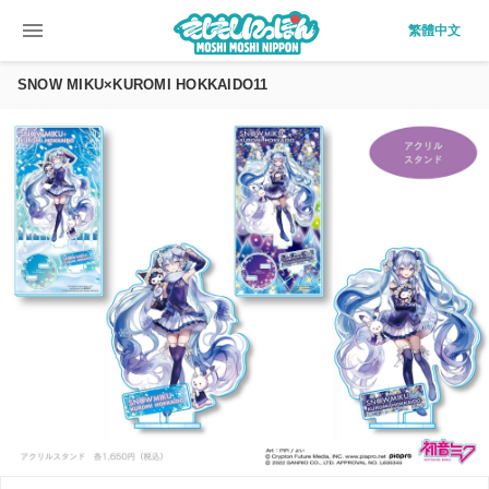
menu
繁體中文
SNOW MIKU×KUROMI HOKKAIDO11