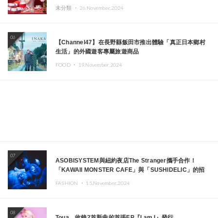
未分類 ・
26.November.2024
06
【Channel47】在長野縣飯田市推出體驗「真正日本鄉村
生活」的外國遊客專屬旅遊商品
FOOD ・
19.November.2024
07
ASOBISYSTEM與紐約夜店The Stranger攜手合作！
「KAWAII MONSTER CAFE」與「SUSHIDELIC」的招
牌女孩們將於紐約展現夢幻舞台
FASHION ・
15.November.2024
08
Toua、收錄2首新曲的首張EP『I am I』發行