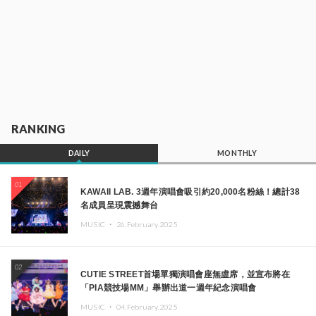
RANKING
DAILY
MONTHLY
01
KAWAII LAB. 3週年演唱會吸引約20,000名粉絲！總計38
名成員呈現震撼舞台
MUSIC ・
26.February.2025
02
CUTIE STREET首場單獨演唱會座無虛席，並宣布將在
「PIA競技場MM」舉辦出道一週年紀念演唱會
MUSIC ・
04.February.2025