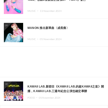
MUSIC ・
13.November.2024
09
MANON 推出新單曲〈成長痛〉
MUSIC ・
05.November.2024
10
KAWAII LAB.新節目《KAWAII LAB.的超KAWAII之道》開
播，KAWAII LAB.三週年紀念公演也確定舉辦
FOOD ・
05.November.2024