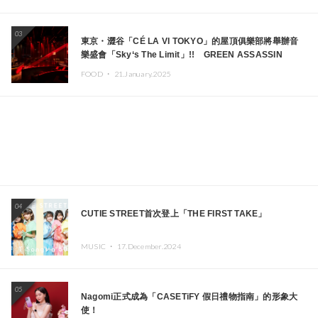
03
東京・澀谷「CÉ LA VI TOKYO」的屋頂俱樂部將舉辦音
樂盛會「Sky‘s The Limit」!! GREEN ASSASSIN
DOLLAR、JOMMY、Kza（FORCE OF NATURE）等日
FOOD ・
21.January.2025
本頂尖DJ及創作者齊聚一堂
04
CUTIE STREET首次登上「THE FIRST TAKE」
MUSIC ・
17.December.2024
05
Nagomi正式成為「CASETiFY 假日禮物指南」的形象大
使！