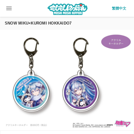
menu
繁體中文
SNOW MIKU×KUROMI HOKKAIDO7