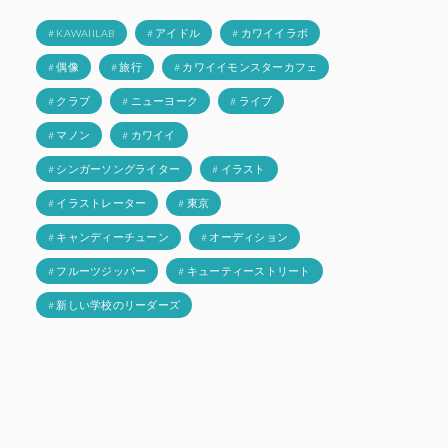
# KAWAIILAB
# アイドル
# カワイイラボ
# 偶像
# 旅行
# カワイイモンスターカフェ
# クラブ
# ニューヨーク
# ライブ
# マノン
# カワイイ
# シンガーソングライター
# イラスト
# イラストレーター
# 東京
# キャンディーチューン
# オーディション
# フルーツジッパー
# キューティーストリート
# 新しい学校のリーダーズ