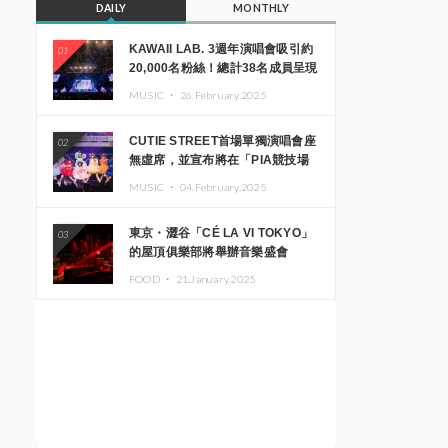
DAILY
MONTHLY
KAWAII LAB. 3週年演唱會吸引約
01
20,000名粉絲！總計38名成員呈現
震撼舞台
MUSIC ・
26.February.2025
CUTIE STREET首場單獨演唱會座
02
無虛席，並宣布將在「PIA競技場
MM」舉辦出道一週年紀念演唱會
MUSIC ・
04.February.2025
東京・澀谷「CÉ LA VI TOKYO」
03
的屋頂俱樂部將舉辦音樂盛會
「Sky‘s The Limit」!! GREEN
FOOD ・
21.January.2025
ASSASSIN DOLLAR、JOMMY、
Kza（FORCE OF NATURE）等日
本頂尖DJ及創作者齊聚一堂