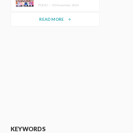
KAWAII LAB.三週年紀念公演也確
FOOD ・
05.November.2024
定舉辦
READ MORE
arrow_forward
KEYWORDS