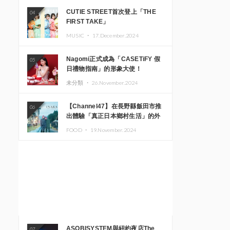
CUTIE STREET首次登上「THE
04
FIRST TAKE」
MUSIC ・
17.December.2024
Nagomi正式成為「CASETiFY 假
05
日禮物指南」的形象大使！
未分類 ・
26.November.2024
【Channel47】在長野縣飯田市推
06
出體驗「真正日本鄉村生活」的外
國遊客專屬旅遊商品
FOOD ・
19.November.2024
ASOBISYSTEM與紐約夜店The
07