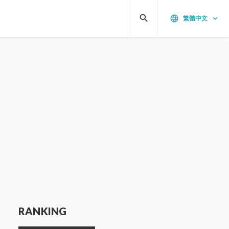
search
language
keyboard_arrow_down
繁體中文
RANKING