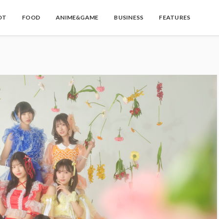
OT
FOOD
ANIME&GAME
BUSINESS
FEATURES