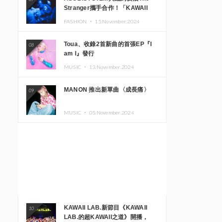
Stranger攜手合作！「KAWAII
MONSTER CAFE」與
FASHION ・
15.November.2024
「SUSHIDELIC」的招牌女孩們將
於紐約展現夢幻舞台
Toua、收錄2首新曲的首張EP『I
08
am I』發行
MUSIC ・
13.November.2024
MANON 推出新單曲〈成長痛〉
09
MUSIC ・
05.November.2024
KAWAII LAB.新節目《KAWAII
10
LAB.的超KAWAII之道》開播，