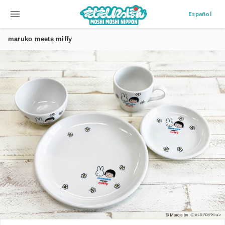
menu
Español
maruko meets miffy