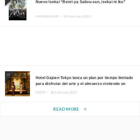
Nuevo Isekai “Benri-ya Saitou-san, isekai ni iku”
ANIME&GAME ・
28.February.2023
10
Hotel Gajoen Tokyo lanza un plan por tiempo limitado
para disfrutar del arte y el almuerzo vistiendo un
kimono
FOOD ・
28.February.2023
READ MORE
arrow_forward