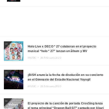
04
Holo Live x DECO * 27 colaboran en el proyecto
musical “holo * 27” lanzan un álbum y MV
MUSIC ・
28.February.2023
05
¡BiSH anuncia la fecha de disolución en su concierto
en el Gimnasio del Estadio Nacional Yoyogi!
MUSIC ・
28.February.2023
06
El proyecto de la canción de portada CrosSing lanza
el tema principal “Dragon Ball GT” cantado por Akari