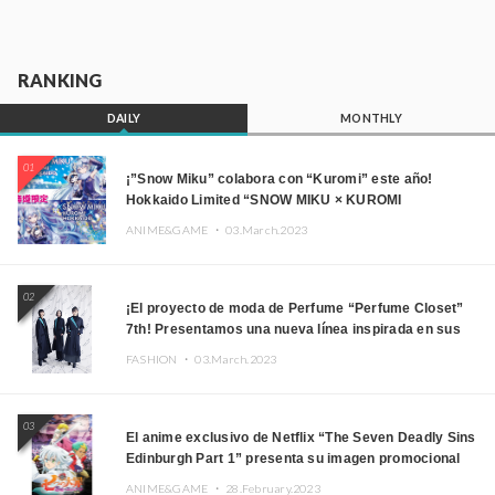
RANKING
DAILY
MONTHLY
01
¡”Snow Miku” colabora con “Kuromi” este año!
Hokkaido Limited “SNOW MIKU × KUROMI
HOKKAIDO”
ANIME&GAME ・
03.March.2023
02
¡El proyecto de moda de Perfume “Perfume Closet”
7th! Presentamos una nueva línea inspirada en sus
canciones.
FASHION ・
03.March.2023
03
El anime exclusivo de Netflix “The Seven Deadly Sins
Edinburgh Part 1” presenta su imagen promocional
ANIME&GAME ・
28.February.2023