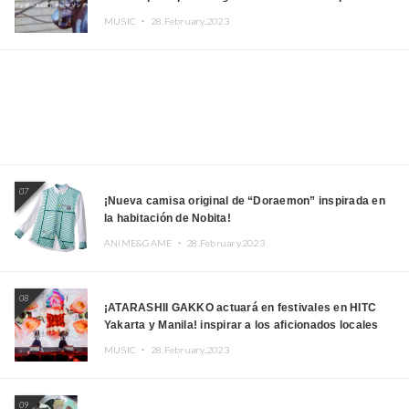
Kito, Shizuka Kudo “Blue Velvet”
MUSIC ・
28.February.2023
07
¡Nueva camisa original de “Doraemon” inspirada en
la habitación de Nobita!
ANIME&GAME ・
28.February.2023
08
¡ATARASHII GAKKO actuará en festivales en HITC
Yakarta y Manila! inspirar a los aficionados locales
MUSIC ・
28.February.2023
09