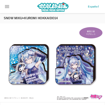
menu
Español
SNOW MIKU×KUROMI HOKKAIDO14