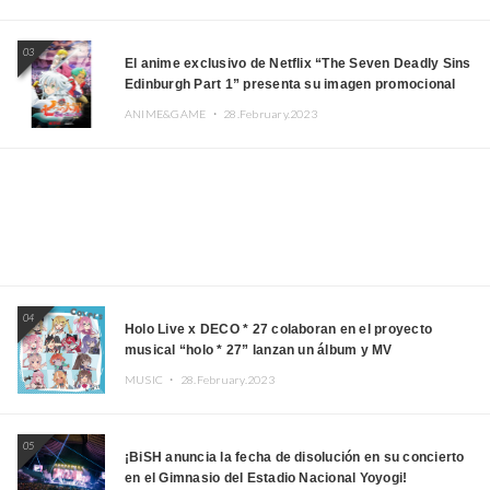
03
El anime exclusivo de Netflix “The Seven Deadly Sins
Edinburgh Part 1” presenta su imagen promocional
ANIME&GAME ・
28.February.2023
04
Holo Live x DECO * 27 colaboran en el proyecto
musical “holo * 27” lanzan un álbum y MV
MUSIC ・
28.February.2023
05
¡BiSH anuncia la fecha de disolución en su concierto
en el Gimnasio del Estadio Nacional Yoyogi!