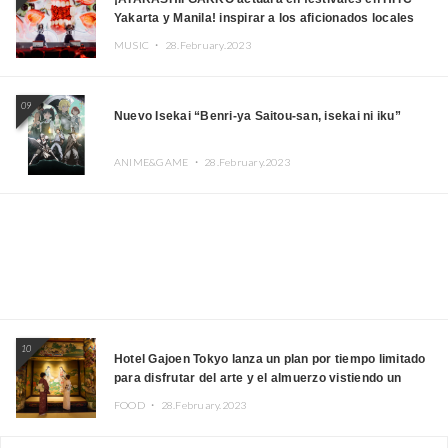
Yakarta y Manila! inspirar a los aficionados locales
MUSIC ・
28.February.2023
09
Nuevo Isekai “Benri-ya Saitou-san, isekai ni iku”
ANIME&GAME ・
28.February.2023
10
Hotel Gajoen Tokyo lanza un plan por tiempo limitado
para disfrutar del arte y el almuerzo vistiendo un
kimono
FOOD ・
28.February.2023