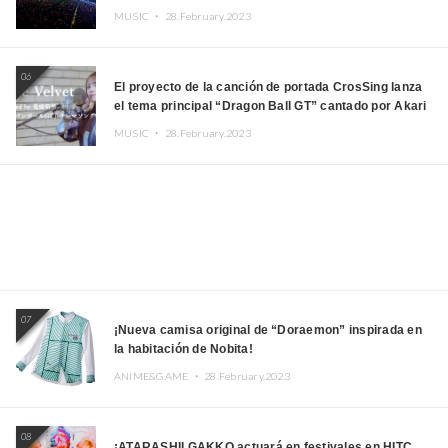
MUSIC ・
28.February.2023
06
El proyecto de la canción de portada CrosSing lanza
el tema principal “Dragon Ball GT” cantado por Akari
Kito, Shizuka Kudo “Blue Velvet”
MUSIC ・
28.February.2023
07
¡Nueva camisa original de “Doraemon” inspirada en
la habitación de Nobita!
ANIME&GAME ・
28.February.2023
08
¡ATARASHII GAKKO actuará en festivales en HITC