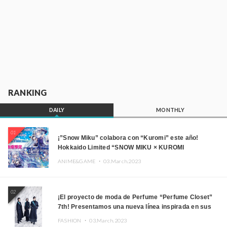
RANKING
DAILY
MONTHLY
01
¡”Snow Miku” colabora con “Kuromi” este año!
Hokkaido Limited “SNOW MIKU × KUROMI
HOKKAIDO”
ANIME&GAME ・
03.March.2023
02
¡El proyecto de moda de Perfume “Perfume Closet”
7th! Presentamos una nueva línea inspirada en sus
canciones.
FASHION ・
03.March.2023