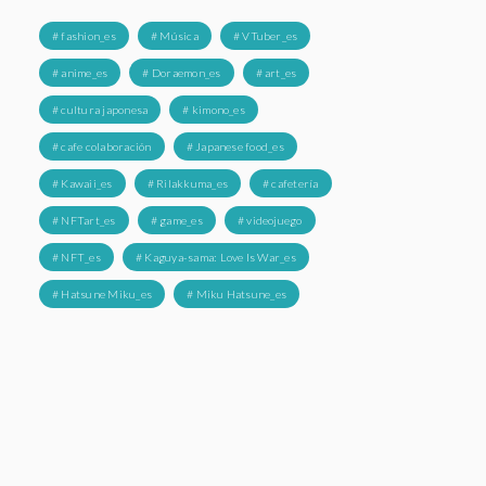
# fashion_es
# Música
# VTuber_es
# anime_es
# Doraemon_es
# art_es
# cultura japonesa
# kimono_es
# cafe colaboración
# Japanese food_es
# Kawaii_es
# Rilakkuma_es
# cafetería
# NFTart_es
# game_es
# videojuego
# NFT_es
# Kaguya-sama: Love Is War_es
# Hatsune Miku_es
# Miku Hatsune_es