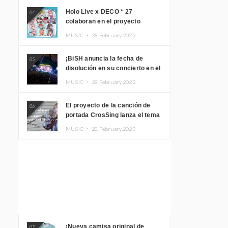
Holo Live x DECO * 27
04
colaboran en el proyecto
musical “holo * 27” lanzan un
MUSIC ・
28.February.2023
álbum y MV
¡BiSH anuncia la fecha de
05
disolución en su concierto en el
Gimnasio del Estadio Nacional
MUSIC ・
28.February.2023
Yoyogi!
El proyecto de la canción de
06
portada CrosSing lanza el tema
principal “Dragon Ball GT”
MUSIC ・
28.February.2023
cantado por Akari Kito, Shizuka
Kudo “Blue Velvet”
¡Nueva camisa original de
07