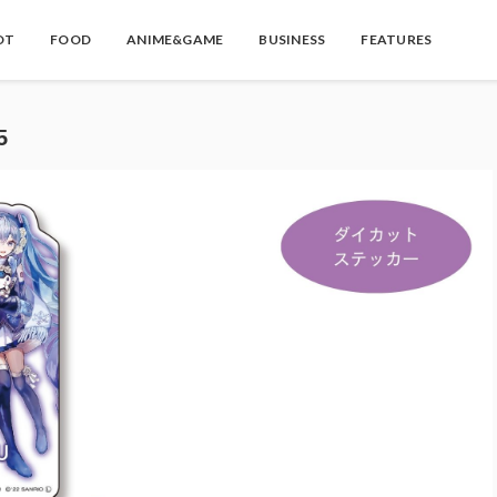
OT
FOOD
ANIME&GAME
BUSINESS
FEATURES
5