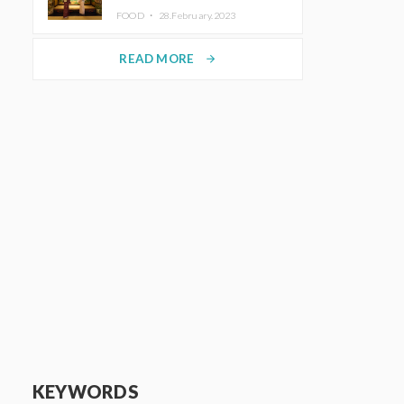
disfrutar del arte y el almuerzo
FOOD ・
28.February.2023
vistiendo un kimono
READ MORE
arrow_forward
KEYWORDS