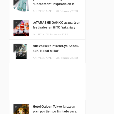
“Doraemon” inspirada en la
habitación de Nobita!
ANIME&GAME ・
28.February.2023
¡ATARASHII GAKKO actuará en
08
festivales en HITC Yakarta y
Manila! inspirar a los
MUSIC ・
28.February.2023
aficionados locales
Nuevo Isekai “Benri-ya Saitou-
09
san, isekai ni iku”
ANIME&GAME ・
28.February.2023
Hotel Gajoen Tokyo lanza un
10
plan por tiempo limitado para