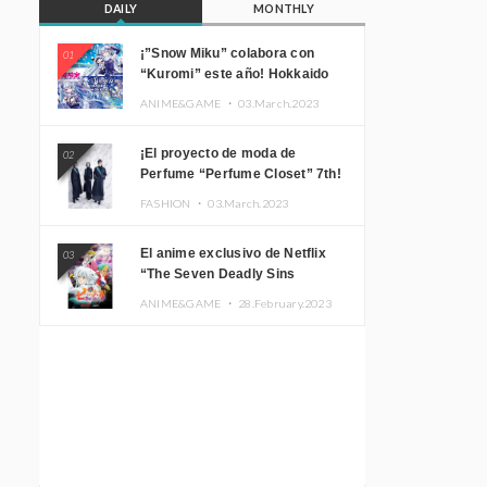
DAILY
MONTHLY
¡”Snow Miku” colabora con
01
“Kuromi” este año! Hokkaido
Limited “SNOW MIKU ×
ANIME&GAME ・
03.March.2023
KUROMI HOKKAIDO”
¡El proyecto de moda de
02
Perfume “Perfume Closet” 7th!
Presentamos una nueva línea
FASHION ・
03.March.2023
inspirada en sus canciones.
El anime exclusivo de Netflix
03
“The Seven Deadly Sins
Edinburgh Part 1” presenta su
ANIME&GAME ・
28.February.2023
imagen promocional