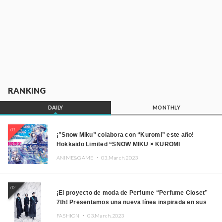
RANKING
DAILY
MONTHLY
01
¡”Snow Miku” colabora con “Kuromi” este año!
Hokkaido Limited “SNOW MIKU × KUROMI
HOKKAIDO”
ANIME&GAME ・
03.March.2023
02
¡El proyecto de moda de Perfume “Perfume Closet”
7th! Presentamos una nueva línea inspirada en sus
canciones.
FASHION ・
03.March.2023