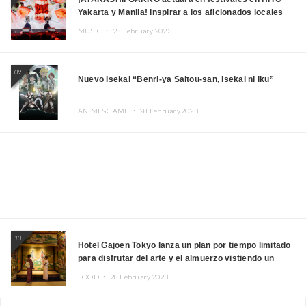
Yakarta y Manila! inspirar a los aficionados locales
MUSIC ・
28.February.2023
09
Nuevo Isekai “Benri-ya Saitou-san, isekai ni iku”
ANIME&GAME ・
28.February.2023
10
Hotel Gajoen Tokyo lanza un plan por tiempo limitado
para disfrutar del arte y el almuerzo vistiendo un
kimono
FOOD ・
28.February.2023