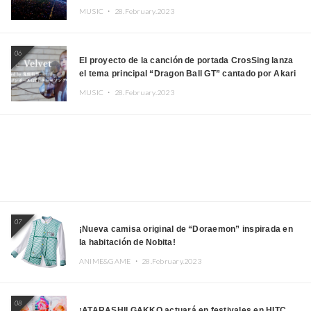
MUSIC ・
28.February.2023
06
El proyecto de la canción de portada CrosSing lanza
el tema principal “Dragon Ball GT” cantado por Akari
Kito, Shizuka Kudo “Blue Velvet”
MUSIC ・
28.February.2023
07
¡Nueva camisa original de “Doraemon” inspirada en
la habitación de Nobita!
ANIME&GAME ・
28.February.2023
08
¡ATARASHII GAKKO actuará en festivales en HITC