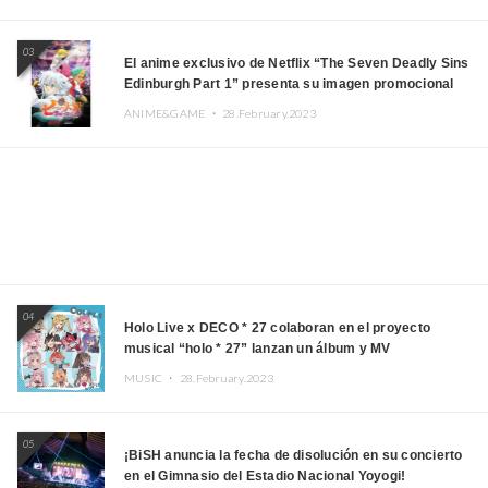
03
El anime exclusivo de Netflix “The Seven Deadly Sins
Edinburgh Part 1” presenta su imagen promocional
ANIME&GAME ・
28.February.2023
04
Holo Live x DECO * 27 colaboran en el proyecto
musical “holo * 27” lanzan un álbum y MV
MUSIC ・
28.February.2023
05
¡BiSH anuncia la fecha de disolución en su concierto
en el Gimnasio del Estadio Nacional Yoyogi!