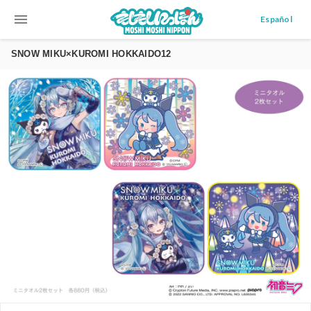
menu
Español
SNOW MIKU×KUROMI HOKKAIDO12