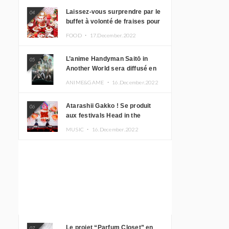
Laissez-vous surprendre par le
04
buffet à volonté de fraises pour
le 20e anniversaire de
FOOD ・
17.December.2022
Rilakkuma à l’hôtel Keio Plaza
L’anime Handyman Saitō in
05
Another World sera diffusé en
janvier 2023
ANIME&GAME ・
16.December.2022
Atarashii Gakko ! Se produit
06
aux festivals Head in the
Clouds à Manille et à Jakarta
MUSIC ・
16.December.2022
Le projet “Parfum Closet” en
07