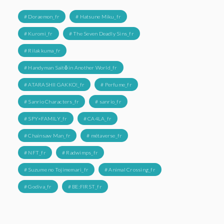
# Doraemon_fr
# Hatsune Miku_fr
# Kuromi_fr
# The Seven Deadly Sins_fr
# Rilakkuma_fr
# Handyman Saitō in Another World_fr
# ATARASHII GAKKO!_fr
# Perfume_fr
# Sanrio Characters_fr
# sanrio_fr
# SPY×FAMILY_fr
# CA4LA_fr
# Chainsaw Man_fr
# métaverse_fr
# NFT_fr
# Radwimps_fr
# Suzume no Tojimemari_fr
# Animal Crossing_fr
# Godiva_fr
# BE:FIRST_fr