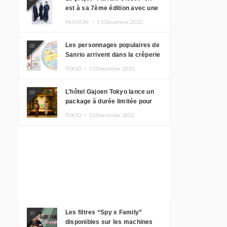
est à sa 7ème édition avec une
nouvelle ligne de vêtements
FASHION ・
15.December.2022
inspirée de l’album PLASMA !
Les personnages populaires de
08
Sanrio arrivent dans la crêperie
“Butter” avec un tout nouveau
FOOD ・
15.December.2022
menu
L’hôtel Gajoen Tokyo lance un
09
package à durée limitée pour
profiter d’un déjeuner artistique
FOOD ・
15.December.2022
tout en portant un kimono
Les filtres “Spy x Family”
10
disponibles sur les machines