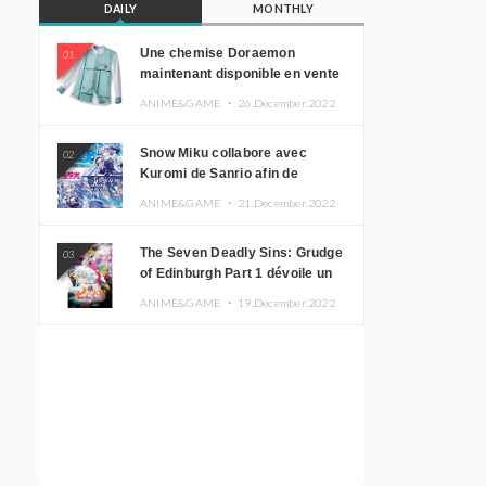
DAILY
MONTHLY
Une chemise Doraemon
01
maintenant disponible en vente
!
ANIME&GAME ・
26.December.2022
Snow Miku collabore avec
02
Kuromi de Sanrio afin de
promouvoir le tourisme
ANIME&GAME ・
21.December.2022
d’Hokkaido
The Seven Deadly Sins: Grudge
03
of Edinburgh Part 1 dévoile un
nouveau visuel clé
ANIME&GAME ・
19.December.2022