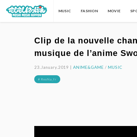
MUSIC
FASHION
MOVIE
SP
Clip de la nouvelle cha
musique de l’anime Swor
23.January.2019 |
ANIME&GAME
/
MUSIC
# ReoNa_fr