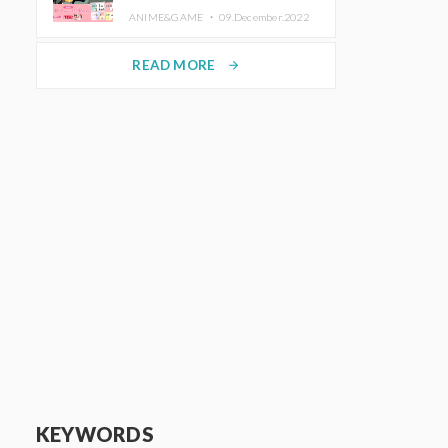
de Purikura RootMe pour une
ANIME&GAME ・
09.December.2022
durée limitée
READ MORE
arrow_forward
KEYWORDS