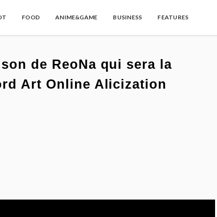
OT
FOOD
ANIME&GAME
BUSINESS
FEATURES
nson de ReoNa qui sera la
d Art Online Alicization