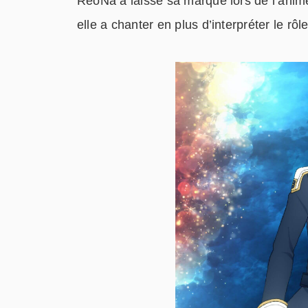
ReoNa a laissé sa marque lors de l’anim
elle a chanter en plus d’interpréter le r