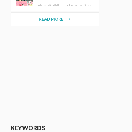
de Purikura RootMe pour une
ANIME&GAME ・
09.December.2022
durée limitée
READ MORE
arrow_forward
KEYWORDS