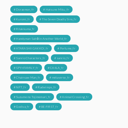
# Doraemon_fr
# Hatsune Miku_fr
# Kuromi_fr
# The Seven Deadly Sins_fr
# Rilakkuma_fr
# Handyman Saitō in Another World_fr
# ATARASHII GAKKO!_fr
# Perfume_fr
# Sanrio Characters_fr
# sanrio_fr
# SPY×FAMILY_fr
# CA4LA_fr
# Chainsaw Man_fr
# métaverse_fr
# NFT_fr
# Radwimps_fr
# Suzume no Tojimemari_fr
# Animal Crossing_fr
# Godiva_fr
# BE:FIRST_fr