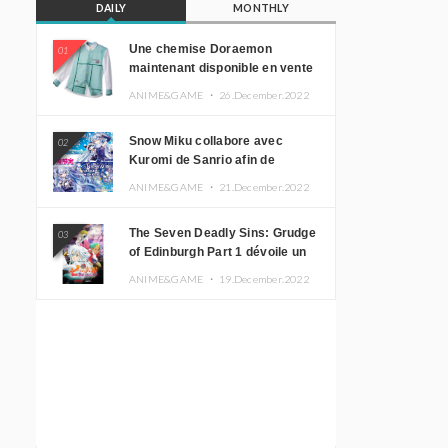
DAILY
MONTHLY
Une chemise Doraemon
01
maintenant disponible en vente
!
ANIME&GAME ・
26.December.2022
Snow Miku collabore avec
02
Kuromi de Sanrio afin de
promouvoir le tourisme
ANIME&GAME ・
21.December.2022
d’Hokkaido
The Seven Deadly Sins: Grudge
03
of Edinburgh Part 1 dévoile un
nouveau visuel clé
ANIME&GAME ・
19.December.2022