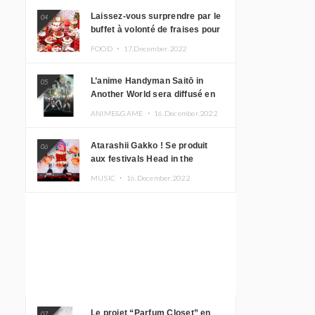
Laissez-vous surprendre par le
04
buffet à volonté de fraises pour
le 20e anniversaire de
FOOD ・
17.December.2022
Rilakkuma à l’hôtel Keio Plaza
L’anime Handyman Saitō in
05
Another World sera diffusé en
janvier 2023
ANIME&GAME ・
16.December.2022
Atarashii Gakko ! Se produit
06
aux festivals Head in the
Clouds à Manille et à Jakarta
MUSIC ・
16.December.2022
Le projet “Parfum Closet” en
07