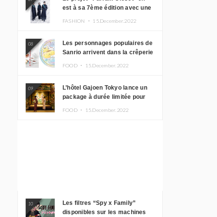
est à sa 7ème édition avec une
nouvelle ligne de vêtements
FASHION ・
15.December.2022
inspirée de l’album PLASMA !
Les personnages populaires de
08
Sanrio arrivent dans la crêperie
“Butter” avec un tout nouveau
FOOD ・
15.December.2022
menu
L’hôtel Gajoen Tokyo lance un
09
package à durée limitée pour
profiter d’un déjeuner artistique
FOOD ・
15.December.2022
tout en portant un kimono
Les filtres “Spy x Family”
10
disponibles sur les machines