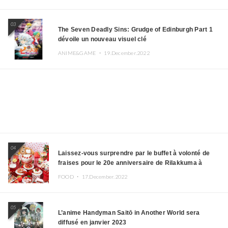
03
The Seven Deadly Sins: Grudge of Edinburgh Part 1
dévoile un nouveau visuel clé
ANIME&GAME ・
19.December.2022
04
Laissez-vous surprendre par le buffet à volonté de
fraises pour le 20e anniversaire de Rilakkuma à
l’hôtel Keio Plaza
FOOD ・
17.December.2022
05
L’anime Handyman Saitō in Another World sera
diffusé en janvier 2023