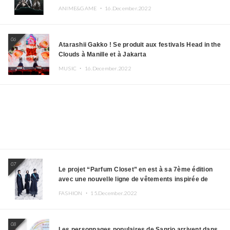
ANIME&GAME ・
16.December.2022
06
Atarashii Gakko ! Se produit aux festivals Head in the
Clouds à Manille et à Jakarta
MUSIC ・
16.December.2022
07
Le projet “Parfum Closet” en est à sa 7ème édition
avec une nouvelle ligne de vêtements inspirée de
l’album PLASMA !
FASHION ・
15.December.2022
08
Les personnages populaires de Sanrio arrivent dans