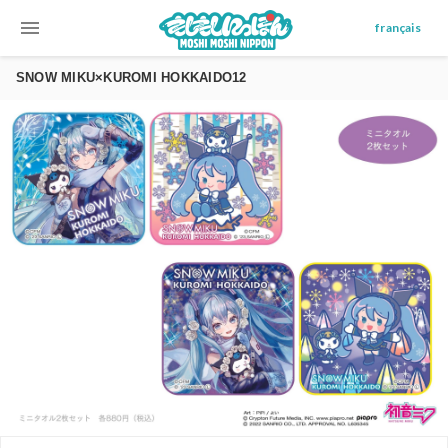
menu
français
SNOW MIKU×KUROMI HOKKAIDO12