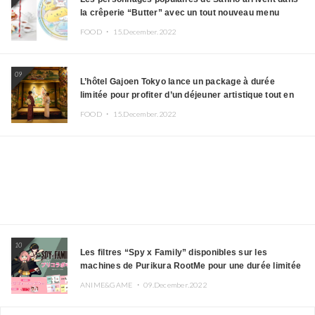
la crêperie “Butter” avec un tout nouveau menu
FOOD ・
15.December.2022
09
L’hôtel Gajoen Tokyo lance un package à durée
limitée pour profiter d’un déjeuner artistique tout en
portant un kimono
FOOD ・
15.December.2022
10
Les filtres “Spy x Family” disponibles sur les
machines de Purikura RootMe pour une durée limitée
ANIME&GAME ・
09.December.2022