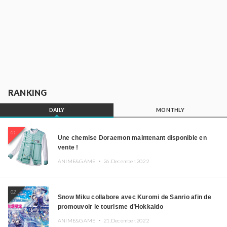
RANKING
DAILY
MONTHLY
01
Une chemise Doraemon maintenant disponible en
vente !
ANIME&GAME ・
26.December.2022
02
Snow Miku collabore avec Kuromi de Sanrio afin de
promouvoir le tourisme d’Hokkaido
ANIME&GAME ・
21.December.2022