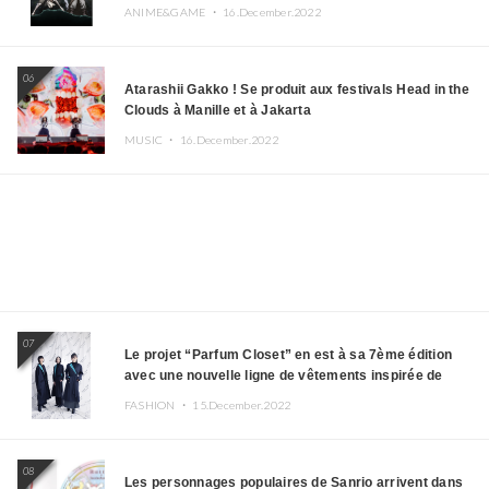
ANIME&GAME ・
16.December.2022
06
Atarashii Gakko ! Se produit aux festivals Head in the
Clouds à Manille et à Jakarta
MUSIC ・
16.December.2022
07
Le projet “Parfum Closet” en est à sa 7ème édition
avec une nouvelle ligne de vêtements inspirée de
l’album PLASMA !
FASHION ・
15.December.2022
08
Les personnages populaires de Sanrio arrivent dans