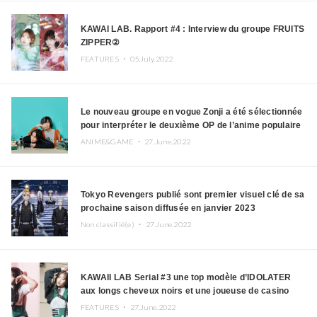
KAWAI LAB. Rapport #4 : Interview du groupe FRUITS
ZIPPER②
FEATURES ・
05.July.2022
Le nouveau groupe en vogue Zonji a été sélectionnée
pour interpréter le deuxième OP de l’anime populaire
“Kingdom”
ANIME&GAME ・
27.June.2022
Tokyo Revengers publié sont premier visuel clé de sa
prochaine saison diffusée en janvier 2023
Non classifié(e) ・
27.June.2022
KAWAII LAB Serial #3 une top modèle d’IDOLATER
aux longs cheveux noirs et une joueuse de casino
bien trop douée pour chanter !
FEATURES ・
27.June.2022