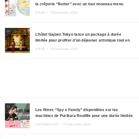
la crêperie “Butter” avec un tout nouveau menu
FOOD ・
15.December.2022
09
L’hôtel Gajoen Tokyo lance un package à durée
limitée pour profiter d’un déjeuner artistique tout en
portant un kimono
FOOD ・
15.December.2022
10
Les filtres “Spy x Family” disponibles sur les
machines de Purikura RootMe pour une durée limitée
ANIME&GAME ・
09.December.2022