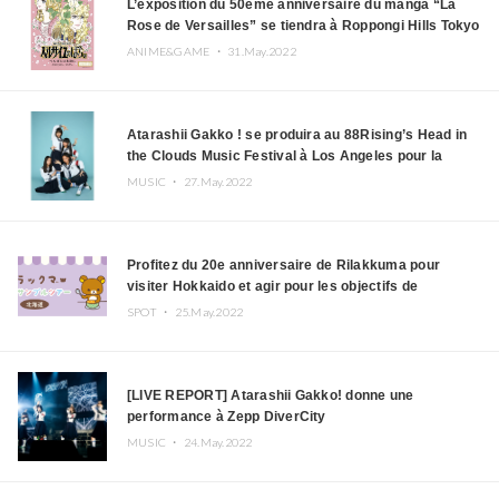
L’exposition du 50ème anniversaire du manga “La
Rose de Versailles” se tiendra à Roppongi Hills Tokyo
City View
ANIME&GAME ・
31.May.2022
Atarashii Gakko ! se produira au 88Rising’s Head in
the Clouds Music Festival à Los Angeles pour la
deuxième année consécutive
MUSIC ・
27.May.2022
Profitez du 20e anniversaire de Rilakkuma pour
visiter Hokkaido et agir pour les objectifs de
développement durable
SPOT ・
25.May.2022
[LIVE REPORT] Atarashii Gakko! donne une
performance à Zepp DiverCity
MUSIC ・
24.May.2022