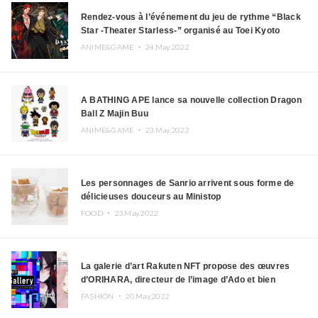
Rendez-vous à l’événement du jeu de rythme “Black
Star -Theater Starless-” organisé au Toei Kyoto
Studio Park
ANIME&GAME ・
24.May.2022
A BATHING APE lance sa nouvelle collection Dragon
Ball Z Majin Buu
ANIME&GAME ・
23.May.2022
Les personnages de Sanrio arrivent sous forme de
délicieuses douceurs au Ministop
FOOD ・
23.May.2022
La galerie d’art Rakuten NFT propose des œuvres
d’ORIHARA, directeur de l’image d’Ado et bien
d’autres
FASHION ・
20.May.2022