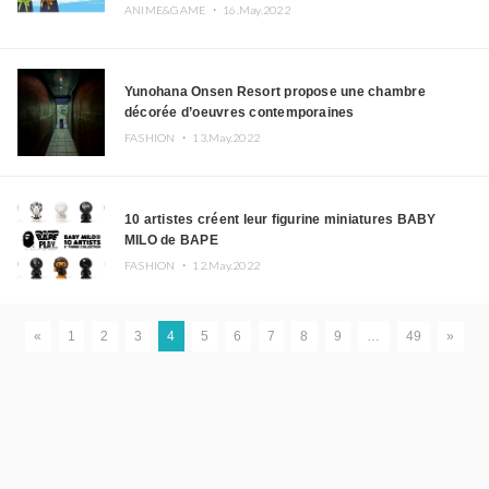
ANIME&GAME ・
16.May.2022
Yunohana Onsen Resort propose une chambre
décorée d’oeuvres contemporaines
FASHION ・
13.May.2022
10 artistes créent leur figurine miniatures BABY
MILO de BAPE
FASHION ・
12.May.2022
«
1
2
3
4
5
6
7
8
9
…
49
»