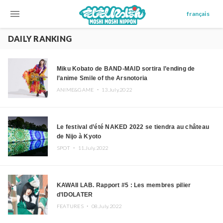
menu
français
DAILY RANKING
Miku Kobato de BAND-MAID sortira l’ending de
l’anime Smile of the Arsnotoria
ANIME&GAME ・
13.July.2022
Le festival d’été NAKED 2022 se tiendra au château
de Nijo à Kyoto
SPOT ・
11.July.2022
KAWAII LAB. Rapport #5 : Les membres pilier
d’IDOLATER
FEATURES ・
08.July.2022