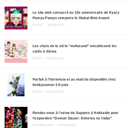
Le site web consacré au 10e anniversaire de Kyary
Pamyu Pamyu remporte le Global Web Award
MUSIC ・
20.May.2022
Les chats de la série “mofusand” envahissent les
cafés à thème
FOOD ・
18.May.2022
Parfait à l’hortensia et au matcha disponible chez
Itohkyuemon à Kyoto
FOOD ・
18.May.2022
Rendez-vous à l’usine de Sapporo à Hokkaido pour
l’exposition “Demon Slayer: Kimetsu no Yaiba”
ANIME&GAME ・
18.May.2022