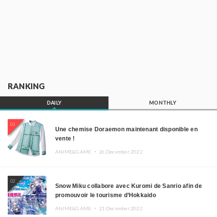
RANKING
DAILY
MONTHLY
01
Une chemise Doraemon maintenant disponible en
vente !
ANIME&GAME ・
26.December.2022
02
Snow Miku collabore avec Kuromi de Sanrio afin de
promouvoir le tourisme d’Hokkaido
ANIME&GAME ・
21.December.2022