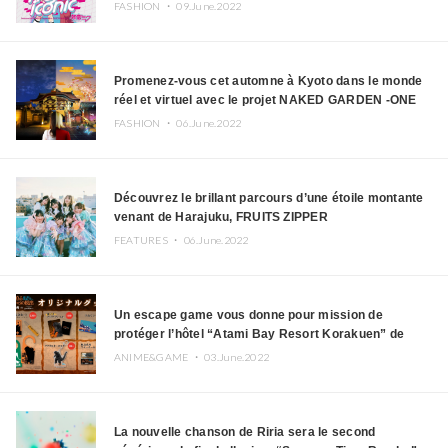
FASHION ・
09.June.2022
Promenez-vous cet automne à Kyoto dans le monde
réel et virtuel avec le projet NAKED GARDEN -ONE
KYOTO-
FASHION ・
06.June.2022
Découvrez le brillant parcours d’une étoile montante
venant de Harajuku, FRUITS ZIPPER
FEATURES ・
06.June.2022
Un escape game vous donne pour mission de
protéger l’hôtel “Atami Bay Resort Korakuen” de
Godzilla !
ANIME&GAME ・
03.June.2022
La nouvelle chanson de Riria sera le second