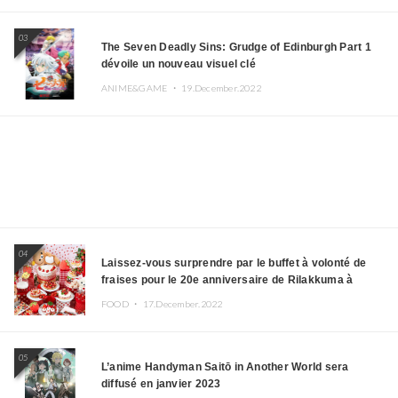
03
The Seven Deadly Sins: Grudge of Edinburgh Part 1
dévoile un nouveau visuel clé
ANIME&GAME ・
19.December.2022
04
Laissez-vous surprendre par le buffet à volonté de
fraises pour le 20e anniversaire de Rilakkuma à
l’hôtel Keio Plaza
FOOD ・
17.December.2022
05
L’anime Handyman Saitō in Another World sera
diffusé en janvier 2023