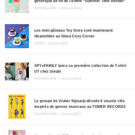
générique de fin de l’anime “Summer Time Render”
ANIME&GAME ・
03.June.2022
Les mini-gâteaux Toy Story sont maintenant
disponibles au Ginza Cosy Corner
FOOD ・
02.June.2022
SPYxFAMILY lance sa première collection de T-shirt
UT chez Uniqlo
ANIME&GAME ・
02.June.2022
Le groupe de Vtuber Nijisanji dévoile 6 visuels clés
inspirés de genres musicaux au TOWER RECORDS
ANIME&GAME ・
02.June.2022