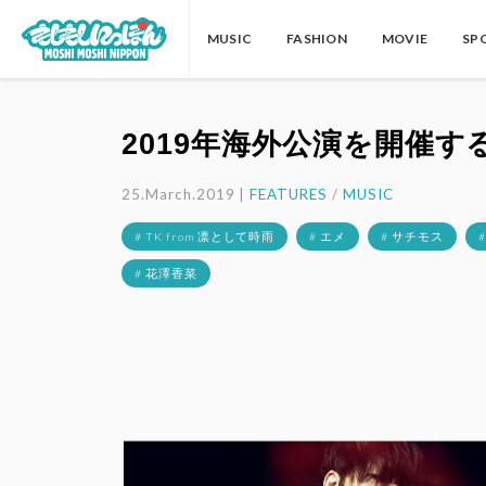
MUSIC
FASHION
MOVIE
SP
2019年海外公演を開催す
25.March.2019 |
FEATURES
/
MUSIC
# TK from 凛として時雨
# エメ
# サチモス
# 花澤香菜