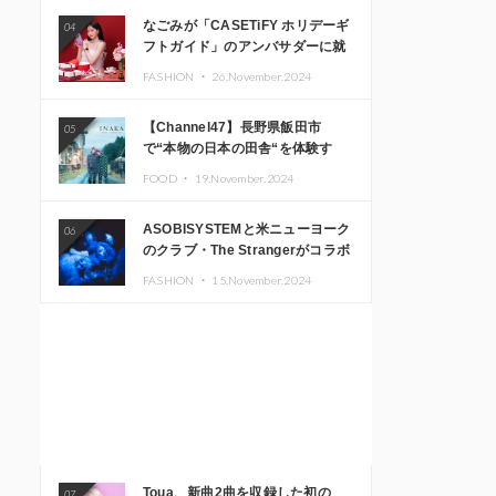
なごみが「CASETiFY ホリデーギ
04
フトガイド」のアンバサダーに就
任
FASHION ・
26.November.2024
【Channel47】長野県飯田市
05
で“本物の日本の田舎“を体験す
る、インバウンド向け旅行商品の
FOOD ・
19.November.2024
販売を開始
ASOBISYSTEMと米ニューヨーク
06
のクラブ・The Strangerがコラボ
レーション！ 「KAWAII
FASHION ・
15.November.2024
MONSTER CAFE」と
「SUSHIDELIC」のアイコンガー
ルたちがニューヨークで夢のステ
ージを披露
Toua、新曲2曲を収録した初の
07