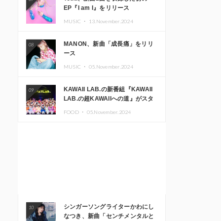
EP『I am I』をリリース
MUSIC ・
13.November.2024
MANON、新曲「成長痛」をリリ
08
ース
MUSIC ・
05.November.2024
KAWAII LAB.の新番組『KAWAII
09
LAB.の超KAWAIIへの道』がスタ
ート。KAWAII LAB.3周年記念公
FOOD ・
05.November.2024
演も開催決定
シンガーソングライターかわにし
10
なつき、新曲「センチメンタルと