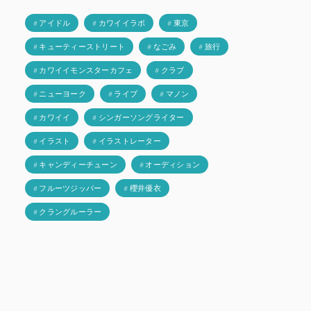
# アイドル
# カワイイラボ
# 東京
# キューティーストリート
# なごみ
# 旅行
# カワイイモンスターカフェ
# クラブ
# ニューヨーク
# ライブ
# マノン
# カワイイ
# シンガーソングライター
# イラスト
# イラストレーター
# キャンディーチューン
# オーディション
# フルーツジッパー
# 櫻井優衣
# クラングルーラー