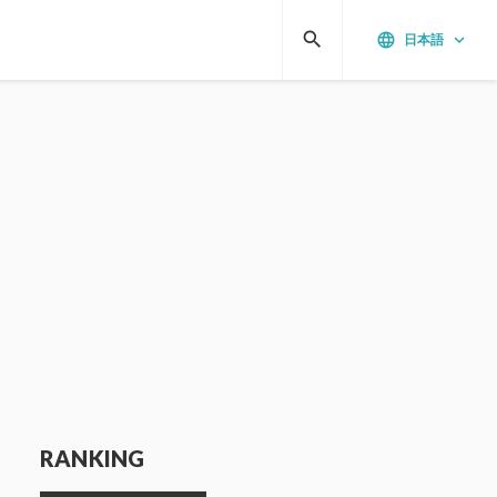
search
language
keyboard_arrow_down
日本語
RANKING