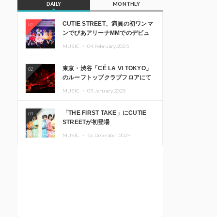
DAILY
MONTHLY
CUTIE STREET、満員の初ワンマ
01
ンでぴあアリーナMMでのデビュ
ー1周年ライブ開催を発表
MUSIC ・
04.February.2025
東京・渋谷「CÉ LA VI TOKYO」
02
のルーフトップクラブフロアにて
音楽イベント「Sky‘s The Limit」
MUSIC ・
09.January.2025
開催決定!! GREEN ASSASSIN
DOLLAR、JOMMY、
「THE FIRST TAKE」にCUTIE
03
Kza（FORCE OF NATURE）ら日
STREETが初登場
本を代表するDJ・クリエイターが
出演
MUSIC ・
16.December.2024