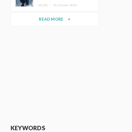
ホットコーヒー」をリリース
MUSIC ・
31.October.2024
READ MORE
arrow_forward
KEYWORDS