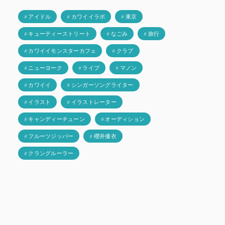
# アイドル
# カワイイラボ
# 東京
# キューティーストリート
# なごみ
# 旅行
# カワイイモンスターカフェ
# クラブ
# ニューヨーク
# ライブ
# マノン
# カワイイ
# シンガーソングライター
# イラスト
# イラストレーター
# キャンディーチューン
# オーディション
# フルーツジッパー
# 櫻井優衣
# クラングルーラー