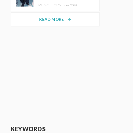
ホットコーヒー」をリリース
MUSIC ・
31.October.2024
READ MORE
arrow_forward
KEYWORDS