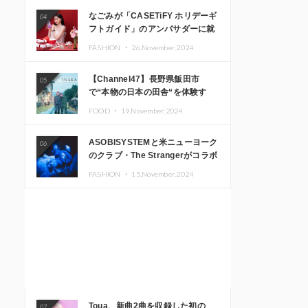
なごみが「CASETiFY ホリデーギ
04
フトガイド」のアンバサダーに就
任
FASHION ・
26.November.2024
【Channel47】長野県飯田市
05
で“本物の日本の田舎“を体験す
る、インバウンド向け旅行商品の
FOOD ・
19.November.2024
販売を開始
ASOBISYSTEMと米ニューヨーク
06
のクラブ・The Strangerがコラボ
レーション！ 「KAWAII
FASHION ・
15.November.2024
MONSTER CAFE」と
「SUSHIDELIC」のアイコンガー
ルたちがニューヨークで夢のステ
ージを披露
Toua、新曲2曲を収録した初の
07