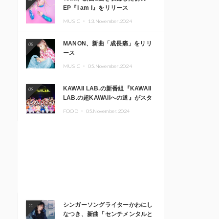
EP『I am I』をリリース
MUSIC ・
13.November.2024
MANON、新曲「成長痛」をリリ
08
ース
MUSIC ・
05.November.2024
KAWAII LAB.の新番組『KAWAII
09
LAB.の超KAWAIIへの道』がスタ
ート。KAWAII LAB.3周年記念公
FOOD ・
05.November.2024
演も開催決定
シンガーソングライターかわにし
10
なつき、新曲「センチメンタルと