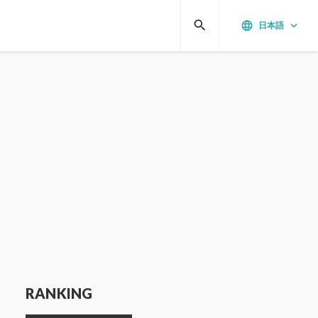
search
language
keyboard_arrow_down
日本語
RANKING