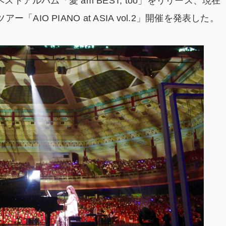
ストアルバム「愛 am BEST, too」をリリース、現在
IO PIANO at ASIA vol.2」開催を発表した。