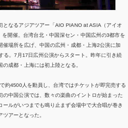
アジアツアー「AIO PIANO at ASIA（アイオ
）」を開催。台湾台北・中国深セン・中国広州の3都市を
開催場所を広げ、中国の広州・成都・上海2公演に加
する。7月17日広州公演からスタート。昨年に引き続
国の成都・上海には初上陸となる。
では3公演で約4500人を動員し、台湾ではチケットが即完売する
初の中国公演では、数々の楽曲のイントロが始まった
コールがいつまでも鳴り止まず会場中で大合唱が巻き
アツアーとなった。