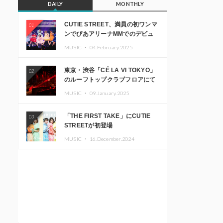
DAILY
MONTHLY
CUTIE STREET、満員の初ワンマ
01
ンでぴあアリーナMMでのデビュ
ー1周年ライブ開催を発表
MUSIC ・
04.February.2025
東京・渋谷「CÉ LA VI TOKYO」
02
のルーフトップクラブフロアにて
音楽イベント「Sky‘s The Limit」
MUSIC ・
09.January.2025
開催決定!! GREEN ASSASSIN
DOLLAR、JOMMY、
「THE FIRST TAKE」にCUTIE
03
Kza（FORCE OF NATURE）ら日
STREETが初登場
本を代表するDJ・クリエイターが
出演
MUSIC ・
16.December.2024