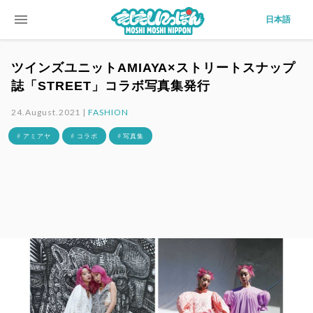
menu
日本語
ツインズユニットAMIAYA×ストリートスナップ
誌「STREET」コラボ写真集発行
24.August.2021 |
FASHION
# アミアヤ
# コラボ
# 写真集