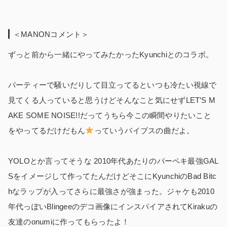
＜MANONコメント＞
ずっと前から一緒にやってみたかったKyunchiとのコラボ。
パーティーで騒いだりして目立ってるといつも冷たい視線で
見てくる人っていると思うけどそんなこと気にせずLET’S M
AKE SOME NOISE!!だってうちら今この瞬間やりたいこと
をやってるだけだもん
っていうバイブスの曲だよ。
YOLOとか言ってそうな 2010年代あたりのパーペキ最強GAL
Sをイメージして作ってたんだけどそこにKyunchiのBad Bitc
hなラップが入ってさらに最強さが強まった。ジャケも2010
年代っぽいBlingeeのデコ画像にインスパイアされてKirakuの
友達のonumiに作ってもらったよ！