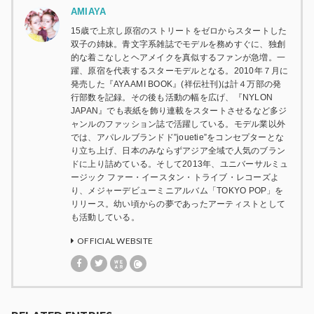
AMIAYA
15歳で上京し原宿のストリートをゼロからスタートした
双子の姉妹。青文字系雑誌でモデルを務めすぐに、独創
的な着こなしとヘアメイクを真似するファンが急増。一
躍、原宿を代表するスターモデルとなる。2010年７月に
発売した『AYA AMI BOOK』(祥伝社刊)は計４万部の発
行部数を記録。その後も活動の幅を広げ、『NYLON
JAPAN』でも表紙を飾り連載をスタートさせるなど多ジ
ャンルのファッション誌で活躍している。モデル業以外
では、アパレルブランドド”jouetie”をコンセプターとな
り立ち上げ、日本のみならずアジア全域で人気のブラン
ドに上り詰めている。そして2013年、ユニバーサルミュ
ージック ファー・イースタン・トライブ・レコーズよ
り、メジャーデビューミニアルバム「TOKYO POP」を
リリース。幼い頃からの夢であったアーティストとして
も活動している。
OFFICIAL WEBSITE