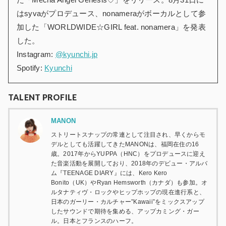
はsyvaがプロデュース、nonameraがボーカルとして参
加した「WORLDWIDE☆GIRL feat. nonamera」を発表
した。
Instagram:
@kyunchi.jp
Spotify:
Kyunchi
TALENT PROFILE
MANON
ストリートスナップの常連として注目され、早くからモ
デルとしても活躍してきたMANONは、福岡在住の16
歳。2017年からYUPPA（HNC）をプロデュースに迎え
た音楽活動を展開しており、2018年のデビュー・アルバ
ム『TEENAGE DIARY』には、Kero Kero
Bonito（UK）やRyan Hemsworth（カナダ）も参加。オ
ルタナティヴ・ロックやヒップホップの現在進行系と、
日本のガーリー・カルチャー”Kawaii”をミックスアップ
したサウンドで期待を集める、アップカミング・ガー
ル。日本とフランスのハーフ。