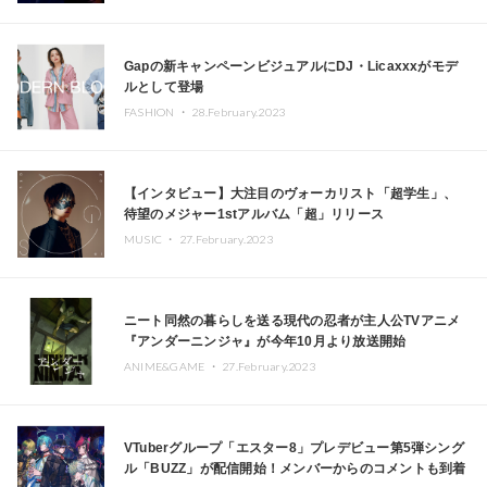
Gapの新キャンペーンビジュアルにDJ・Licaxxxがモデ
ルとして登場
FASHION ・
28.February.2023
【インタビュー】大注目のヴォーカリスト「超学生」、
待望のメジャー1stアルバム「超」リリース
MUSIC ・
27.February.2023
ニート同然の暮らしを送る現代の忍者が主人公TVアニメ
『アンダーニンジャ』が今年10月より放送開始
ANIME&GAME ・
27.February.2023
VTuberグループ「エスター8」プレデビュー第5弾シング
ル「BUZZ」が配信開始！メンバーからのコメントも到着