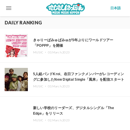
menu
日本語
DAILY RANKING
きゃりーぱみゅぱみゅが5年ぶりにワールドツアー
「POPPP」を開催
MUSIC ・
03.March.2023
5人組バンドKroi、在日ファンクメンバーがレコーディン
グに参加したNew Digital Single「風来」を配信スタート
MUSIC ・
03.March.2023
新しい学校のリーダーズ、デジタルシングル「The
Edge」をリリース
MUSIC ・
02.March.2023