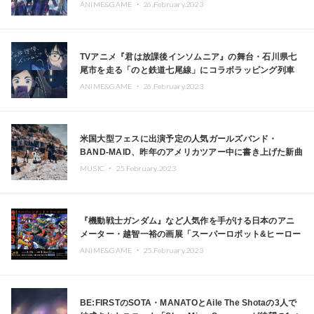
ANIME&GAME ・
26.February.2023
TVアニメ『君は放課後インソムニア』の舞台・石川県七
尾市を走る「のと鉄道七尾線」にコラボラッピング列車
走行
ANIME&GAME ・
26.February.2023
米国大型フェスに出演予定の人気ガールズバンド・
BAND-MAID、昨年のアメリカツアー中に書き上げた新曲
「Memorable」配信リリース＆MVも公開
MUSIC ・
25.February.2023
『機動戦士ガンダム』など人気作を手がける日本のアニ
メーター・越智一裕の画展「スーパーロボット&ヒーロー
の世界」が松坂屋名古屋店にて開催
ANIME&GAME ・
25.February.2023
BE:FIRSTのSOTA・MANATOとAile The Shotaの3人で