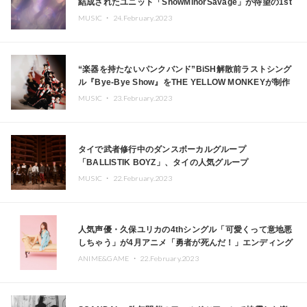
結成されたユニット「ShowMinorSavage」が待望の1st
EPをリリース
MUSIC ・
24.February.2023
“楽器を持たないパンクバンド”BiSH解散前ラストシング
ル『Bye-Bye Show』をTHE YELLOW MONKEYが制作
MUSIC ・
23.February.2023
タイで武者修行中のダンスボーカルグループ
「BALLISTIK BOYZ」、タイの人気グループ
「TRINITY」とコラボ楽曲 「Drop Dead feat. TRINITY」
MUSIC ・
22.February.2023
発表
人気声優・久保ユリカの4thシングル「可愛くって意地悪
しちゃう」が4月アニメ「勇者が死んだ！」エンディング
テーマに決定
ANIME&GAME ・
22.February.2023