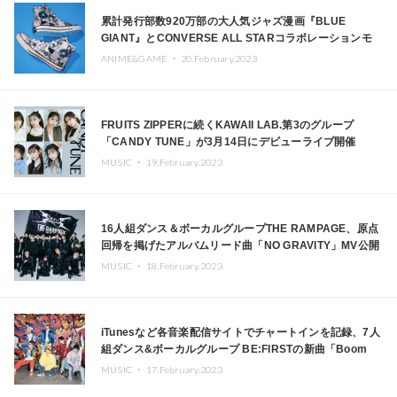
累計発行部数920万部の大人気ジャズ漫画『BLUE
GIANT』とCONVERSE ALL STARコラボレーションモ
デルが登場
ANIME&GAME ・
20.February.2023
FRUITS ZIPPERに続くKAWAII LAB.第3のグループ
「CANDY TUNE」が3月14日にデビューライブ開催
MUSIC ・
19.February.2023
16人組ダンス＆ボーカルグループTHE RAMPAGE、原点
回帰を掲げたアルバムリード曲「NO GRAVITY」MV公開
MUSIC ・
18.February.2023
iTunesなど各音楽配信サイトでチャートインを記録、7人
組ダンス&ボーカルグループ BE:FIRSTの新曲「Boom
Boom Back」のMVが公開
MUSIC ・
17.February.2023