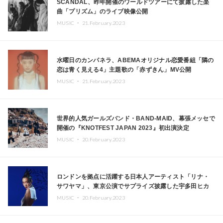
SCANDAL、昨年開催のワールドツアーにて披露した楽
曲「プリズム」のライブ映像公開
MUSIC ・
21.February.2023
水曜日のカンパネラ、ABEMAオリジナル恋愛番組「隣の
恋は青く見える4」主題歌の「赤ずきん」MV公開
MUSIC ・
21.February.2023
世界的人気ガールズバンド・BAND-MAID、幕張メッセで
開催の『KNOTFEST JAPAN 2023』初出演決定
MUSIC ・
20.February.2023
ロンドンを拠点に活躍する日本人アーティスト「リナ・
サワヤマ」、東京公演でサプライズ披露した宇多田ヒカ
ル「First Love」カバ－歌唱映像公開
MUSIC ・
20.February.2023