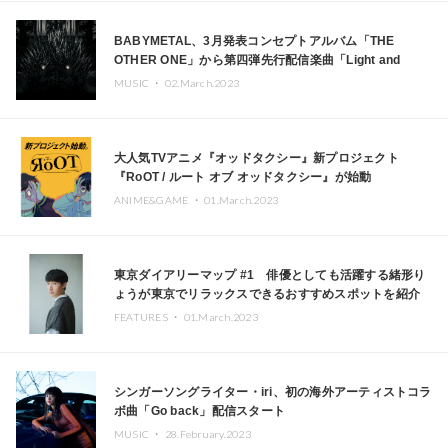
BABYMETAL、3月発表コンセプトアルバム「THE
OTHER ONE」から第四弾先行配信楽曲「Light and
Darkness」配信スタート
MUSIC ・
02.March.2023
大人気TVアニメ『オッドタクシー』新プロジェクト
『RoOT / ルート オブ オッドタクシー』が始動
ANIME&GAME ・
01.March.2023
東京ダイアリーマップ #1 俳優としても活躍する緒形り
ょうが東京でリラックスできるおすすめスポットを紹介
FEATURES ・
01.March.2023
シンガーソングライター・iri、初の海外アーティストコラ
ボ曲「Go back」配信スタート
MUSIC ・
28.February.2023