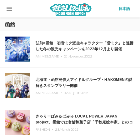
menu
日本語
函館
弘前×函館 初音ミク派生キャラクター「雪ミク」と連携
した冬の観光キャンペーンを2022年12月より開催
ANIME&GAME ・
26.November.2022
北海道・函館発偉人アイドルグループ・HAKOMENの謎
解きスタンプラリー開催
ANIME&GAME ・
02.August.2022
きゃりーぱみゅぱみゅ LOCAL POWER JAPAN
project、函館では老舗和菓子店「千秋庵総本家」とのコ
ラボ発表
FASHION ・
23.March.2022