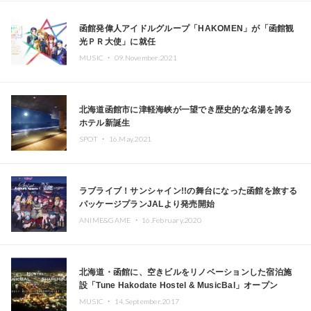
函館発偉人アイドルグループ「HAKOMEN」が「函館観
光ＰＲ大使」に就任
MUSIC ・
09.November.2021
北海道函館市に津軽海峡が一望でき歴史的な名湯を誇る
ホテル新誕生
SPOT ・
16.May.2021
ラブライブ！サンシャイン!!の舞台になった函館を旅する
パッケージプランJALより発売開始
ANIME&GAME ・
16.February.2020
北海道・函館に、空きビルをリノベーションした宿泊施
設「Tune Hakodate Hostel & MusicBal」オープン
MUSIC ・
14.September.2017