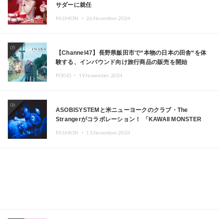
サダーに就任
FASHION ・
26.November.2024
05
【Channel47】長野県飯田市で“本物の日本の田舎“を体
験する、インバウンド向け旅行商品の販売を開始
FOOD ・
19.November.2024
06
ASOBISYSTEMと米ニューヨークのクラブ・The
Strangerがコラボレーション！ 「KAWAII MONSTER
CAFE」と「SUSHIDELIC」のアイコンガールたちがニュ
FASHION ・
15.November.2024
ーヨークで夢のステージを披露