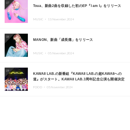
07
Toua、新曲2曲を収録した初のEP『I am I』をリリース
MUSIC ・
13.November.2024
08
MANON、新曲「成長痛」をリリース
MUSIC ・
05.November.2024
09
KAWAII LAB.の新番組『KAWAII LAB.の超KAWAIIへの
道』がスタート。KAWAII LAB.3周年記念公演も開催決定
FOOD ・
05.November.2024