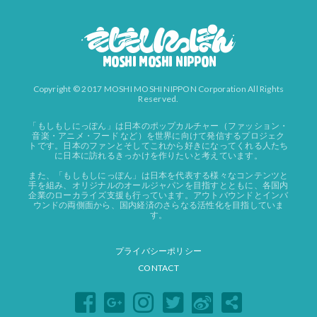
Copyright © 2017 MOSHI MOSHI NIPPON Corporation All Rights
Reserved.
「もしもしにっぽん」は日本のポップカルチャー（ファッション・
音楽・アニメ・フード など）を世界に向けて発信するプロジェク
トです。日本のファンとそしてこれから好きになってくれる人たち
に日本に訪れるきっかけを作りたいと考えています。
また、「もしもしにっぽん」は日本を代表する様々なコンテンツと
手を組み、オリジナルのオールジャパンを目指すとともに、各国内
企業のローカライズ支援も行っています。アウトバウンドとインバ
ウンドの両側面から、国内経済のさらなる活性化を目指していま
す。
プライバシーポリシー
CONTACT