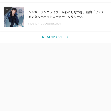
10
シンガーソングライターかわにしなつき、新曲「センチ
メンタルとホットコーヒー」をリリース
MUSIC ・
31.October.2024
READ MORE
arrow_forward