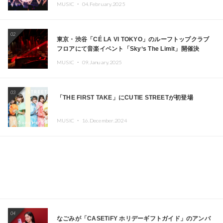
MUSIC ・
04.February.2025
02
東京・渋谷「CÉ LA VI TOKYO」のルーフトップクラブ
フロアにて音楽イベント「Sky‘s The Limit」開催決
定!! GREEN ASSASSIN DOLLAR、JOMMY、
MUSIC ・
09.January.2025
Kza（FORCE OF NATURE）ら日本を代表するDJ・クリ
エイターが出演
03
「THE FIRST TAKE」にCUTIE STREETが初登場
MUSIC ・
16.December.2024
04
なごみが「CASETiFY ホリデーギフトガイド」のアンバ