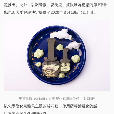
題推出。此外，以敲音猴、炎兔兒、淚眼蜥為構思的第1彈餐
點也因大受好評決定提供至2020年３月19日（四）止。
雙彈瓦斯（伽勒爾）化學變化氣體熱蛋糕 1,628円
以化學變化氣體為主題的棉花糖，使用藍莓醬融化的話・・・
說不定會發生化學變化!?