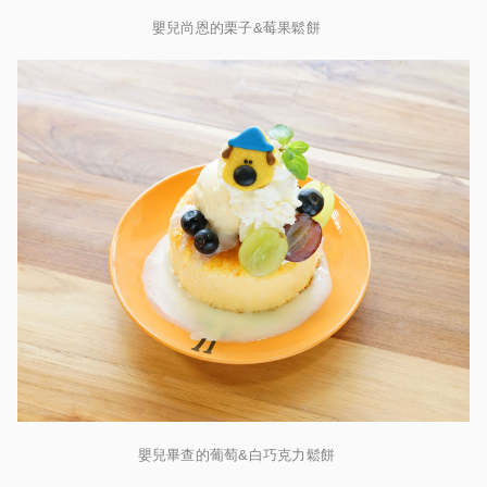
嬰兒尚恩的栗子&莓果鬆餅
嬰兒畢查的葡萄&白巧克力鬆餅