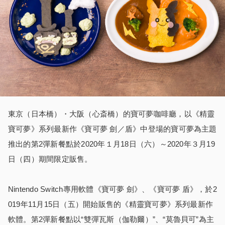
東京（日本橋）・大阪（心斎橋）的寶可夢咖啡廳，以《精靈
寶可夢》系列最新作《寶可夢 劍／盾》中登場的寶可夢為主題
推出的第2彈新餐點於2020年１月18日（六）～2020年３月19
日（四）期間限定販售。
Nintendo Switch專用軟體《寶可夢 劍》、《寶可夢 盾》，於2
019年11月15日（五）開始販售的《精靈寶可夢》系列最新作
軟體。第2彈新餐點以“雙彈瓦斯（伽勒爾）”、“莫魯貝可”為主