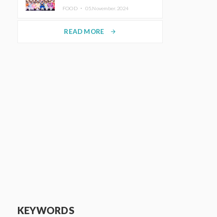
KAWAII LAB.三週年紀念公演也確
FOOD ・
05.November.2024
定舉辦
READ MORE
arrow_forward
KEYWORDS