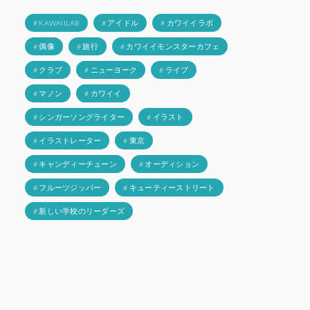
# KAWAIILAB
# アイドル
# カワイイラボ
# 偶像
# 旅行
# カワイイモンスターカフェ
# クラブ
# ニューヨーク
# ライブ
# マノン
# カワイイ
# シンガーソングライター
# イラスト
# イラストレーター
# 東京
# キャンディーチューン
# オーディション
# フルーツジッパー
# キューティーストリート
# 新しい学校のリーダーズ