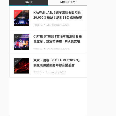
DAILY
MONTHLY
KAWAII LAB. 3週年演唱會吸引約
01
20,000名粉絲！總計38名成員呈現
震撼舞台
MUSIC ・
26.February.2025
CUTIE STREET首場單獨演唱會座
02
無虛席，並宣布將在「PIA競技場
MM」舉辦出道一週年紀念演唱會
MUSIC ・
04.February.2025
東京・澀谷「CÉ LA VI TOKYO」
03
的屋頂俱樂部將舉辦音樂盛會
「Sky‘s The Limit」!! GREEN
FOOD ・
21.January.2025
ASSASSIN DOLLAR、JOMMY、
Kza（FORCE OF NATURE）等日
本頂尖DJ及創作者齊聚一堂