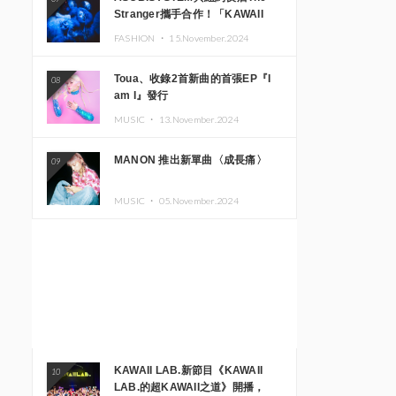
Stranger攜手合作！「KAWAII
MONSTER CAFE」與
FASHION ・
15.November.2024
「SUSHIDELIC」的招牌女孩們將
於紐約展現夢幻舞台
Toua、收錄2首新曲的首張EP『I
08
am I』發行
MUSIC ・
13.November.2024
MANON 推出新單曲〈成長痛〉
09
MUSIC ・
05.November.2024
KAWAII LAB.新節目《KAWAII
10
LAB.的超KAWAII之道》開播，