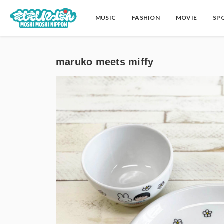
MUSIC
FASHION
MOVIE
SP
maruko meets miffy