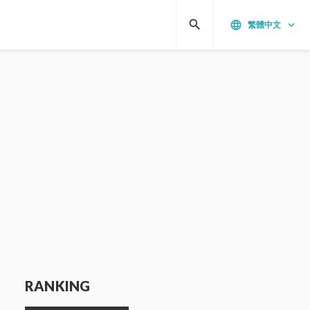
search
language
keyboard_arrow_down
繁體中文
RANKING