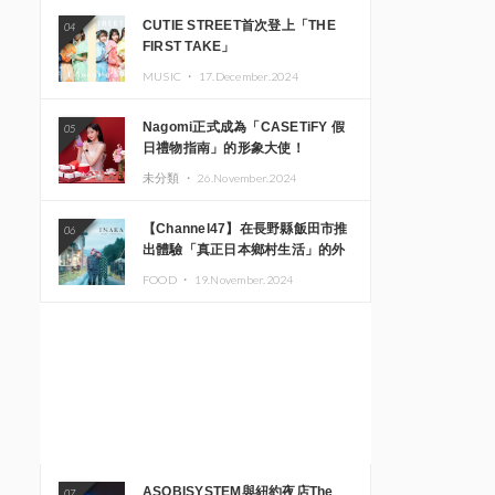
CUTIE STREET首次登上「THE
04
FIRST TAKE」
MUSIC ・
17.December.2024
Nagomi正式成為「CASETiFY 假
05
日禮物指南」的形象大使！
未分類 ・
26.November.2024
【Channel47】在長野縣飯田市推
06
出體驗「真正日本鄉村生活」的外
國遊客專屬旅遊商品
FOOD ・
19.November.2024
ASOBISYSTEM與紐約夜店The
07