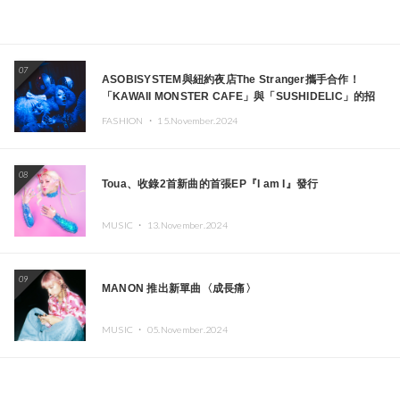
07
ASOBISYSTEM與紐約夜店The Stranger攜手合作！
「KAWAII MONSTER CAFE」與「SUSHIDELIC」的招
牌女孩們將於紐約展現夢幻舞台
FASHION ・
15.November.2024
08
Toua、收錄2首新曲的首張EP『I am I』發行
MUSIC ・
13.November.2024
09
MANON 推出新單曲〈成長痛〉
MUSIC ・
05.November.2024