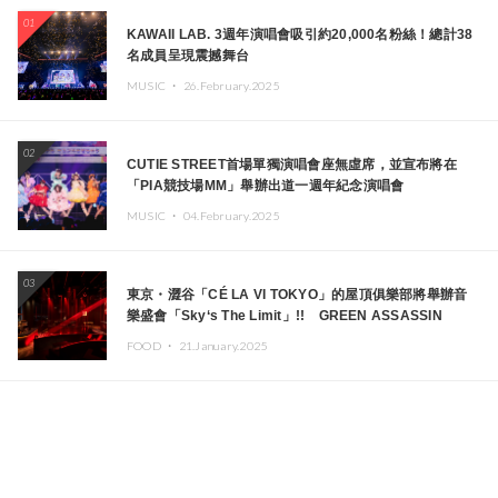
01
KAWAII LAB. 3週年演唱會吸引約20,000名粉絲！總計38
名成員呈現震撼舞台
MUSIC ・
26.February.2025
02
CUTIE STREET首場單獨演唱會座無虛席，並宣布將在
「PIA競技場MM」舉辦出道一週年紀念演唱會
MUSIC ・
04.February.2025
03
東京・澀谷「CÉ LA VI TOKYO」的屋頂俱樂部將舉辦音
樂盛會「Sky‘s The Limit」!! GREEN ASSASSIN
DOLLAR、JOMMY、Kza（FORCE OF NATURE）等日
FOOD ・
21.January.2025
本頂尖DJ及創作者齊聚一堂