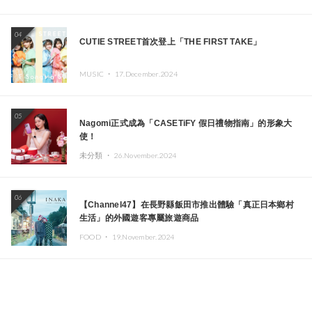
04
CUTIE STREET首次登上「THE FIRST TAKE」
MUSIC ・
17.December.2024
05
Nagomi正式成為「CASETiFY 假日禮物指南」的形象大
使！
未分類 ・
26.November.2024
06
【Channel47】在長野縣飯田市推出體驗「真正日本鄉村
生活」的外國遊客專屬旅遊商品
FOOD ・
19.November.2024