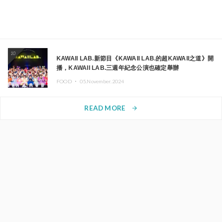
10
KAWAII LAB.新節目《KAWAII LAB.的超KAWAII之道》開
播，KAWAII LAB.三週年紀念公演也確定舉辦
FOOD ・
05.November.2024
READ MORE
arrow_forward