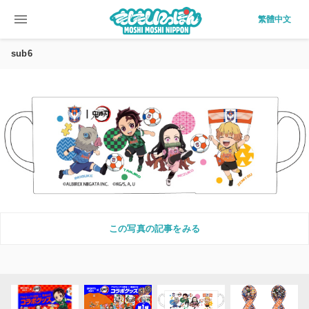
menu
繁體中文
sub6
この写真の記事をみる