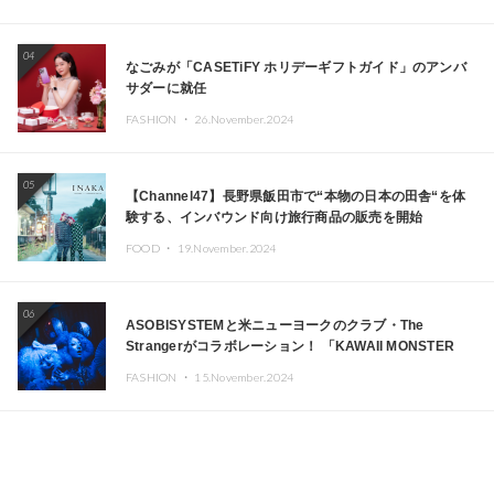
04
なごみが「CASETiFY ホリデーギフトガイド」のアンバ
サダーに就任
FASHION ・
26.November.2024
05
【Channel47】長野県飯田市で“本物の日本の田舎“を体
験する、インバウンド向け旅行商品の販売を開始
FOOD ・
19.November.2024
06
ASOBISYSTEMと米ニューヨークのクラブ・The
Strangerがコラボレーション！ 「KAWAII MONSTER
CAFE」と「SUSHIDELIC」のアイコンガールたちがニュ
FASHION ・
15.November.2024
ーヨークで夢のステージを披露