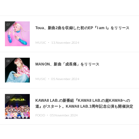
07
Toua、新曲2曲を収録した初のEP『I am I』をリリース
MUSIC ・
13.November.2024
08
MANON、新曲「成長痛」をリリース
MUSIC ・
05.November.2024
09
KAWAII LAB.の新番組『KAWAII LAB.の超KAWAIIへの
道』がスタート。KAWAII LAB.3周年記念公演も開催決定
FOOD ・
05.November.2024