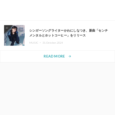
10
シンガーソングライターかわにしなつき、新曲「センチ
メンタルとホットコーヒー」をリリース
MUSIC ・
31.October.2024
READ MORE
arrow_forward