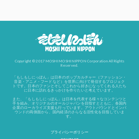
Copyright © 2017 MOSHI MOSHI NIPPON Corporation All Rights
Reserved.
「もしもしにっぽん」は日本のポップカルチャー（ファッション・
音楽・アニメ・フード など）を世界に向けて発信するプロジェク
トです。日本のファンとそしてこれから好きになってくれる人たち
に日本に訪れるきっかけを作りたいと考えています。
また、「もしもしにっぽん」は日本を代表する様々なコンテンツと
手を組み、オリジナルのオールジャパンを目指すとともに、各国内
企業のローカライズ支援も行っています。アウトバウンドとインバ
ウンドの両側面から、国内経済のさらなる活性化を目指していま
す。
プライバシーポリシー