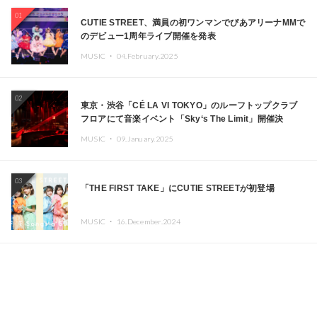
01
CUTIE STREET、満員の初ワンマンでぴあアリーナMMで
のデビュー1周年ライブ開催を発表
MUSIC ・
04.February.2025
02
東京・渋谷「CÉ LA VI TOKYO」のルーフトップクラブ
フロアにて音楽イベント「Sky‘s The Limit」開催決
定!! GREEN ASSASSIN DOLLAR、JOMMY、
MUSIC ・
09.January.2025
Kza（FORCE OF NATURE）ら日本を代表するDJ・クリ
エイターが出演
03
「THE FIRST TAKE」にCUTIE STREETが初登場
MUSIC ・
16.December.2024