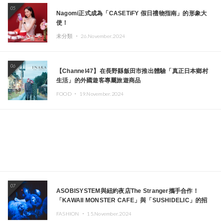
05
Nagomi正式成為「CASETiFY 假日禮物指南」的形象大
使！
未分類 ・
26.November.2024
06
【Channel47】在長野縣飯田市推出體驗「真正日本鄉村
生活」的外國遊客專屬旅遊商品
FOOD ・
19.November.2024
07
ASOBISYSTEM與紐約夜店The Stranger攜手合作！
「KAWAII MONSTER CAFE」與「SUSHIDELIC」的招
牌女孩們將於紐約展現夢幻舞台
FASHION ・
15.November.2024