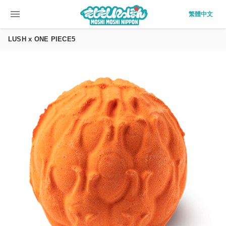
menu
繁體中文
LUSH x ONE PIECE5