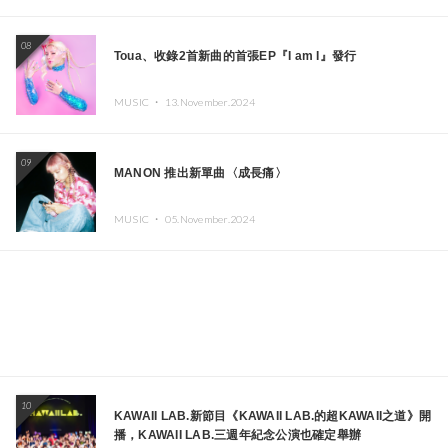
08
Toua、收錄2首新曲的首張EP『I am I』發行
MUSIC ・
13.November.2024
09
MANON 推出新單曲〈成長痛〉
MUSIC ・
05.November.2024
10
KAWAII LAB.新節目《KAWAII LAB.的超KAWAII之道》開
播，KAWAII LAB.三週年紀念公演也確定舉辦