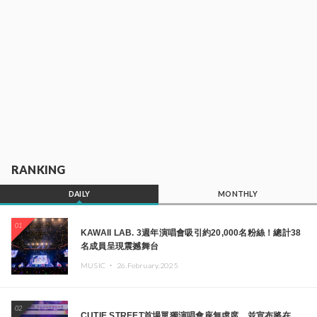
RANKING
DAILY
MONTHLY
01
KAWAII LAB. 3週年演唱會吸引約20,000名粉絲！總計38
名成員呈現震撼舞台
MUSIC ・
26.February.2025
02
CUTIE STREET首場單獨演唱會座無虛席，並宣布將在