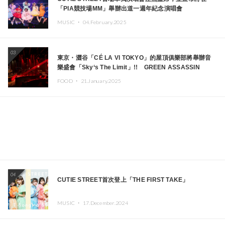
「PIA競技場MM」舉辦出道一週年紀念演唱會
MUSIC ・
04.February.2025
03
東京・澀谷「CÉ LA VI TOKYO」的屋頂俱樂部將舉辦音
樂盛會「Sky‘s The Limit」!! GREEN ASSASSIN
DOLLAR、JOMMY、Kza（FORCE OF NATURE）等日
FOOD ・
21.January.2025
本頂尖DJ及創作者齊聚一堂
04
CUTIE STREET首次登上「THE FIRST TAKE」
MUSIC ・
17.December.2024