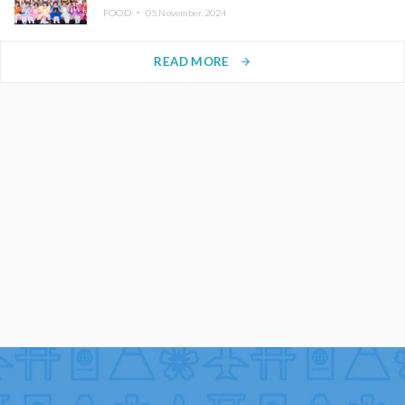
FOOD ・
05.November.2024
READ MORE
arrow_forward