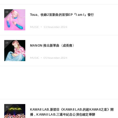
08
Toua、收錄2首新曲的首張EP『I am I』發行
MUSIC ・
13.November.2024
09
MANON 推出新單曲〈成長痛〉
MUSIC ・
05.November.2024
10
KAWAII LAB.新節目《KAWAII LAB.的超KAWAII之道》開
播，KAWAII LAB.三週年紀念公演也確定舉辦