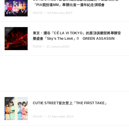
「PIA競技場MM」舉辦出道一週年紀念演唱會
MUSIC ・
04.February.2025
03
東京・澀谷「CÉ LA VI TOKYO」的屋頂俱樂部將舉辦音
樂盛會「Sky‘s The Limit」!! GREEN ASSASSIN
DOLLAR、JOMMY、Kza（FORCE OF NATURE）等日
FOOD ・
21.January.2025
本頂尖DJ及創作者齊聚一堂
04
CUTIE STREET首次登上「THE FIRST TAKE」
MUSIC ・
17.December.2024