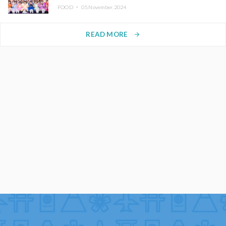
FOOD ・
05.November.2024
READ MORE
arrow_forward