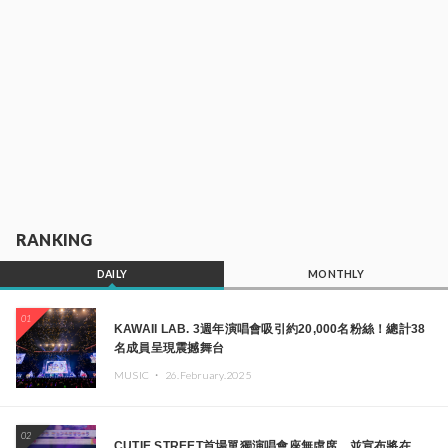
RANKING
DAILY
MONTHLY
01
KAWAII LAB. 3週年演唱會吸引約20,000名粉絲！總計38
名成員呈現震撼舞台
MUSIC ・
26.February.2025
02
CUTIE STREET首場單獨演唱會座無虛席，並宣布將在