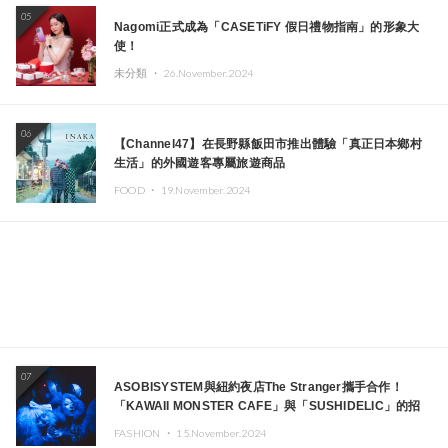
05
Nagomi正式成為「CASETiFY 假日禮物指南」的形象大
使！
未分類 ・
26.November.2024
06
【Channel47】在長野縣飯田市推出體驗「真正日本鄉村
生活」的外國遊客專屬旅遊商品
FOOD ・
19.November.2024
07
ASOBISYSTEM與紐約夜店The Stranger攜手合作！
「KAWAII MONSTER CAFE」與「SUSHIDELIC」的招
牌女孩們將於紐約展現夢幻舞台
FASHION ・
15.November.2024