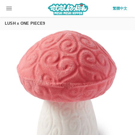
menu
繁體中文
LUSH x ONE PIECE9