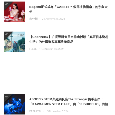
05
Nagomi正式成為「CASETiFY 假日禮物指南」的形象大
使！
未分類 ・
26.November.2024
06
【Channel47】在長野縣飯田市推出體驗「真正日本鄉村
生活」的外國遊客專屬旅遊商品
FOOD ・
19.November.2024
07
ASOBISYSTEM與紐約夜店The Stranger攜手合作！
「KAWAII MONSTER CAFE」與「SUSHIDELIC」的招
牌女孩們將於紐約展現夢幻舞台
FASHION ・
15.November.2024