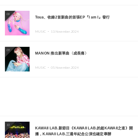
08
Toua、收錄2首新曲的首張EP『I am I』發行
MUSIC ・
13.November.2024
09
MANON 推出新單曲〈成長痛〉
MUSIC ・
05.November.2024
10
KAWAII LAB.新節目《KAWAII LAB.的超KAWAII之道》開
播，KAWAII LAB.三週年紀念公演也確定舉辦