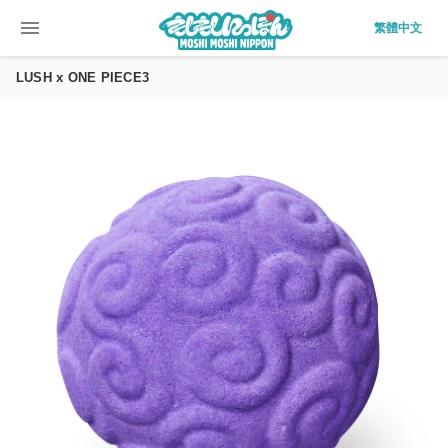
menu
繁體中文
LUSH x ONE PIECE3