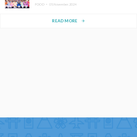
FOOD ・
05.November.2024
READ MORE
arrow_forward