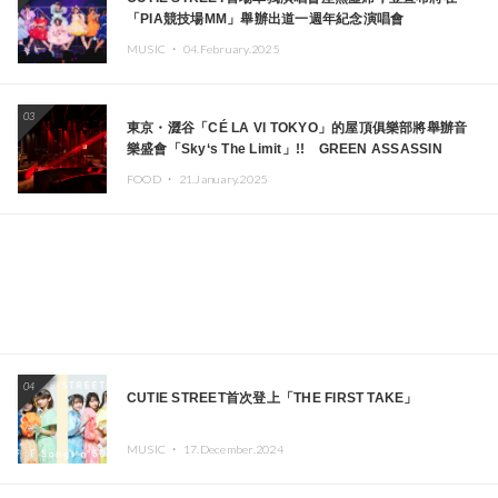
「PIA競技場MM」舉辦出道一週年紀念演唱會
MUSIC ・
04.February.2025
03
東京・澀谷「CÉ LA VI TOKYO」的屋頂俱樂部將舉辦音
樂盛會「Sky‘s The Limit」!! GREEN ASSASSIN
DOLLAR、JOMMY、Kza（FORCE OF NATURE）等日
FOOD ・
21.January.2025
本頂尖DJ及創作者齊聚一堂
04
CUTIE STREET首次登上「THE FIRST TAKE」
MUSIC ・
17.December.2024