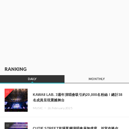
RANKING
DAILY
MONTHLY
01
KAWAII LAB. 3週年演唱會吸引約20,000名粉絲！總計38
名成員呈現震撼舞台
MUSIC ・
26.February.2025
02
CUTIE STREET首場單獨演唱會座無虛席，並宣布將在