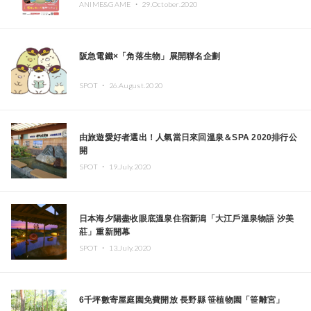
ANIME&GAME ・
29.October.2020
阪急電鐵×「角落生物」展開聯名企劃
SPOT ・
26.August.2020
由旅遊愛好者選出！人氣當日來回溫泉＆SPA 2020排行公
開
SPOT ・
19.July.2020
日本海夕陽盡收眼底溫泉住宿新潟「大江戶溫泉物語 汐美
莊」重新開幕
SPOT ・
13.July.2020
6千坪數寄屋庭園免費開放 長野縣 笹植物園「笹離宮」