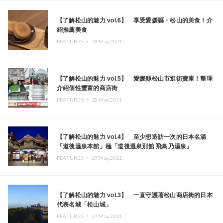
【了解松山的魅力 vol.6】 享受愛媛縣・松山的美食！介
紹推薦美食
FEATURES ・
28.May.2021
【了解松山的魅力 vol.5】 愛媛縣松山市逛街寶庫！整理
介紹個性豐富的商店街
FEATURES ・
28.May.2021
【了解松山的魅力 vol.4】 至少想造訪一次的日本名湯
「道後溫泉本館」極「道後溫泉別館 飛鳥乃湯泉」
FEATURES ・
27.May.2021
【了解松山的魅力 vol.3】 一直守護著松山商店街的日本
代表名城「松山城」
FEATURES ・
27.May.2021