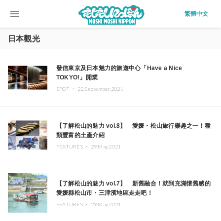
menu
繁體中文
日本觀光
發信東京及日本魅力的旅遊中心「Have a Nice
TOKYO!」開業
SPOT ・
22.September.2021
【了解松山的魅力 vol.8】 愛媛・松山旅行樂趣之一！種
類豐富的土產介紹
FEATURES ・
29.May.2021
【了解松山的魅力 vol.7】 新舊融合！就到充滿懷舊感的
愛媛縣松山市・三津濱地區走走吧！
FEATURES ・
29.May.2021