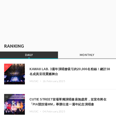
RANKING
DAILY
MONTHLY
01
KAWAII LAB. 3週年演唱會吸引約20,000名粉絲！總計38
名成員呈現震撼舞台
MUSIC ・
26.February.2025
02
CUTIE STREET首場單獨演唱會座無虛席，並宣布將在
「PIA競技場MM」舉辦出道一週年紀念演唱會
MUSIC ・
04.February.2025