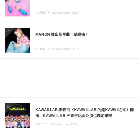
MUSIC ・
13.November.2024
09
MANON 推出新單曲〈成長痛〉
MUSIC ・
05.November.2024
10
KAWAII LAB.新節目《KAWAII LAB.的超KAWAII之道》開
播，KAWAII LAB.三週年紀念公演也確定舉辦
FOOD ・
05.November.2024