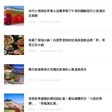
在巴士裡採收草莓＆品嚐草莓下午茶的體驗型巴士巡遊決
定展開
FOOD ・
04.January.2020
收羅了當地火鍋！在星野度假村的溫泉旅館品牌「界」享
受正宗火鍋
FOOD ・
29.December.2019
樂天旅遊發表女性獨自旅遊的人氣溫泉排名
SPOT ・
26.December.2019
享受秋季盛開的櫻花與紅葉！愛知縣豐田市「小原四季
櫻」、「香嵐溪紅葉」
SPOT ・
15.November.2019