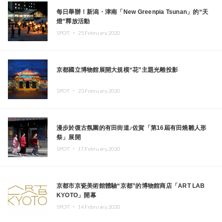
每日舉辦！新潟・津南「New Greenpia Tsunan」的“天
燈”釋放活動
SPOT ・
25.February.2020
京都國立博物館展開大規模“花”主題光雕投影
SPOT ・
23.February.2020
漫步於復古氛圍的有田街道♪佐賀「第16屆有田燒雛人形
祭」展開
SPOT ・
17.February.2020
京都市京瓷美術館體驗“京都”的博物館商店「ART LAB
KYOTO」開幕
SPOT ・
14.February.2020