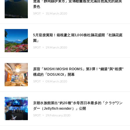
透過「靜岡縣伊東市」宣傳動畫感受充滿自然風光的絕美
景色
SPOT ・
31.March.2020
5月迎接賞期！箱根蘆之湖3,000株杜鵑花盛開「杜鵑花庭
園」
SPOT ・
29.March.2020
原宿「MOSHI MOSHI ROOMS」第3彈！“錢湯”與“相撲”
構成的「DOSUKOI」開幕
SPOT ・
09.March.2020
京都水族館展出“約20種”水母西日本最多的「クラゲワン
ダー（Jellyfish wonder）」公開
SPOT ・
29.February.2020