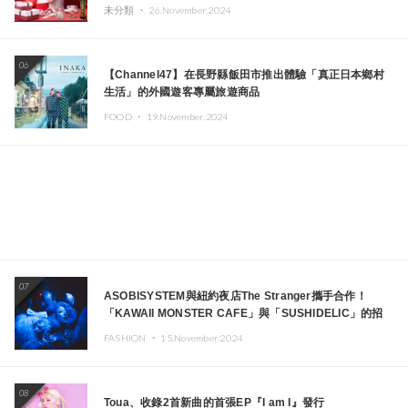
未分類 ・
26.November.2024
06
【Channel47】在長野縣飯田市推出體驗「真正日本鄉村
生活」的外國遊客專屬旅遊商品
FOOD ・
19.November.2024
07
ASOBISYSTEM與紐約夜店The Stranger攜手合作！
「KAWAII MONSTER CAFE」與「SUSHIDELIC」的招
牌女孩們將於紐約展現夢幻舞台
FASHION ・
15.November.2024
08
Toua、收錄2首新曲的首張EP『I am I』發行