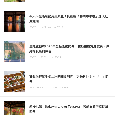
令人不禁嘆息的絕美景色！岡山縣「舊閑谷學校」進入紅
葉賞期
SPOT ・
14.November.2019
星野度假村2020年全新設施開幕！在動畫觀賞夏威夷・沖
繩等飯店的特色
SPOT ・
28.October.2019
於銀座輕鬆享受正宗的和食料理「SHARI（シャリ）」開
幕
FEATURES ・
06.October.2019
箱根七湯「Sokokuranoyu Tsutaya」老舖旅館型招待所
開幕