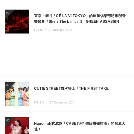
03
東京・澀谷「CÉ LA VI TOKYO」的屋頂俱樂部將舉辦音
樂盛會「Sky‘s The Limit」!! GREEN ASSASSIN
DOLLAR、JOMMY、Kza（FORCE OF NATURE）等日
FOOD ・
21.January.2025
本頂尖DJ及創作者齊聚一堂
04
CUTIE STREET首次登上「THE FIRST TAKE」
MUSIC ・
17.December.2024
05
Nagomi正式成為「CASETiFY 假日禮物指南」的形象大
使！