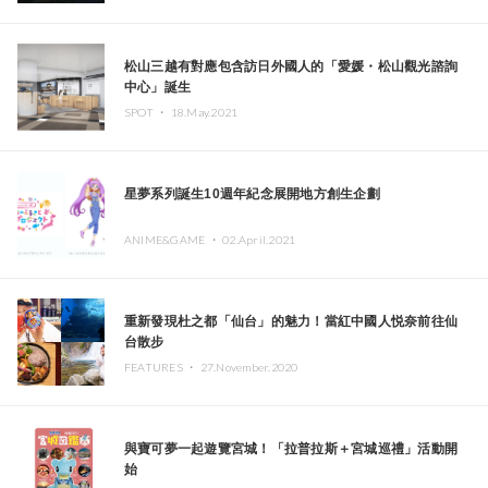
松山三越有對應包含訪日外國人的「愛媛・松山觀光諮詢
中心」誕生
SPOT ・
18.May.2021
星夢系列誕生10週年紀念展開地方創生企劃
ANIME&GAME ・
02.April.2021
重新發現杜之都「仙台」的魅力！當紅中國人悦奈前往仙
台散步
FEATURES ・
27.November.2020
與寶可夢一起遊覽宮城！「拉普拉斯＋宮城巡禮」活動開
始