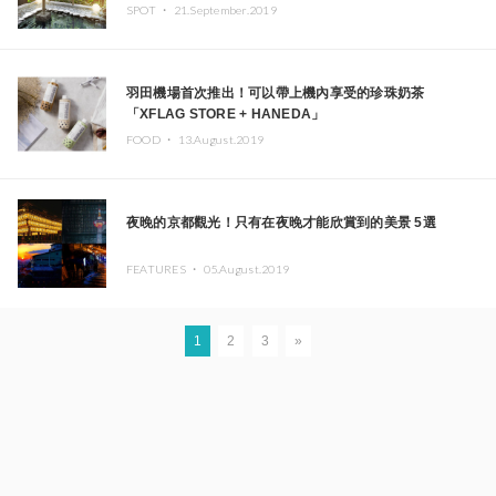
SPOT ・
21.September.2019
羽田機場首次推出！可以帶上機內享受的珍珠奶茶
「XFLAG STORE + HANEDA」
FOOD ・
13.August.2019
夜晚的京都觀光！只有在夜晚才能欣賞到的美景 5選
FEATURES ・
05.August.2019
1
2
3
»