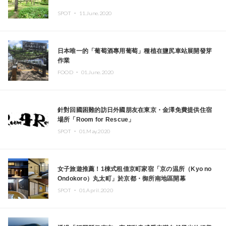
SPOT ・
11.June.2020
日本唯一的「葡萄酒專用葡萄」種植在鹽尻車站展開發芽
作業
FOOD ・
01.June.2020
針對回國困難的訪日外國朋友在東京・金澤免費提供住宿
場所「Room for Rescue」
SPOT ・
01.May.2020
女子旅遊推薦！1棟式租借京町家宿「京の温所（Kyo no
Ondokoro）丸太町」於京都・御所南地區開幕
SPOT ・
01.April.2020