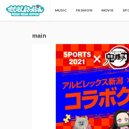
MUSIC
FASHION
MOVIE
SP
main