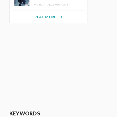
ホットコーヒー」をリリース
MUSIC ・
31.October.2024
READ MORE
arrow_forward
KEYWORDS