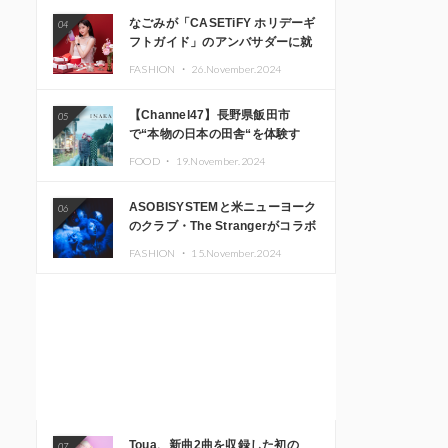
なごみが「CASETiFY ホリデーギ
04
フトガイド」のアンバサダーに就
任
FASHION ・
26.November.2024
【Channel47】長野県飯田市
05
で“本物の日本の田舎“を体験す
る、インバウンド向け旅行商品の
FOOD ・
19.November.2024
販売を開始
ASOBISYSTEMと米ニューヨーク
06
のクラブ・The Strangerがコラボ
レーション！ 「KAWAII
FASHION ・
15.November.2024
MONSTER CAFE」と
「SUSHIDELIC」のアイコンガー
ルたちがニューヨークで夢のステ
ージを披露
Toua、新曲2曲を収録した初の
07