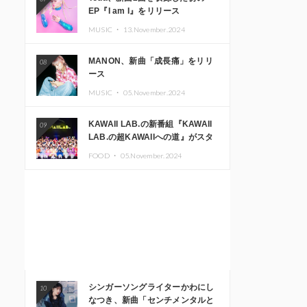
EP『I am I』をリリース
MUSIC ・
13.November.2024
MANON、新曲「成長痛」をリリ
08
ース
MUSIC ・
05.November.2024
KAWAII LAB.の新番組『KAWAII
09
LAB.の超KAWAIIへの道』がスタ
ート。KAWAII LAB.3周年記念公
FOOD ・
05.November.2024
演も開催決定
シンガーソングライターかわにし
10
なつき、新曲「センチメンタルと