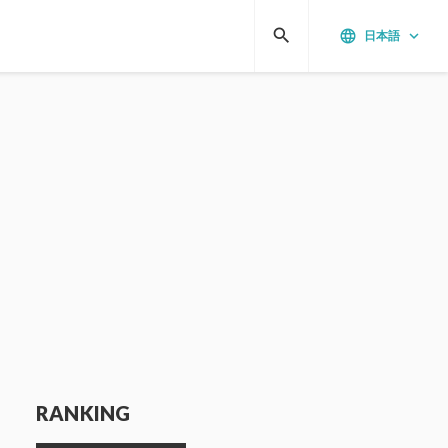
search
language
keyboard_arrow_down
日本語
RANKING