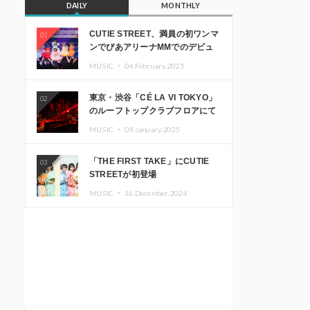
DAILY
MONTHLY
CUTIE STREET、満員の初ワンマ
01
ンでぴあアリーナMMでのデビュ
ー1周年ライブ開催を発表
MUSIC ・
04.February.2025
東京・渋谷「CÉ LA VI TOKYO」
02
のルーフトップクラブフロアにて
音楽イベント「Sky‘s The Limit」
MUSIC ・
09.January.2025
開催決定!! GREEN ASSASSIN
DOLLAR、JOMMY、
「THE FIRST TAKE」にCUTIE
03
Kza（FORCE OF NATURE）ら日
STREETが初登場
本を代表するDJ・クリエイターが
出演
MUSIC ・
16.December.2024