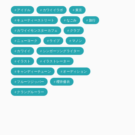
# アイドル
# カワイイラボ
# 東京
# キューティーストリート
# なごみ
# 旅行
# カワイイモンスターカフェ
# クラブ
# ニューヨーク
# ライブ
# マノン
# カワイイ
# シンガーソングライター
# イラスト
# イラストレーター
# キャンディーチューン
# オーディション
# フルーツジッパー
# 櫻井優衣
# クラングルーラー