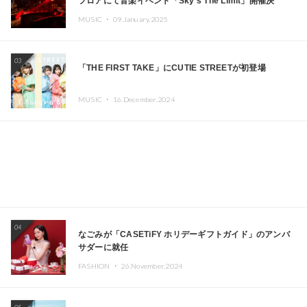
フロアにて音楽イベント「Sky‘s The Limit」開催決
定!! GREEN ASSASSIN DOLLAR、JOMMY、
MUSIC ・
09.January.2025
Kza（FORCE OF NATURE）ら日本を代表するDJ・クリ
エイターが出演
03
「THE FIRST TAKE」にCUTIE STREETが初登場
MUSIC ・
16.December.2024
04
なごみが「CASETiFY ホリデーギフトガイド」のアンバ
サダーに就任
FASHION ・
26.November.2024