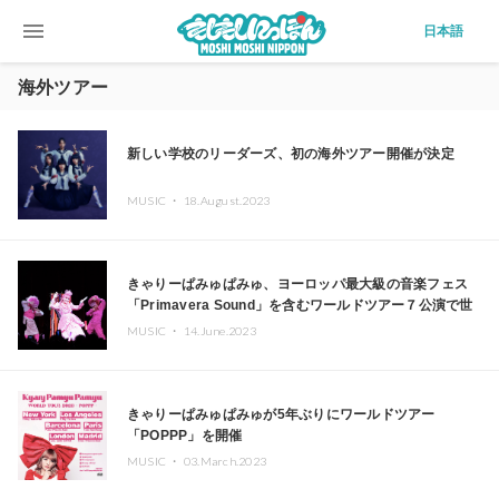
menu
日本語
海外ツアー
新しい学校のリーダーズ、初の海外ツアー開催が決定
MUSIC ・
18.August.2023
きゃりーぱみゅぱみゅ、ヨーロッパ最大級の音楽フェス
「Primavera Sound」を含むワールドツアー７公演で世
界のファンを魅了！
MUSIC ・
14.June.2023
きゃりーぱみゅぱみゅが5年ぶりにワールドツアー
「POPPP」を開催
MUSIC ・
03.March.2023