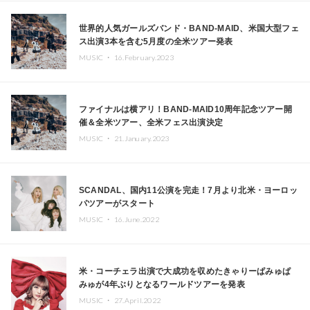
世界的人気ガールズバンド・BAND-MAID、米国大型フェ
ス出演3本を含む5月度の全米ツアー発表
MUSIC ・
16.February.2023
ファイナルは横アリ！BAND-MAID10周年記念ツアー開
催＆全米ツアー、全米フェス出演決定
MUSIC ・
21.January.2023
SCANDAL、国内11公演を完走！7月より北米・ヨーロッ
パツアーがスタート
MUSIC ・
16.June.2022
米・コーチェラ出演で大成功を収めたきゃりーぱみゅぱ
みゅが4年ぶりとなるワールドツアーを発表
MUSIC ・
27.April.2022