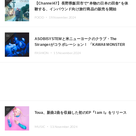
05
【Channel47】長野県飯田市で“本物の日本の田舎“を体
験する、インバウンド向け旅行商品の販売を開始
FOOD ・
19.November.2024
06
ASOBISYSTEMと米ニューヨークのクラブ・The
Strangerがコラボレーション！ 「KAWAII MONSTER
CAFE」と「SUSHIDELIC」のアイコンガールたちがニュ
FASHION ・
15.November.2024
ーヨークで夢のステージを披露
07
Toua、新曲2曲を収録した初のEP『I am I』をリリース
MUSIC ・
13.November.2024