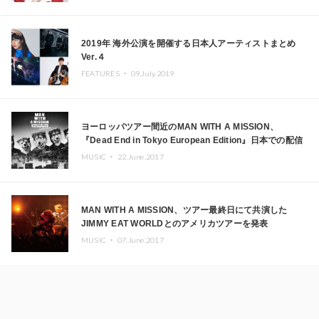
2019年 海外公演を開催する日本人アーティストまとめ
Ver.４
FEATURES ・
09.July.2019
ヨーロッパツアー間近のMAN WITH A MISSION、
『Dead End in Tokyo European Edition』日本での配信
決定
MUSIC ・
22.June.2017
MAN WITH A MISSION、ツアー最終日にて共演した
JIMMY EAT WORLDとのアメリカツアーを発表
MUSIC ・
07.June.2017