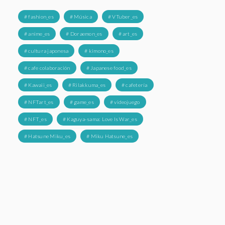
# fashion_es
# Música
# VTuber_es
# anime_es
# Doraemon_es
# art_es
# cultura japonesa
# kimono_es
# cafe colaboración
# Japanese food_es
# Kawaii_es
# Rilakkuma_es
# cafetería
# NFTart_es
# game_es
# videojuego
# NFT_es
# Kaguya-sama: Love Is War_es
# Hatsune Miku_es
# Miku Hatsune_es