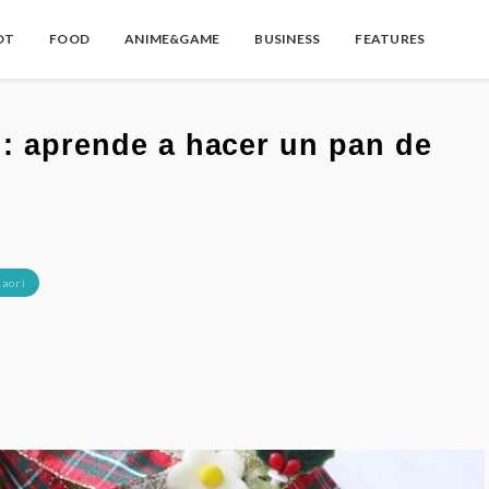
OT
FOOD
ANIME&GAME
BUSINESS
FEATURES
i: aprende a hacer un pan de
Kaori