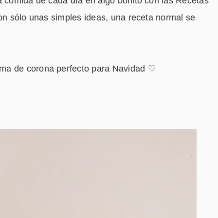
la comida de cada día en algo bonito con las Recetas
on sólo unas simples ideas, una receta normal se
rma de corona perfecto para Navidad ♡