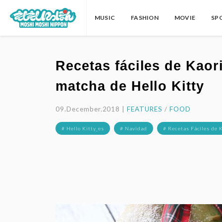
MUSIC
FASHION
MOVIE
SP
Recetas fáciles de Kaor
matcha de Hello Kitty
09.December.2018 |
FEATURES
/
FOOD
# Hello Kitty_es
# Navidad
# Recetas Fáciles de 