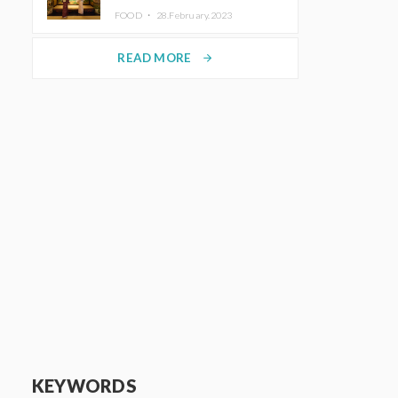
disfrutar del arte y el almuerzo
FOOD ・
28.February.2023
vistiendo un kimono
READ MORE
arrow_forward
KEYWORDS