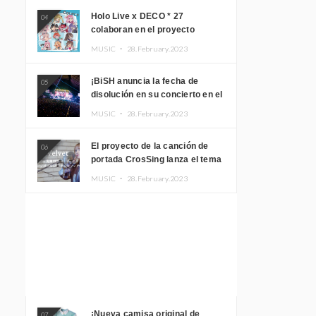
Holo Live x DECO * 27
04
colaboran en el proyecto
musical “holo * 27” lanzan un
MUSIC ・
28.February.2023
álbum y MV
¡BiSH anuncia la fecha de
05
disolución en su concierto en el
Gimnasio del Estadio Nacional
MUSIC ・
28.February.2023
Yoyogi!
El proyecto de la canción de
06
portada CrosSing lanza el tema
principal “Dragon Ball GT”
MUSIC ・
28.February.2023
cantado por Akari Kito, Shizuka
Kudo “Blue Velvet”
¡Nueva camisa original de
07