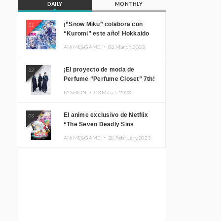
DAILY
MONTHLY
¡”Snow Miku” colabora con
01
“Kuromi” este año! Hokkaido
Limited “SNOW MIKU ×
ANIME&GAME ・
03.March.2023
KUROMI HOKKAIDO”
¡El proyecto de moda de
02
Perfume “Perfume Closet” 7th!
Presentamos una nueva línea
FASHION ・
03.March.2023
inspirada en sus canciones.
El anime exclusivo de Netflix
03
“The Seven Deadly Sins
Edinburgh Part 1” presenta su
ANIME&GAME ・
28.February.2023
imagen promocional