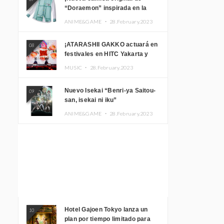
“Doraemon” inspirada en la
habitación de Nobita!
ANIME&GAME ・
28.February.2023
¡ATARASHII GAKKO actuará en
08
festivales en HITC Yakarta y
Manila! inspirar a los
MUSIC ・
28.February.2023
aficionados locales
Nuevo Isekai “Benri-ya Saitou-
09
san, isekai ni iku”
ANIME&GAME ・
28.February.2023
Hotel Gajoen Tokyo lanza un
10
plan por tiempo limitado para