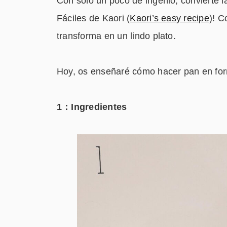
Con sólo un poco de ingenio, convierte 
Fáciles de Kaori (
Kaori’s easy recipe
)! C
transforma en un lindo plato.
Hoy, os enseñaré cómo hacer pan en fo
1：Ingredientes