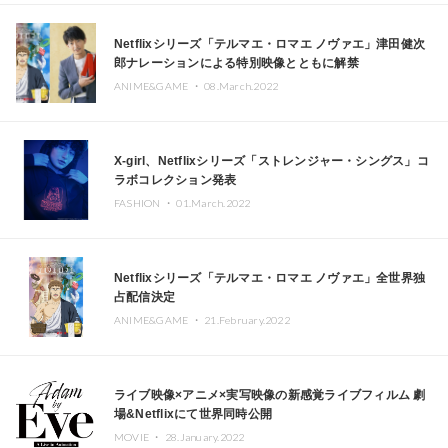
Netflixシリーズ「テルマエ・ロマエ ノヴァエ」津田健次
郎ナレーションによる特別映像とともに解禁
ANIME&GAME ・
08.March.2022
X-girl、Netflixシリーズ「ストレンジャー・シングス」コ
ラボコレクション発表
FASHION ・
01.March.2022
Netflixシリーズ「テルマエ・ロマエ ノヴァエ」全世界独
占配信決定
ANIME&GAME ・
21.February.2022
ライブ映像×アニメ×実写映像の新感覚ライブフィルム 劇
場&Netflixにて世界同時公開
MOVIE ・
28.January.2022