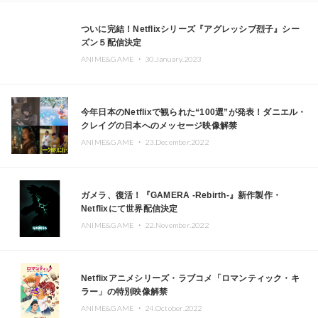
ついに完結！Netflixシリーズ『アグレッシブ烈子』シー
ズン５配信決定
ANIME&GAME ・
30.January.2023
今年日本のNetflixで観られた“100選”が発表！ダニエル・
クレイグの日本へのメッセージ映像解禁
ANIME&GAME ・
23.December.2022
ガメラ、復活！『GAMERA -Rebirth-』新作製作・
Netflixにて世界配信決定
ANIME&GAME ・
22.November.2022
Netflixアニメシリーズ・ラブコメ「ロマンティック・キ
ラー」の特別映像解禁
ANIME&GAME ・
24.October.2022