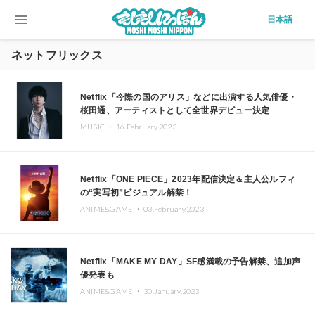
menu
日本語
ネットフリックス
Netflix「今際の国のアリス」などに出演する人気俳優・
桜田通、アーティストとして全世界デビュー決定
MUSIC ・
16.February.2023
Netflix「ONE PIECE」2023年配信決定＆主人公ルフィ
の“実写初”ビジュアル解禁！
ANIME&GAME ・
03.February.2023
Netflix「MAKE MY DAY」SF感満載の予告解禁、追加声
優発表も
ANIME&GAME ・
30.January.2023