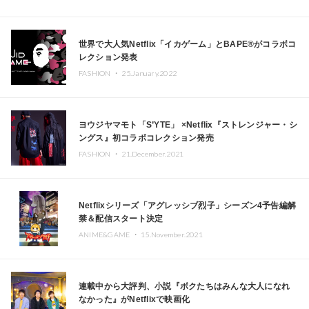
世界で大人気Netflix「イカゲーム」とBAPE®がコラボコ
レクション発表
FASHION ・
25.January.2022
ヨウジヤマモト「S’YTE」 ×Netflix『ストレンジャー・シ
ングス』初コラボコレクション発売
FASHION ・
21.December.2021
Netflixシリーズ「アグレッシブ烈子」シーズン4予告編解
禁＆配信スタート決定
ANIME&GAME ・
15.November.2021
連載中から大評判、小説『ボクたちはみんな大人になれ
なかった』がNetflixで映画化