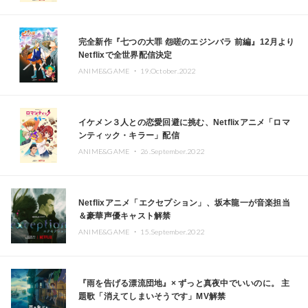
完全新作『七つの大罪 怨嗟のエジンバラ 前編』12月より
Netflixで全世界配信決定
ANIME&GAME ・
19.October.2022
イケメン３人との恋愛回避に挑む、Netflixアニメ「ロマ
ンティック・キラー」配信
ANIME&GAME ・
26.September.2022
Netflixアニメ「エクセプション」、坂本龍一が音楽担当
＆豪華声優キャスト解禁
ANIME&GAME ・
15.September.2022
『雨を告げる漂流団地』× ずっと真夜中でいいのに。 主
題歌「消えてしまいそうです」MV解禁