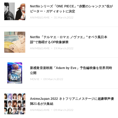
Netflixシリーズ「ONE PIECE」“赤髪のシャンクス”役が
ピーター・ガディオットに決定
ANIME&GAME ・
31.March.2022
Netflix「テルマエ・ロマエ ノヴァエ」”オペラ風日本
語”で熱唱するOP映像解禁
ANIME&GAME ・
19.March.2022
新感覚音楽映画「Adam by Eve」予告編映像を世界同時
公開
MOVIE ・
09.March.2022
AnimeJapan 2022 ネトフリアニメステージに超豪華声優
陣21名が大集結
ANIME&GAME ・
09.March.2022