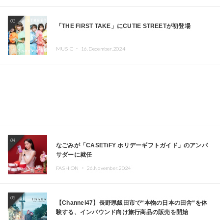
エイターが出演
03
「THE FIRST TAKE」にCUTIE STREETが初登場
MUSIC ・
16.December.2024
04
なごみが「CASETiFY ホリデーギフトガイド」のアンバ
サダーに就任
FASHION ・
26.November.2024
05
【Channel47】長野県飯田市で“本物の日本の田舎“を体
験する、インバウンド向け旅行商品の販売を開始