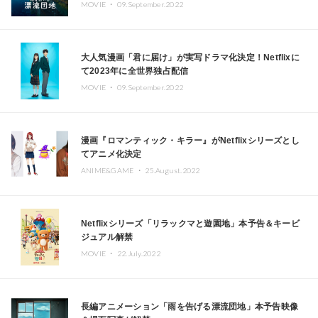
MOVIE ・
09.September.2022
大人気漫画「君に届け」が実写ドラマ化決定！Netflixに
て2023年に全世界独占配信
MOVIE ・
09.September.2022
漫画『ロマンティック・キラー』がNetflixシリーズとし
てアニメ化決定
ANIME&GAME ・
25.August.2022
Netflixシリーズ「リラックマと遊園地」本予告＆キービ
ジュアル解禁
MOVIE ・
22.July.2022
長編アニメーション「雨を告げる漂流団地」本予告映像