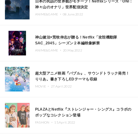
日本の民話の世界観がモチーフ！Netflixシリーズ「ONI：
神々山のオナリ」世界配信決定
ANIME&GAME ・
08.June.2022
神山健治×荒牧伸志が贈る！Netflix「攻殻機動隊
SAC_2045」シーズン２本編映像解禁
ANIME&GAME ・
20.May.2022
超大型アニメ映画『バブル』、サウンドトラック発売！
りりあ。書き下ろしEDテーマも収録
MOVIE ・
27.April.2022
PLAZAとNetflix『ストレンジャー・シングス』コラボの
ポップなコレクション登場
FASHION ・
15.April.2022