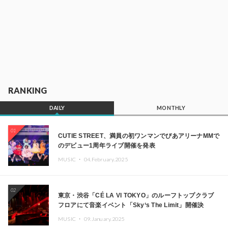
RANKING
DAILY
MONTHLY
01
CUTIE STREET、満員の初ワンマンでぴあアリーナMMで
のデビュー1周年ライブ開催を発表
MUSIC ・
04.February.2025
02
東京・渋谷「CÉ LA VI TOKYO」のルーフトップクラブ
フロアにて音楽イベント「Sky‘s The Limit」開催決
定!! GREEN ASSASSIN DOLLAR、JOMMY、
MUSIC ・
09.January.2025
Kza（FORCE OF NATURE）ら日本を代表するDJ・クリ