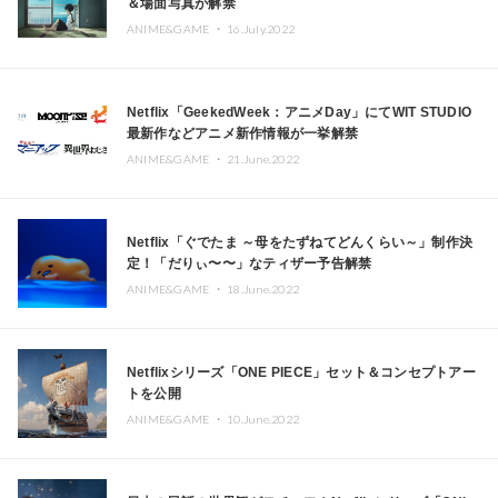
＆場面写真が解禁
ANIME&GAME ・
16.July.2022
Netflix「GeekedWeek：アニメDay」にてWIT STUDIO
最新作などアニメ新作情報が一挙解禁
ANIME&GAME ・
21.June.2022
Netflix「ぐでたま ～母をたずねてどんくらい～」制作決
定！「だりぃ〜〜」なティザー予告解禁
ANIME&GAME ・
18.June.2022
Netflixシリーズ「ONE PIECE」セット＆コンセプトアー
トを公開
ANIME&GAME ・
10.June.2022