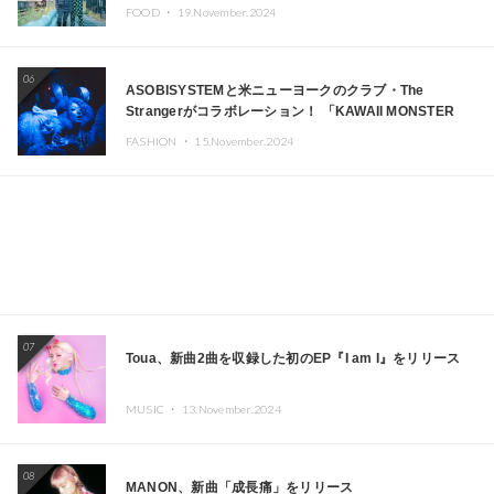
FOOD ・
19.November.2024
06
ASOBISYSTEMと米ニューヨークのクラブ・The
Strangerがコラボレーション！ 「KAWAII MONSTER
CAFE」と「SUSHIDELIC」のアイコンガールたちがニュ
FASHION ・
15.November.2024
ーヨークで夢のステージを披露
07
Toua、新曲2曲を収録した初のEP『I am I』をリリース
MUSIC ・
13.November.2024
08
MANON、新曲「成長痛」をリリース