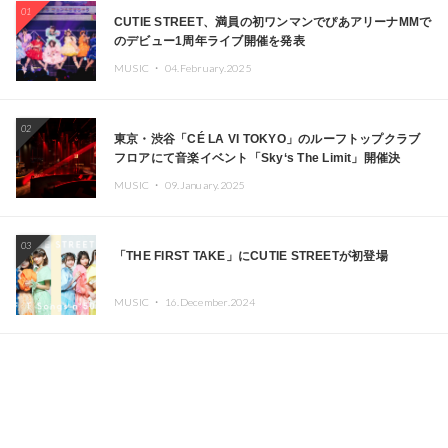
01
CUTIE STREET、満員の初ワンマンでぴあアリーナMMで
のデビュー1周年ライブ開催を発表
MUSIC ・
04.February.2025
02
東京・渋谷「CÉ LA VI TOKYO」のルーフトップクラブ
フロアにて音楽イベント「Sky‘s The Limit」開催決
定!! GREEN ASSASSIN DOLLAR、JOMMY、
MUSIC ・
09.January.2025
Kza（FORCE OF NATURE）ら日本を代表するDJ・クリ
エイターが出演
03
「THE FIRST TAKE」にCUTIE STREETが初登場
MUSIC ・
16.December.2024