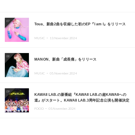
07
Toua、新曲2曲を収録した初のEP『I am I』をリリース
MUSIC ・
13.November.2024
08
MANON、新曲「成長痛」をリリース
MUSIC ・
05.November.2024
09
KAWAII LAB.の新番組『KAWAII LAB.の超KAWAIIへの
道』がスタート。KAWAII LAB.3周年記念公演も開催決定
FOOD ・
05.November.2024