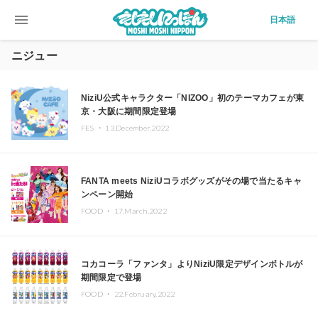
menu
日本語
ニジュー
NiziU公式キャラクター「NIZOO」初のテーマカフェが東
京・大阪に期間限定登場
FES ・
13.December.2022
FANTA meets NiziUコラボグッズがその場で当たるキャ
ンペーン開始
FOOD ・
17.March.2022
コカコーラ「ファンタ」よりNiziU限定デザインボトルが
期間限定で登場
FOOD ・
22.February.2022