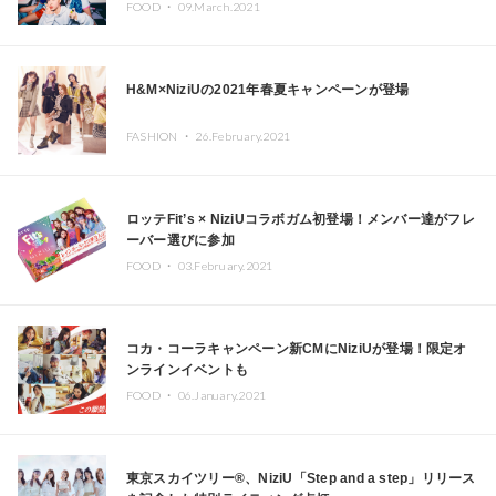
FOOD ・
09.March.2021
H&M×NiziUの2021年春夏キャンペーンが登場
FASHION ・
26.February.2021
ロッテFit’s × NiziUコラボガム初登場！メンバー達がフレ
ーバー選びに参加
FOOD ・
03.February.2021
コカ・コーラキャンペーン新CMにNiziUが登場！限定オ
ンラインイベントも
FOOD ・
06.January.2021
東京スカイツリー®、NiziU「Step and a step」リリース