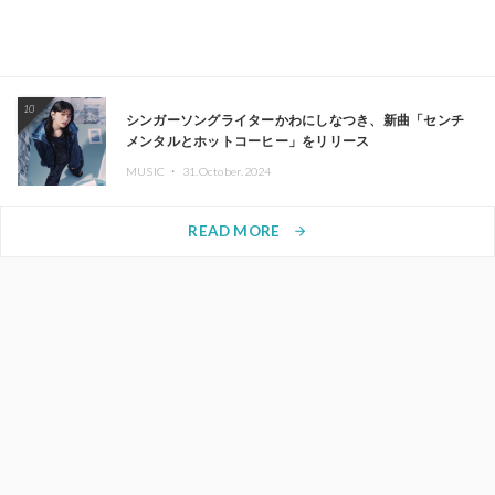
10
シンガーソングライターかわにしなつき、新曲「センチ
メンタルとホットコーヒー」をリリース
MUSIC ・
31.October.2024
READ MORE
arrow_forward