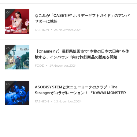
04
なごみが「CASETiFY ホリデーギフトガイド」のアンバ
サダーに就任
FASHION ・
26.November.2024
05
【Channel47】長野県飯田市で“本物の日本の田舎“を体
験する、インバウンド向け旅行商品の販売を開始
FOOD ・
19.November.2024
06
ASOBISYSTEMと米ニューヨークのクラブ・The
Strangerがコラボレーション！ 「KAWAII MONSTER
CAFE」と「SUSHIDELIC」のアイコンガールたちがニュ
FASHION ・
15.November.2024
ーヨークで夢のステージを披露