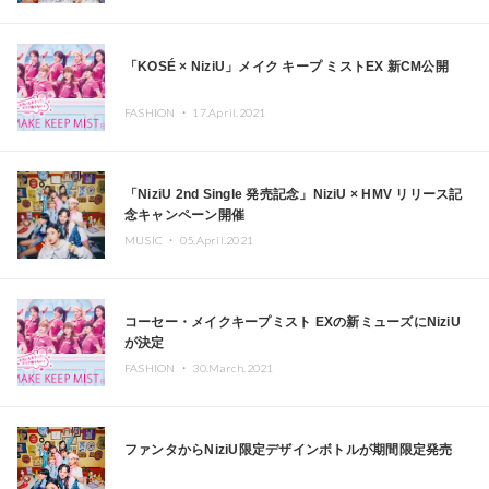
「KOSÉ × NiziU」メイク キープ ミストEX 新CM公開
FASHION ・
17.April.2021
「NiziU 2nd Single 発売記念」NiziU × HMV リリース記
念キャンペーン開催
MUSIC ・
05.April.2021
コーセー・メイクキープミスト EXの新ミューズにNiziU
が決定
FASHION ・
30.March.2021
ファンタからNiziU限定デザインボトルが期間限定発売