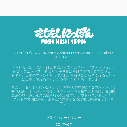
Copyright © 2017 MOSHI MOSHI NIPPON Corporation All Rights
Reserved.
「もしもしにっぽん」は日本のポップカルチャー（ファッション・
音楽・アニメ・フード など）を世界に向けて発信するプロジェク
トです。日本のファンとそしてこれから好きになってくれる人たち
に日本に訪れるきっかけを作りたいと考えています。
また、「もしもしにっぽん」は日本を代表する様々なコンテンツと
手を組み、オリジナルのオールジャパンを目指すとともに、各国内
企業のローカライズ支援も行っています。アウトバウンドとインバ
ウンドの両側面から、国内経済のさらなる活性化を目指していま
す。
プライバシーポリシー
CONTACT