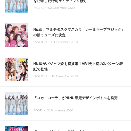
を記念した特別ライティング点灯
MUSIC ・
02.December.2020
NiziU、マルチタスクマスカラ「カールキープマジック」
の新ミューズに決定
FASHION ・
01.December.2020
NiziUがパジャマ姿を初披露！ViVi史上初の2パターン表
紙で登場
FASHION ・
18.November.2020
「コカ・コーラ」がNiziU限定デザインボトルを発売
FOOD ・
06.November.2020