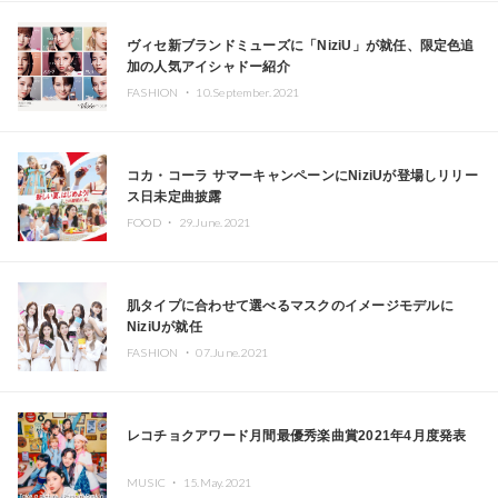
ヴィセ新ブランドミューズに「NiziU」が就任、限定色追
加の人気アイシャドー紹介
FASHION ・
10.September.2021
コカ・コーラ サマーキャンペーンにNiziUが登場しリリー
ス日未定曲披露
FOOD ・
29.June.2021
肌タイプに合わせて選べるマスクのイメージモデルに
NiziUが就任
FASHION ・
07.June.2021
レコチョクアワード月間最優秀楽曲賞2021年4月度発表
MUSIC ・
15.May.2021