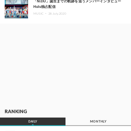
「NiziU」誕生までの軌跡を追うメンバーインタビュー
Hulu独占配信
MUSIC ・
28.July.2020
RANKING
DAILY
MONTHLY