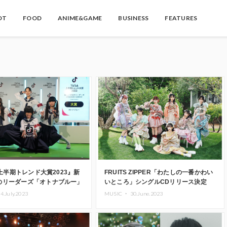
OT
FOOD
ANIME&GAME
BUSINESS
FEATURES
ok上半期トレンド大賞2023』新
FRUITS ZIPPER「わたしの一番かわい
のリーダーズ「オトナブルー」
いところ」シングルCDリリース決定
受賞
4.July.2023
MUSIC ・
30.June.2023