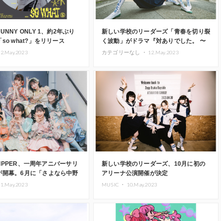
UNNY ONLY 1、約2年ぶり
新しい学校のリーダーズ「青春を切り裂
so what?」をリリース
く波動」がドラマ『対ありでした。 〜
お嬢さまは格闘ゲームなんてしない〜』
2.May.2023
カテゴリーなし ・
12.May.2023
の主題歌に決定
 ZIPPER、一周年アニバーサリ
新しい学校のリーダーズ、10月に初の
が開幕。6月に「さよなら中野
アリーナ公演開催が決定
ザ音楽祭」出演を発表
1.May.2023
MUSIC ・
10.May.2023