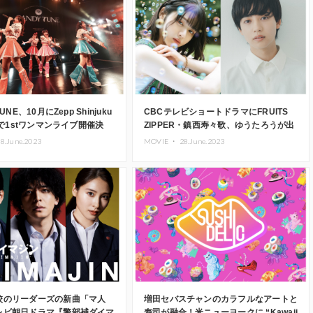
UNE、10月にZepp Shinjuku
CBCテレビショートドラマにFRUITS
O)で1stワンマンライブ開催決
ZIPPER・鎮西寿々歌、ゆうたろうが出
曲「きゅきゅきゅキュート」配
演
8.June.2023
MOVIE ・
28.June.2023
校のリーダーズの新曲「マ人
増田セバスチャンのカラフルなアートと
レビ朝日ドラマ『警部補ダイマ
寿司が融合！米ニューヨークに “Kawaii