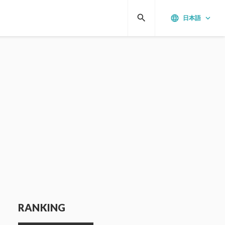
search
language
keyboard_arrow_down
日本語
RANKING