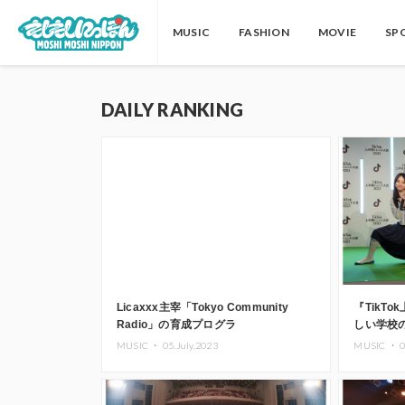
MUSIC
FASHION
MOVIE
SP
DAILY RANKING
Licaxxx主宰「Tokyo Community
『TikT
Radio」の育成プログラ
しい学校
ム“sessions”より初のデジタルコンピ
が大賞を
MUSIC ・
05.July.2023
MUSIC ・
0
レーションアルバムがリリース