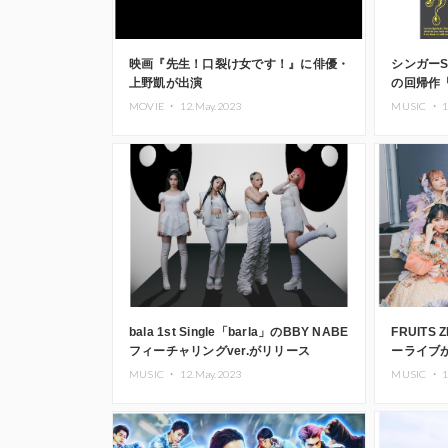
映画『先生！口裂け女です！』に俳優・
シンガーS
上野凱が出演
の回帰作「
MOVIE ・
12.May.2023
MUSIC ・
1
bala 1st Single「barla」のBBY NABE
FRUITS
フィーチャリングver.がリリース
ーライブ
サンプラ
MUSIC ・
12.May.2023
MUSIC ・
1