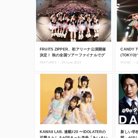
FRUITS ZIPPER、初アリーナ公演開催
CANDY T
決定！ 秋の全国ツアーファイナルでグ
(TOKY
ループ史上最大規模の東京体育館へ
定！ 新
FEATURES ・
29.June.2023
MUSIC ・
2
信開始
KAWAII LAB. 連載#20 〜IDOLATERの
新しい学
可愛さらしさが詰まった楽曲「あいまい
間」がテ