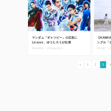
マンダム「ギャツビー」の広告に
【KAWAI
Licaxxx、ゆうたろうが出演
ングル「
に」がリ
FASHION ・
01.May.2023
MUSIC ・
0
«
1
2
3