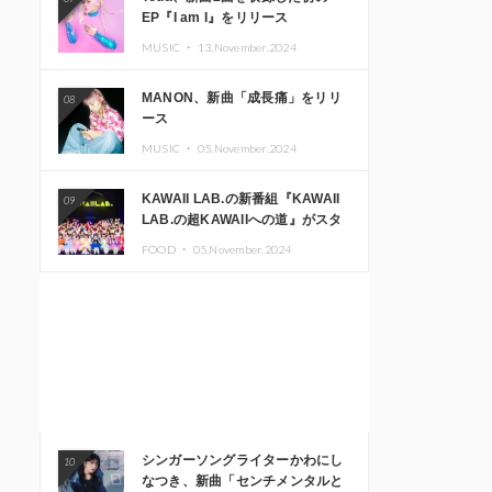
EP『I am I』をリリース
MUSIC ・
13.November.2024
MANON、新曲「成長痛」をリリ
08
ース
MUSIC ・
05.November.2024
KAWAII LAB.の新番組『KAWAII
09
LAB.の超KAWAIIへの道』がスタ
ート。KAWAII LAB.3周年記念公
FOOD ・
05.November.2024
演も開催決定
シンガーソングライターかわにし
10
なつき、新曲「センチメンタルと