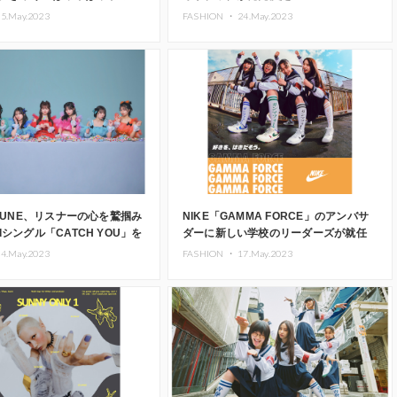
ライブ実施が決定
5.May.2023
FASHION ・
24.May.2023
 TUNE、リスナーの心を鷲掴み
NIKE「GAMMA FORCE」のアンバサ
dシングル「CATCH YOU」を
ダーに新しい学校のリーダーズが就任
4.May.2023
FASHION ・
17.May.2023