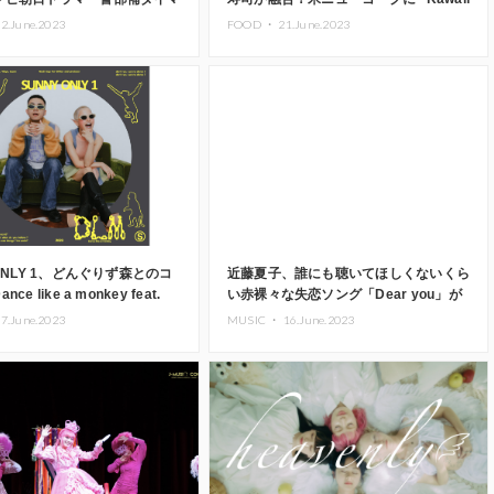
OP曲に決定
Sushi” 「SUSHIDELIC（スシデリッ
2.June.2023
FOOD ・
21.June.2023
ク）」が2023年6月オープン
 ONLY 1、どんぐりず森とのコ
近藤夏子、誰にも聴いてほしくないくら
e like a monkey feat.
い赤裸々な失恋ソング「Dear you」が
リース
リリース
7.June.2023
MUSIC ・
16.June.2023