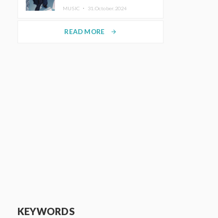
ホットコーヒー」をリリース
MUSIC ・
31.October.2024
READ MORE
arrow_forward
KEYWORDS