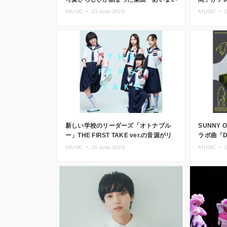
シルエット」〜
ジン』の
MUSIC ・
23.June.2023
MUSIC ・
2
新しい学校のリーダーズ「オトナブル
SUNNY
ー」THE FIRST TAKE ver.の音源がリ
ラボ曲「Danc
リース
森」をリ
MUSIC ・
21.June.2023
MUSIC ・
1