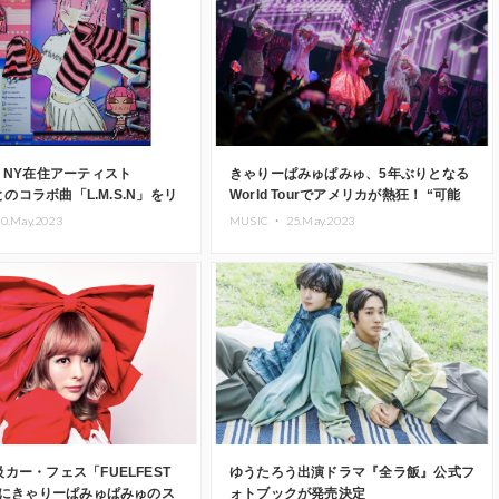
、NY在住アーティスト
きゃりーぱみゅぱみゅ、5年ぶりとなる
iとのコラボ曲「L.M.S.N」をリ
World Tourでアメリカが熱狂！ “可能
性”と”進化”を体現したLA公演
0.May.2023
MUSIC ・
25.May.2023
カー・フェス「FUELFEST
ゆうたろう出演ドラマ『全ラ飯』公式フ
」にきゃりーぱみゅぱみゅのス
ォトブックが発売決定