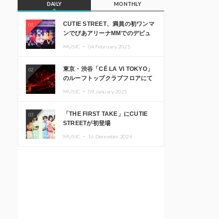
DAILY
MONTHLY
CUTIE STREET、満員の初ワンマ
01
ンでぴあアリーナMMでのデビュ
ー1周年ライブ開催を発表
MUSIC ・
04.February.2025
東京・渋谷「CÉ LA VI TOKYO」
02
のルーフトップクラブフロアにて
音楽イベント「Sky‘s The Limit」
MUSIC ・
09.January.2025
開催決定!! GREEN ASSASSIN
DOLLAR、JOMMY、
「THE FIRST TAKE」にCUTIE
03
Kza（FORCE OF NATURE）ら日
STREETが初登場
本を代表するDJ・クリエイターが
出演
MUSIC ・
16.December.2024