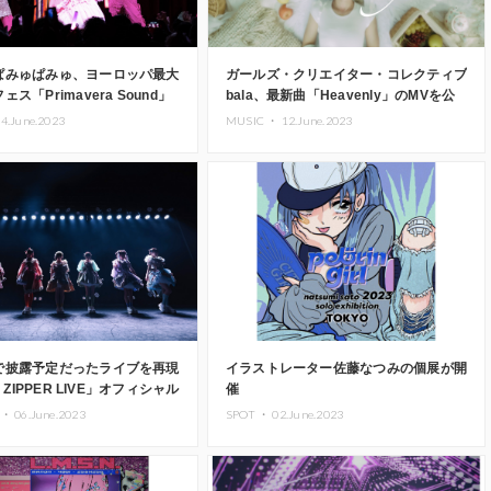
ぱみゅぱみゅ、ヨーロッパ最大
ガールズ・クリエイター・コレクティブ
ス「Primavera Sound」
bala、最新曲「Heavenly」のMVを公
ールドツアー７公演で世界のフ
開
4.June.2023
MUSIC ・
12.June.2023
了！
で披露予定だったライブを再現
イラストレーター佐藤なつみの個展が開
S ZIPPER LIVE」オフィシャル
催
 ・
06.June.2023
SPOT ・
02.June.2023