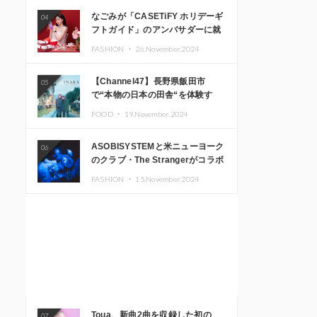
なごみが「CASETiFY ホリデーギ
04
フトガイド」のアンバサダーに就
任
FASHION ・
26.November.2024
【Channel47】長野県飯田市
05
で“本物の日本の田舎“を体験す
る、インバウンド向け旅行商品の
FOOD ・
19.November.2024
販売を開始
ASOBISYSTEMと米ニューヨーク
06
のクラブ・The Strangerがコラボ
レーション！ 「KAWAII
FASHION ・
15.November.2024
MONSTER CAFE」と
「SUSHIDELIC」のアイコンガー
ルたちがニューヨークで夢のステ
ージを披露
Toua、新曲2曲を収録した初の
07