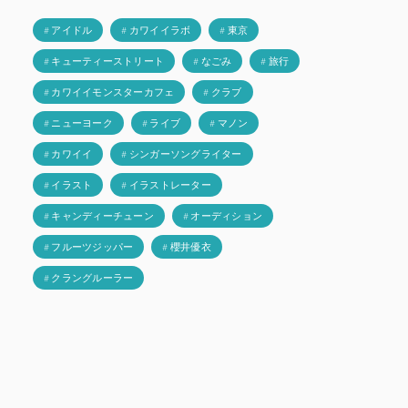
# アイドル
# カワイイラボ
# 東京
# キューティーストリート
# なごみ
# 旅行
# カワイイモンスターカフェ
# クラブ
# ニューヨーク
# ライブ
# マノン
# カワイイ
# シンガーソングライター
# イラスト
# イラストレーター
# キャンディーチューン
# オーディション
# フルーツジッパー
# 櫻井優衣
# クラングルーラー