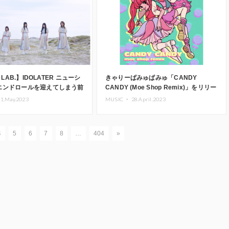
I LAB.】IDOLATER ニューシ
きゃりーぱみゅぱみゅ「CANDY
エンドロールを迎えてしまう前
CANDY (Moe Shop Remix)」をリリー
リース
ス
1.May.2023
MUSIC ・
28.April.2023
4
5
6
7
8
…
404
»