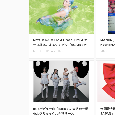
Matt Cab & MATZ & Grace Aimi & エ
MANON
ース橋本によるシングル「AGAIN」が
Kyunch
リリース
リース
MUSIC ・
01.June.2023
MUSIC ・
3
balaデビュー曲「barla」の大沢伸一氏
米国最大級
セルフリミックスがリリース
JAPAN