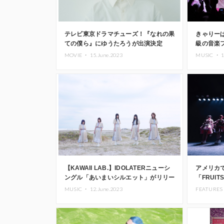
テレビ東京ドラマチューズ！『なれの果
きゃりー
ての僕ら』にゆうたろうが出演決定
級の音楽フェ
を含むワ
MOVIE ・
15.June.2023
MUSIC ・
1
ァンを魅
【KAWAII LAB.】IDOLATERニューシ
アメリカ
ングル「あいまいシルエット」がリリー
「FRUIT
ス
レポート
MUSIC ・
12.June.2023
FEATURES